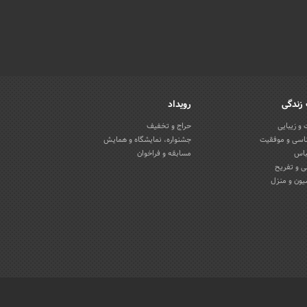
زندگی
رویداد
و زیبایی
حراج و تخفیف
اسی و موفقیت
جشنواره، نمایشگاه و همایش
باس
مسابقه و فراخوان
 و تفریح
یون و منزل