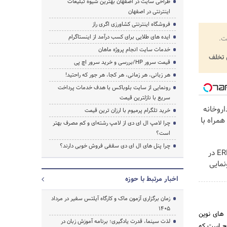
طراحی سایت در اصفهان بهترین شیوه تبلیغات
اینترنتی در اصفهان
فروشگاه اینترنتی کشاورزی اگری راز
ایده های طلایی برای کسب درآمد از اینستاگرام
ت.
خدمات سایت انجام پروژه ماهان
تخلف
قیمت سرور HP/بررسی و خرید سرور اچ پی
هر زبانی، هر زمانی، هر کجا، هر جور که راحتید!
رونمایی از سایت بلوباکس با هدف خدمات پرداخت
سریع با نازلترین قیمت
اروخانه
خرید تلگرام پرمیوم با ارزان ترین قیمت
مراه با
چرا لامپ ال ای دی از لامپ رشته‌ای و کم مصرف بهتر
است؟
I
چرا پنل های ال ای دی سقفی فروش خوبی دارند؟
لوکس‌ترین شاسی‌بلند EREV در
نمایی
اخبار مرتبط با حوزه
زمان برگزاری آزمون ماک و کارگاه آیلتس سفیر در مرداد
1405
 های نوین
لذت سینما، قدرت یادگیری؛ برنامه آموزش زبان در
اضح است که