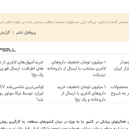
منتشر کننده را تایید می‌کند ولی مسئولیت صحت مطلب منتشر شده بر عهده ناشر اس
پروفایل ناشر
گزارش 
Ima
IM LS، پرچم‌دار
۱ میلیون تومان تخفیف داروهای
خریدآمپول‌های لاغری از د
E وارد بازار ایران
لاغری منتخب با ارسال از داروخانه
های اطرافت، ارسال فوری ه
نزدیکت
پک یخ!
mage failed to load
ف محصولات
1 میلیون تومان تخفیف خرید
ر به شروع
داروهای لاغری با ارسال از
ایران، توسط نیکا موتور رو
داروخانه و پک یخ!
شد!
 فعالیتهای پزشکی در کشور ما به ویژه در میان کشورهای منطقه، به کارگیری روش
روز دنیا به منظور درمان بیماران، همواره مورد توجه پزشکان ایرانی قرار داشت؛ و پرو