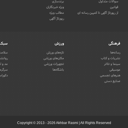
سوالات متداول
برندسازی
قوانین
ویژه خبرنگاران
از رپورتاژ آگهی تا کمپین رسانه ای
مطالب ویژه
رپورتاژ آگهی
فرهنگی
ورزش
سبک 
رسانه‌ها
تازه‌های ورزش
سلامت 
نشریات و کتاب
مکان‌های ورزشی
روانشن
سینما و تئاتر
تجهیزات ورزشی
مد و ل
موسیقی
باشگاه‌ها
سرگرمی
هنرهای تجسمی
دکوراس
صنایع دستی
Copyright © 2013 - 2026 Akhbar Rasmi
|
All Rights Reserved