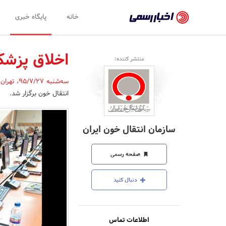
اخبار
خانه
پایگاه خبری
رسمی
-
اخلاق پزشکی
منتشر کننده:
اخبار
سه‌شنبه 95/7/27
،
تهران
تایید
انتقال خون برگزار شد.
شده
شرکت‌ها،
سازمان انتقال خون ایران
سازمان‌ها
و
صفحه رسمی
روابط
دنبال کنید
عمومی‌ها
اطلاعات تماس