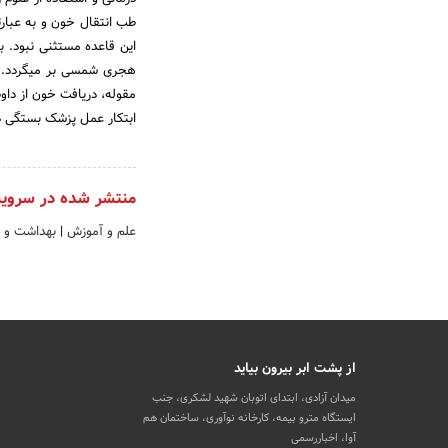
طب انتقال خون و به عبارت
هجری شمسی بر میگردد. در 
مقوله، دریافت خون از داوط
ابتکار عمل پزشک بستگی 
منتشر شده در سروی
علم و آموزش
|
بهداشت و د
از پشت ابر بیرون بیاید
میدان آزادی، ابتدای اتوبان شهید لشکری، جنب
ایستگاه مترو بیمه، کارخانه نوآوری، ساختمان هم
آوا، اخباررسمی