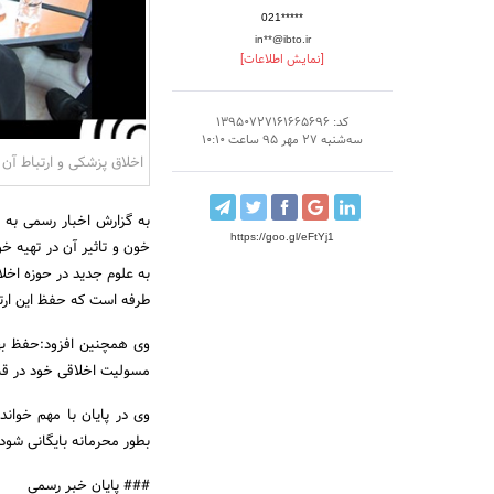
021*****
in**@ibto.ir
[نمایش اطلاعات]
کد: 13950727161665696
سه‌شنبه 27 مهر 95 ساعت 10:10
اخلاق پزشکی و ارتباط آن 
به گزارش اخبار رسمی به 
https://goo.gl/eFtYj1
خون و تاثیر آن در تهیه خ
به علوم جدید در حوزه اخلا
طرفه است که حفظ این ارتب
وی همچنین افزود:حفظ بهد
مسولیت اخلاقی خود در قبا
وی در پایان با مهم خواند
بطور محرمانه بایگانی شود 
### پایان خبر رسمی