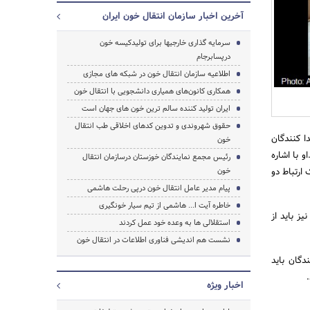
آخرین اخبار سازمان انتقال خون ایران
سرمایه گذاری خارجیها برای تولیدکیسه خون
درپسابرجام
جستجو
اطلاعیه سازمان انتقال خون در شبکه های مجازی
همکاری کانون‌های همیاری دانشجویی با انتقال خون
ایران تولید کننده سالم ترین خون های جهان است
حقوق شهروندی و تدوین کدهای اخلاقی طب انتقال
ا کنندگان
خون
 با اشاره
رئیس مجمع نمایندگان خوزستان درسازمان انتقال
ارتباط دو
خون
پیام مدیر عامل انتقال خون درپی رحلت هاشمی
خاطره آیت ا... هاشمی از تیم سیار خونگیری
ز باید از
استقلالی ها به وعده خود عمل کردند
نشست هم اندیشی فناوری اطلاعات در انتقال خون
دگان باید
اخبار ویژه