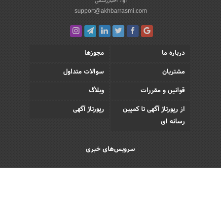
آوا، اخباررسمی
support@akhbarrasmi.com
درباره ما
مجوزها
مشتریان
سوالات متداول
قوانین و مقررات
وبلاگ
از رپورتاژ آگهی تا کمپین
رپورتاژ آگهی
رسانه ای
سرویس‌های خبری
اقتصادی
اجتماعی
فرهنگی
ورزش
سبک زندگی
رویداد