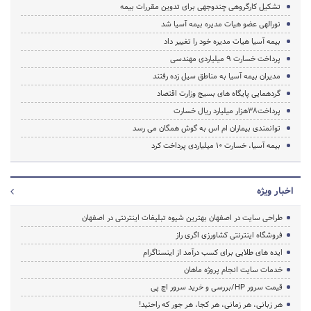
تشکیل کارگروهی چندوجهی برای تدوین مقررات بیمه
نورالهی عضو هیات مدیره بیمه آسیا شد
بیمه آسیا هیات مدیره خود را تغییر داد
پرداخت خسارت 9 میلیاردی مهندسی
مدیران بیمه آسیا به مناطق سیل زده رفتند
گردهمایی پایگاه های بسیج وزارت اقتصاد
پرداخت38هزار میلیارد ریال خسارت
توانمندی بیماران ام اس به گوش همگان می رسد
بیمه آسیا، خسارت 10 میلیاردی پرداخت کرد
اخبار ویژه
طراحی سایت در اصفهان بهترین شیوه تبلیغات اینترنتی در اصفهان
فروشگاه اینترنتی کشاورزی اگری راز
ایده های طلایی برای کسب درآمد از اینستاگرام
خدمات سایت انجام پروژه ماهان
قیمت سرور HP/بررسی و خرید سرور اچ پی
هر زبانی، هر زمانی، هر کجا، هر جور که راحتید!