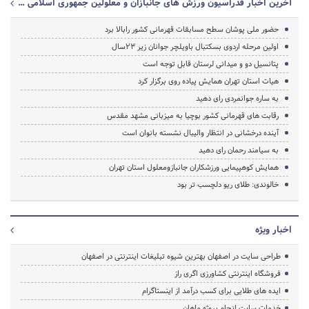
آخرین اخبار فدراسیون ورزش های جانبازان و معلولین جمهوری اسلامی ایران
حضور ملی پوشان سطح مسابقات قهرمانی کشور رابالا برد
اولین مرحله اردوی بسکتبال باویلچر جوانان زیر 23سال
پتانسیل دو و میدانی لرستان قابل توجه است
هیات استان تهران همایش پیاده روی برگزار کرد
به ساره جوانمردی رای دهید
رقابت های قهرمانی کشور بوچیا به میزبانی مشهد مقدس
آینده درخشانی در انتظار والیبال نشسته بانوان است
به سیامند رحمان رای دهید
همایش کوهپیمایی ورزشکاران جانبازومعلول استان تهران
خالوندی: طلای ریو دلچسب تر بود
اخبار ویژه
طراحی سایت در اصفهان بهترین شیوه تبلیغات اینترنتی در اصفهان
فروشگاه اینترنتی کشاورزی اگری راز
ایده های طلایی برای کسب درآمد از اینستاگرام
خدمات سایت انجام پروژه ماهان