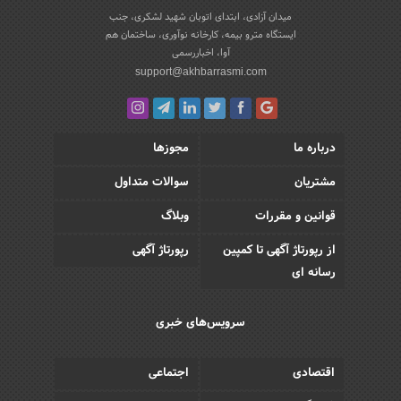
میدان آزادی، ابتدای اتوبان شهید لشکری، جنب
ایستگاه مترو بیمه، کارخانه نوآوری، ساختمان هم
آوا، اخباررسمی
support@akhbarrasmi.com
درباره ما
مجوزها
مشتریان
سوالات متداول
قوانین و مقررات
وبلاگ
از رپورتاژ آگهی تا کمپین
رپورتاژ آگهی
رسانه ای
سرویس‌های خبری
اقتصادی
اجتماعی