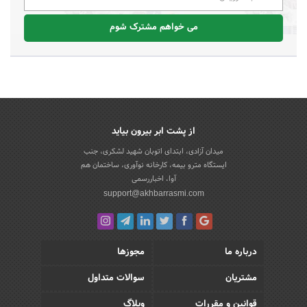
می خواهم مشترک شوم
از پشت ابر بیرون بیاید
میدان آزادی، ابتدای اتوبان شهید لشکری، جنب
ایستگاه مترو بیمه، کارخانه نوآوری، ساختمان هم
آوا، اخباررسمی
support@akhbarrasmi.com
درباره ما
مجوزها
مشتریان
سوالات متداول
قوانین و مقررات
وبلاگ