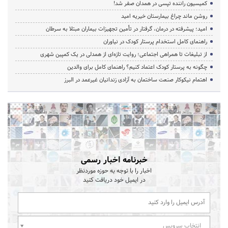
کمیسیون راننده تپسی در همدان صفر شد!
روشن ماند چراغ بیمارستان خیریه امید
امید؛ پیشرفته در درمان، گرفتار در تأمین تجهیزات بیماران مبتلا به سرطان
راهنمای کامل استخدام پرستار کودک در نیاوران
از تبلیغات تا همراهی اجتماعی؛ روایت تازه‌ای از همدلی در یک کمپین شهری
چگونه به پرستار کودک اعتماد کنیم؟ راهنمای کامل برای والدین
اهتمام نیکوکار صنعت ساختمان به آزادی زندانیان غیرعمد در البرز
خبرنامه اخبار رسمی
اخبار را با توجه به حوزه موردنظر
در ایمیل خود دریافت کنید
انتخاب سرویس