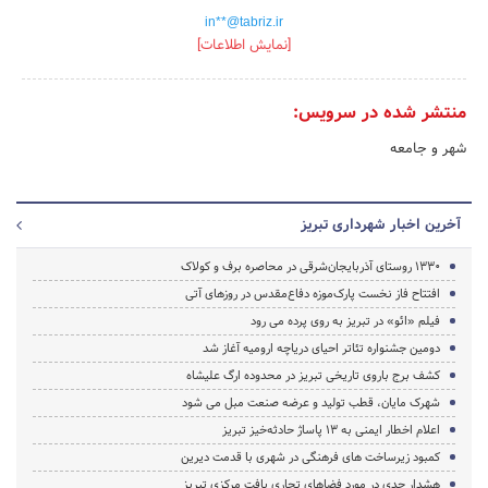
in**@tabriz.ir
[نمایش اطلاعات]
منتشر شده در سرویس:
شهر و جامعه
آخرین اخبار شهرداری تبریز
1330 روستای آذربایجان‌شرقی در محاصره برف و کولاک
افتتاح فاز نخست پارک‌موزه‌ دفاع‌مقدس در روزهای آتی
فیلم «ائو» در تبریز به روی پرده می رود
دومین جشنواره تئاتر احیای دریاچه ارومیه آغاز شد
کشف برج باروی تاریخی تبریز در محدوده ارگ علیشاه
شهرک مایان، قطب تولید و عرضه صنعت مبل می شود
اعلام اخطار ایمنی به ۱۳ پاساژ حادثه‌خیز تبریز
کمبود زیرساخت های فرهنگی در شهری با قدمت دیرین
هشدار جدی در مورد فضاهای تجاری بافت مرکزی تبریز