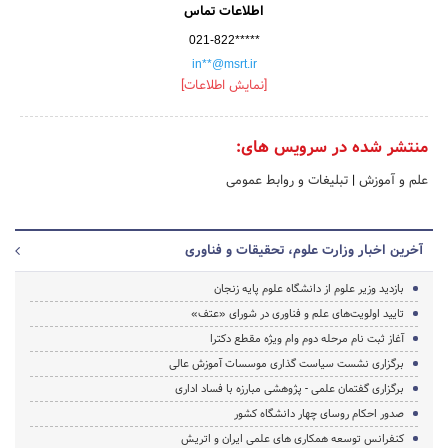
اطلاعات تماس
021-822*****
in**@msrt.ir
[نمایش اطلاعات]
منتشر شده در سرویس های:
علم و آموزش
|
تبلیغات و روابط عمومی
آخرین اخبار وزارت علوم، تحقیقات و فناوری
بازدید وزیر علوم از دانشگاه علوم پایه زنجان
تایید اولویت‌های علم و فناوری در شورای «عتف»
آغاز ثبت نام مرحله دوم وام ویژه مقطع دکترا
برگزاری نشست سیاست گذاری موسسات آموزش عالی
برگزاری گفتمان علمی - پژوهشی مبارزه با فساد اداری
صدور احکام روسای چهار دانشگاه کشور
کنفرانس توسعه همکاری های علمی ایران و اتریش