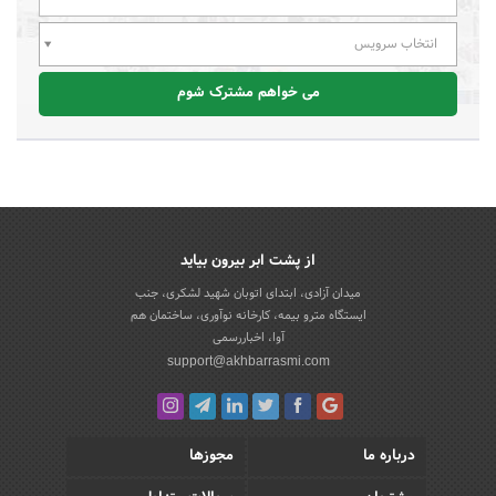
انتخاب سرویس
می خواهم مشترک شوم
از پشت ابر بیرون بیاید
میدان آزادی، ابتدای اتوبان شهید لشکری، جنب
ایستگاه مترو بیمه، کارخانه نوآوری، ساختمان هم
آوا، اخباررسمی
support@akhbarrasmi.com
درباره ما
مجوزها