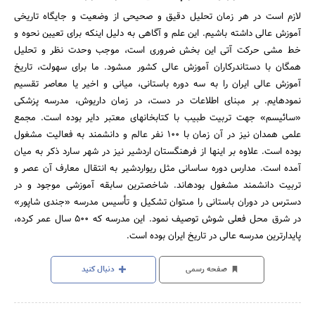
لازم است در هر زمان تحلیل دقیق و صحیحى از وضعیت و جایگاه تاریخى
آموزش عالى داشته باشیم. این علم و آگاهى به دلیل اینکه براى تعیین نحوه و
خط مشى حرکت آتى این بخش ضرورى است، موجب وحدت نظر و تحلیل
همگان با دست‏اندرکاران آموزش عالى کشور مى‏شود. ما براى سهولت، تاریخ
آموزش عالى ایران را به سه دوره باستانى، میانى و اخیر یا معاصر تقسیم
نموده‏ایم. بر مبناى اطلاعات در دست، در زمان داریوش، مدرسه پزشکى
«سائیسم» جهت تربیت طبیب با کتابخانه‏اى معتبر دایر بوده است. مجمع
علمى همدان نیز در آن زمان با 100 نفر عالم و دانشمند به فعالیت مشغول
بوده است. علاوه بر اینها از فرهنگستان اردشیر نیز در شهر سارد ذکر به میان
آمده است. مدارس دوره ساسانى مثل ریواردشیر به انتقال معارف آن عصر و
تربیت دانشمند مشغول بوده‏اند. شاخص‏ترین سابقه آموزشى موجود و در
دسترس در دوران باستانى را مى‏توان تشکیل و تأسیس مدرسه «جندى شاپور»
در شرق محل فعلى شوش توصیف نمود. این مدرسه که 500 سال عمر کرده،
پایدارترین مدرسه عالى در تاریخ ایران بوده است.
صفحه رسمی
دنبال کنید