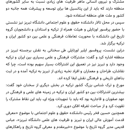
مشترک و نیروی انسانی ماهر ظرفیت های زیادی نسبت به سایر کشورهای
منطقه دارند که باید از این پتانسیل ها برای توسعه و پیشرفت همه جانبه دو
کشور و ملت های منطقه استفاده شود.
سپس در محل تالار دانشکده حقوق و علوم اجتماعی دانشگاه تبریز نیز نشستی
با حضور پرفسور اورتایلی و هیئت همراه از ترکیه و استادان و دانشجویان گروه
تاریخ این دانشکده با محوریت تعاملات فرهنگی و علمی بین دو کشور ایران و
ترکیه برگزار شد.
دراین نشست، پروفسور ایلبر اورتایلی طی سخنانی به نقش برجسته تبریز در
منطقه اشاره کرد و گفت: مشترکات فرهنگی و علمی بسیاری بین ایران و ترکیه
وجود دارد و تبریز نیز در تعمیق این اشتراکات بسیار سهیم بوده است، چرا که
نقاشان، طراحان و معماران و افراد نخبه زیادی از تبریز به ترکیه آمده و در ثبت
جستجو
بناهای تاریخی و فرهنگی نقش ایفا کرده اند.
مورخ و ترک شناس بزرگ کشور ترکیه در بخش دیگری از سخنان خود گفت:
بیشترین اشتراکات بین دو کشور ایران و ترکیه در زمینه های علمی و فرهنگی در
عهد صفویان و قاجاریه بود که باید با تمهیدات ویژه ای، باید این نقاط مشترک را
تقویت کرد و از مباحث تفرقه افکن دوری کرد.
همچنین حسین فخر رئیس دانشکده حقوق و علوم اجتماعی با موضوع «معرفی
قدمت آموزش عالی ایران و تبریز و ظرفیت های علمی دانشگاه تبریز»، عباس
قدیمی مدیر گروه تاریخ با موضوع «خیرمقدم و معرفی گروه تاریخ و راهکارهای