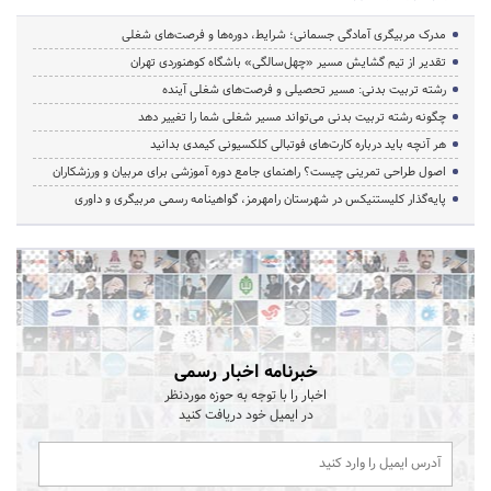
مدرک مربیگری آمادگی جسمانی؛ شرایط، دوره‌ها و فرصت‌های شغلی
تقدیر از تیم گشایش مسیر «چهل‌سالگی» باشگاه کوهنوردی تهران
رشته تربیت بدنی: مسیر تحصیلی و فرصت‌های شغلی آینده
چگونه رشته تربیت بدنی می‌تواند مسیر شغلی شما را تغییر دهد
هر آنچه باید درباره کارت‌های فوتبالی کلکسیونی کیمدی بدانید
اصول طراحی تمرینی چیست؟ راهنمای جامع دوره آموزشی برای مربیان و ورزشکاران
پایه‌گذار کلیستنیکس در شهرستان رامهرمز، گواهینامه رسمی مربیگری و داوری
خبرنامه اخبار رسمی
اخبار را با توجه به حوزه موردنظر
در ایمیل خود دریافت کنید