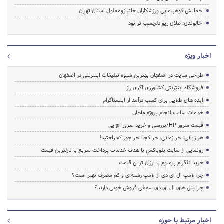
همایش کوهپیمایی ورزشکاران جانبازومعلول استان تهران
خالوندی: طلای ریو دلچسب تر بود
اخبار ویژه
طراحی سایت در اصفهان بهترین شیوه تبلیغات اینترنتی در اصفهان
فروشگاه اینترنتی کشاورزی اگری راز
ایده های طلایی برای کسب درآمد از اینستاگرام
خدمات سایت انجام پروژه ماهان
قیمت سرور HP/بررسی و خرید سرور اچ پی
هر زبانی، هر زمانی، هر کجا، هر جور که راحتید!
رونمایی از سایت بلوباکس با هدف خدمات پرداخت سریع با نازلترین قیمت
خرید تلگرام پرمیوم با ارزان ترین قیمت
چرا لامپ ال ای دی از لامپ رشته‌ای و کم مصرف بهتر است؟
چرا پنل های ال ای دی سقفی فروش خوبی دارند؟
اخبار مرتبط با حوزه