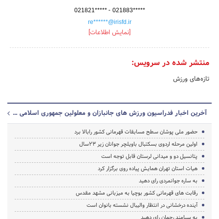
-
021821*****
021883*****
re******@irisfd.ir
[نمایش اطلاعات]
منتشر شده در سرویس:
تازه‌های ورزش
آخرین اخبار فدراسیون ورزش های جانبازان و معلولین جمهوری اسلامی ایران
حضور ملی پوشان سطح مسابقات قهرمانی کشور رابالا برد
اولین مرحله اردوی بسکتبال باویلچر جوانان زیر 23سال
پتانسیل دو و میدانی لرستان قابل توجه است
هیات استان تهران همایش پیاده روی برگزار کرد
به ساره جوانمردی رای دهید
رقابت های قهرمانی کشور بوچیا به میزبانی مشهد مقدس
آینده درخشانی در انتظار والیبال نشسته بانوان است
به سیامند رحمان رای دهید