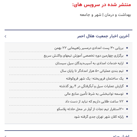
منتشر شده در سرویس های:
بهداشت و درمان
|
شهر و جامعه
آخرین اخبار جمعیت هلال احمر
برپایی 30 پست امدادی درمسیر راهپیمایی 22 بهمن
برگزاری چهارمین دوره تخصصی آموزش تیمهای واکنش سریع
ارایه خدمات امدادی به آسیب‌دیدگان سیل سیستان
تیم بندی عملیاتی 50 هزار امدادگر تا پایان سال
یک ساختمان فروریخته؛ یک شهر فروکوفته
گزارش عملیات سیل و آبگرفتگی در 4 روز گذشته
توسعه توانبخشی به شرط تأمین منابع مالی
72 ساعت طلایی داریم که نباید از دست داد
20استقرار تیم نجات از آوار در محل حادثه پلاسکو
زلزله کلان شهر تهران جدی گرفته شود
اخبار ویژه