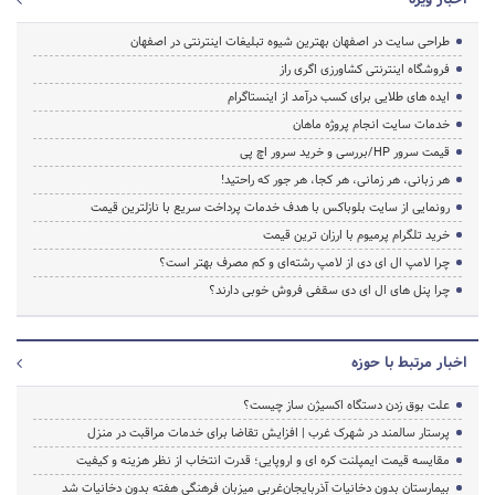
طراحی سایت در اصفهان بهترین شیوه تبلیغات اینترنتی در اصفهان
فروشگاه اینترنتی کشاورزی اگری راز
ایده های طلایی برای کسب درآمد از اینستاگرام
خدمات سایت انجام پروژه ماهان
قیمت سرور HP/بررسی و خرید سرور اچ پی
هر زبانی، هر زمانی، هر کجا، هر جور که راحتید!
رونمایی از سایت بلوباکس با هدف خدمات پرداخت سریع با نازلترین قیمت
خرید تلگرام پرمیوم با ارزان ترین قیمت
چرا لامپ ال ای دی از لامپ رشته‌ای و کم مصرف بهتر است؟
چرا پنل های ال ای دی سقفی فروش خوبی دارند؟
اخبار مرتبط با حوزه
علت بوق زدن دستگاه اکسیژن ساز چیست؟
پرستار سالمند در شهرک غرب | افزایش تقاضا برای خدمات مراقبت در منزل
مقایسه قیمت ایمپلنت کره ای و اروپایی؛ قدرت انتخاب از نظر هزینه و کیفیت
بیمارستان بدون دخانیات آذربایجان‌غربی میزبان فرهنگی هفته بدون دخانیات شد