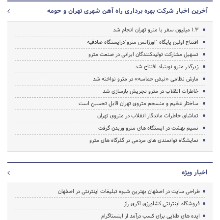
آخرین اخبار شرکت بهره برداری راه آهن شهری تهران و حومه
1.3 میلیون سفر با مترو تهران انجام شد
افتتاح اولین پایگاه "اورژانس مترو"درایستگاه صادقیه
تسهیل مشارکت تولیدکنندگان ایرانی در صنعت مترو
زیرگذر مترو نوبنیاد افتتاح شد
مارش نظامی «نبض حماسه» در مترو نواخته شد
خاطرات انقلاب در مترو تجریش بازسازی شد
ساختار عظیم و منسجم متروی تهران قابل تحسین است
تماشای خاطرات ماندگار انقلاب در متروی تهران
نسیم بهشت در ایستگاه های مترو وزیدن گرفت
نمایشگاه توانمندی های مردمی در گذرگاه های مترو
اخبار ویژه
طراحی سایت در اصفهان بهترین شیوه تبلیغات اینترنتی در اصفهان
فروشگاه اینترنتی کشاورزی اگری راز
ایده های طلایی برای کسب درآمد از اینستاگرام