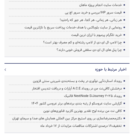
خدمات سایت انجام پروژه ماهان
قیمت سرور HP/بررسی و خرید سرور اچ پی
هر زبانی، هر زمانی، هر کجا، هر جور که راحتید!
رونمایی از سایت بلوباکس با هدف خدمات پرداخت سریع با نازلترین قیمت
خرید تلگرام پرمیوم با ارزان ترین قیمت
چرا لامپ ال ای دی از لامپ رشته‌ای و کم مصرف بهتر است؟
چرا پنل های ال ای دی سقفی فروش خوبی دارند؟
اخبار مرتبط با حوزه
رویداد استارت‌آپی نوآوری در پخت و بسته‌بندی شیرینی سنتی قزوین
درخشش کافی‌نت من در رویداد A.C.E آپارات و دریافت تندیس افتخار
رویداد NextNode SiJourney 2025 فالنیک
گزارشی سایت عروسکو از رتبه بندی برندهای برتر عروسی کشور 1404
کافی نت من برنده لوح تقدیر بهترین کاربرد فناوری‌های نوین
دکترمحمدرضانمازی بر روی استیج مرکز بین المللی همایش های صدا و سیمای تهران
تخفیف‌18 درصدی اشتراکات مناقصات مزایدات از 17 خرداد ماه