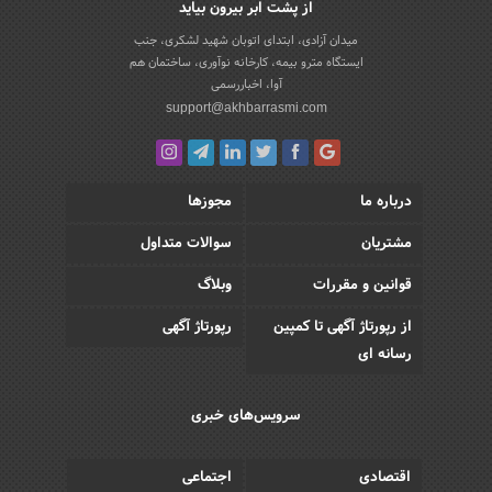
از پشت ابر بیرون بیاید
میدان آزادی، ابتدای اتوبان شهید لشکری، جنب
ایستگاه مترو بیمه، کارخانه نوآوری، ساختمان هم
آوا، اخباررسمی
support@akhbarrasmi.com
درباره ما
مجوزها
مشتریان
سوالات متداول
قوانین و مقررات
وبلاگ
از رپورتاژ آگهی تا کمپین
رپورتاژ آگهی
رسانه ای
سرویس‌های خبری
اقتصادی
اجتماعی