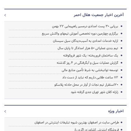
آخرین اخبار جمعیت هلال احمر
برپایی 30 پست امدادی درمسیر راهپیمایی 22 بهمن
برگزاری چهارمین دوره تخصصی آموزش تیمهای واکنش سریع
ارایه خدمات امدادی به آسیب‌دیدگان سیل سیستان
تیم بندی عملیاتی 50 هزار امدادگر تا پایان سال
یک ساختمان فروریخته؛ یک شهر فروکوفته
گزارش عملیات سیل و آبگرفتگی در 4 روز گذشته
توسعه توانبخشی به شرط تأمین منابع مالی
72 ساعت طلایی داریم که نباید از دست داد
20استقرار تیم نجات از آوار در محل حادثه پلاسکو
زلزله کلان شهر تهران جدی گرفته شود
اخبار ویژه
طراحی سایت در اصفهان بهترین شیوه تبلیغات اینترنتی در اصفهان
فروشگاه اینترنتی کشاورزی اگری راز