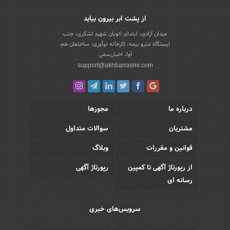
از پشت ابر بیرون بیاید
میدان آزادی، ابتدای اتوبان شهید لشکری، جنب
ایستگاه مترو بیمه، کارخانه نوآوری، ساختمان هم
آوا، اخباررسمی
support@akhbarrasmi.com
درباره ما
مجوزها
مشتریان
سوالات متداول
قوانین و مقررات
وبلاگ
از رپورتاژ آگهی تا کمپین
رپورتاژ آگهی
رسانه ای
سرویس‌های خبری