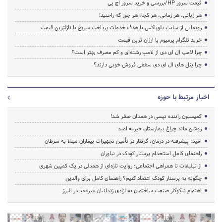
قیمت سرور HP/بررسی و خرید سرور اچ پی
هر زبانی، هر زمانی، هر کجا، هر جور که راحتید!
رونمایی از سایت بلوباکس با هدف خدمات پرداخت سریع با نازلترین قیمت
خرید تلگرام پرمیوم با ارزان ترین قیمت
چرا لامپ ال ای دی از لامپ رشته‌ای و کم مصرف بهتر است؟
چرا پنل های ال ای دی سقفی فروش خوبی دارند؟
اخبار مرتبط با حوزه
کمیسیون راننده تپسی در همدان صفر شد!
روشن ماند چراغ بیمارستان خیریه امید
امید؛ پیشرفته در درمان، گرفتار در تأمین تجهیزات بیماران مبتلا به سرطان
راهنمای کامل استخدام پرستار کودک در نیاوران
از تبلیغات تا همراهی اجتماعی؛ روایت تازه‌ای از همدلی در یک کمپین شهری
چگونه به پرستار کودک اعتماد کنیم؟ راهنمای کامل برای والدین
اهتمام نیکوکار صنعت ساختمان به آزادی زندانیان غیرعمد در البرز