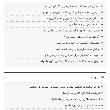
آلودگی هوا ریسک ابتلا به آلزایمر را افزایش می دهد
طراحی باغچه های کوچک بر سقف اتوبوسهای شهری
انتقال آب رودخانه کرج به تهران با اجازه البرزی ها
سقوط بهمن در جاده چالوس
میلتروپیک"؛ داروی گیاهی درمان آلزایمر رونمایی شد
آلودگی نوری و زندگی انسان مدرن
نمایشگاه" الکامپ" در البرز برپا می شود
چالش های پیش رو در فرآیند شهری شدن
دبیرخانه "مشاوران جوان" در کرج راه اندازی می شود
تونل محتشم کاشانی به آیت الله هاشمی تغییر نام یافت
اخبار ویژه
طراحی سایت در اصفهان بهترین شیوه تبلیغات اینترنتی در اصفهان
فروشگاه اینترنتی کشاورزی اگری راز
ایده های طلایی برای کسب درآمد از اینستاگرام
خدمات سایت انجام پروژه ماهان