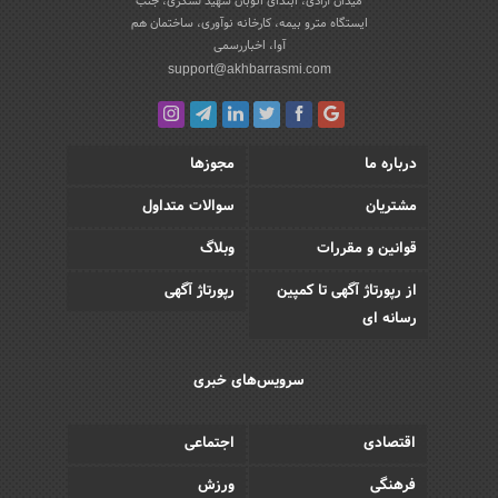
میدان آزادی، ابتدای اتوبان شهید لشکری، جنب
ایستگاه مترو بیمه، کارخانه نوآوری، ساختمان هم
آوا، اخباررسمی
support@akhbarrasmi.com
درباره ما
مجوزها
مشتریان
سوالات متداول
قوانین و مقررات
وبلاگ
از رپورتاژ آگهی تا کمپین
رپورتاژ آگهی
رسانه ای
سرویس‌های خبری
اقتصادی
اجتماعی
فرهنگی
ورزش