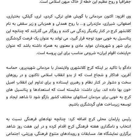
جغرافیا و روح عظیم این خطه از خاک میهن اسلامی است.
وی افزود: اکنون مردمانی با گویش های ترکی، کردی، لری، گیلکی، بختیاری،
اصفهانی، شیرازی، مازندرانی و... با روح همدلی و همزبانی و زیر سقفی به نام
کلانشهر کرج در کنار یکدیگر زندگی می کنند و روزگار می گذرانند که چنانچه این
پتانسیل به خوبی مورد توجه قرار گیرد، می تواند به عنوان یک فرصت گردشگری
برای شهر و شهروندان عواید مادی و معنوی به همراه داشته باشد که عنوان
«پایتخت اقوام ایران» شروعی مناسب برای این پروسه است.
جستجو
دادگو با تاکید بر اینکه کرج کلانشهری ولایتمدار با مردمانی شهیدپرور، حماسه
آفرین، فداکار و شجاع است که از بدو انقلاب اسلامی تاکنون و در روزهای
سخت و دشوار در کنار نظام و رهبری ایستاده و برای تداوم این انقلابِ اصیل
خون بها داده اند، بیان داشت: شایسته است که استعدادها و پتانسیل های
کرج به خوبی برای مردمان استانهای مختلف کشور بازگو شود تا شاهد ایجاد و
توسعه زیرساخت های گردشگری باشیم.
رئیس پارلمان محلی کرج اضافه کرد: چنانچه نهادهای فرهنگی نسبت به
انتخاب و نامگذاری هفته فرهنگی کرج اقدام کرده و در این هفت روز شاهد
برگزاری نمایشگاه ها، مسابقات و رویدادهای متنوع فرهنگی، ورزشی، اجتماعی