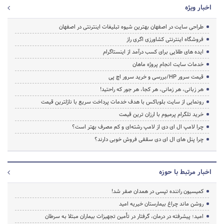
اخبار ویژه
طراحی سایت در اصفهان بهترین شیوه تبلیغات اینترنتی در اصفهان
فروشگاه اینترنتی کشاورزی اگری راز
ایده های طلایی برای کسب درآمد از اینستاگرام
خدمات سایت انجام پروژه ماهان
قیمت سرور HP/بررسی و خرید سرور اچ پی
هر زبانی، هر زمانی، هر کجا، هر جور که راحتید!
رونمایی از سایت بلوباکس با هدف خدمات پرداخت سریع با نازلترین قیمت
خرید تلگرام پرمیوم با ارزان ترین قیمت
چرا لامپ ال ای دی از لامپ رشته‌ای و کم مصرف بهتر است؟
چرا پنل های ال ای دی سقفی فروش خوبی دارند؟
اخبار مرتبط با حوزه
کمیسیون راننده تپسی در همدان صفر شد!
روشن ماند چراغ بیمارستان خیریه امید
امید؛ پیشرفته در درمان، گرفتار در تأمین تجهیزات بیماران مبتلا به سرطان