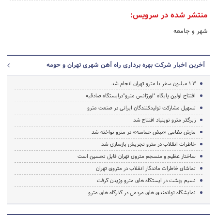
منتشر شده در سرویس:
شهر و جامعه
آخرین اخبار شرکت بهره برداری راه آهن شهری تهران و حومه
1.3 میلیون سفر با مترو تهران انجام شد
افتتاح اولین پایگاه "اورژانس مترو"درایستگاه صادقیه
تسهیل مشارکت تولیدکنندگان ایرانی در صنعت مترو
زیرگذر مترو نوبنیاد افتتاح شد
مارش نظامی «نبض حماسه» در مترو نواخته شد
خاطرات انقلاب در مترو تجریش بازسازی شد
ساختار عظیم و منسجم متروی تهران قابل تحسین است
تماشای خاطرات ماندگار انقلاب در متروی تهران
نسیم بهشت در ایستگاه های مترو وزیدن گرفت
نمایشگاه توانمندی های مردمی در گذرگاه های مترو