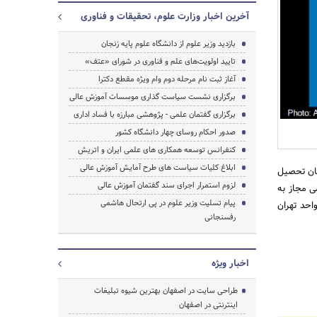
آخرین اخبار وزارت علوم، تحقیقات و فناوری
بازدید وزیر علوم از دانشگاه علوم پایه زنجان
تایید اولویت‌های علم و فناوری در شورای «عتف»
جستجو
آغاز ثبت نام مرحله دوم وام ویژه مقطع دکترا
برگزاری نشست سیاست گذاری موسسات آموزش عالی
برگزاری گفتمان علمی - پژوهشی مبارزه با فساد اداری
صدور احکام روسای چهار دانشگاه کشور
کنفرانس توسعه همکاری های علمی ایران و اتریش
ابلاغ کلیات سیاست های طرح آمایش آموزش عالی
بان تحصیل
لزوم استمرار اجرای سند گفتمان آموزش عالی
ی مجاز به
پیام تسلیت وزیر علوم در پی ارتحال هاشمی
احد تهران
رفسنجانی
اخبار ویژه
طراحی سایت در اصفهان بهترین شیوه تبلیغات
اینترنتی در اصفهان