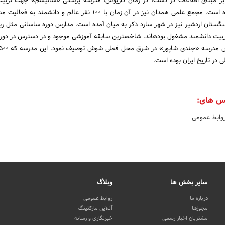
 بر مبناى اطلاعات در دست، در زمان داریوش، مدرسه پزشکى «سائیسم» جهت تربیت
کتابخانه‏اى معتبر دایر بوده است. مجمع علمى همدان نیز در آن زمان با 100 نفر عالم و دان
رهنگستان اردشیر نیز در شهر سارد ذکر به میان آمده است. مدارس دوره ساسانى مثل ریو
ربیت دانشمند مشغول بوده‏اند. شاخص‏ترین سابقه آموزشى موجود و در دسترس در دورا
ى در تاریخ ایران بوده است.
س های:
روابط عمومی
سایر بخش ها
وبلاگ
درباره ما
روابط عمومی
مجوزها
آنلاین مارکتینگ
مشتریان اخبار رسمی
خبرنگاری و رسانه