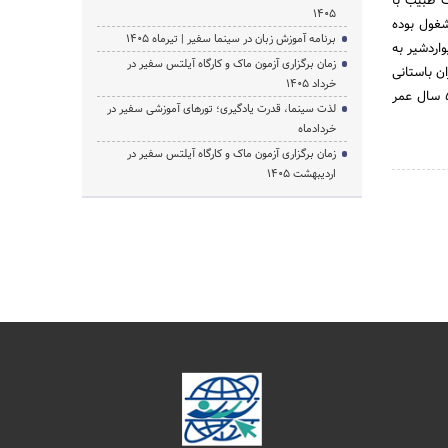
 طبیب با
1405
شمند به فعالیت مشغول بوده
برنامه آموزش زبان در سینما سفیر | تیرماه ۱۴۰۵
اردشیر به
زمان برگزاری آزمون ماک و کارگاه آیلتس سفیر در
ن باستانى
خرداد 1405
را مى‏توان تشکیل و تأسیس مدرسه «جندى شاپور» در شرق محل فعلى شوش توصیف نمود. این مدرسه که 500 سال عمر
لذت سینما، قدرت یادگیری؛ تورهای آموزشی سفیر در
خردادماه
زمان برگزاری آزمون ماک و کارگاه آیلتس سفیر در
اردیبهشت 1405