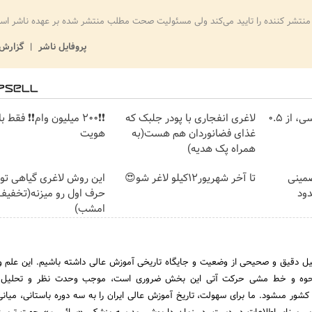
منتشر کننده را تایید می‌کند ولی مسئولیت صحت مطلب منتشر شده بر عهده ناشر اس
پروفایل ناشر
گزارش 
خرید شمش پلمپ طلاسی، از ۰.۵
لاغری انفجاری با پودر جلبک که
❗❗200 میلیون وام❗❗ فقط ب
غذای فضانوردان هم هست(به
هویت
همراه پک هدیه)
مینی
تا آخر شهریور12کیلو لاغر شو😍
این روش لاغری گیاهی توی
دود
حرف اول رو میزنه(تخفیف 
امشب)
یل دقیق و صحیحى از وضعیت و جایگاه تاریخى آموزش عالى داشته باشیم. این علم و
ن نحوه و خط مشى حرکت آتى این بخش ضرورى است، موجب وحدت نظر و تحلیل 
کشور مى‏شود. ما براى سهولت، تاریخ آموزش عالى ایران را به سه دوره باستانى، میانى 