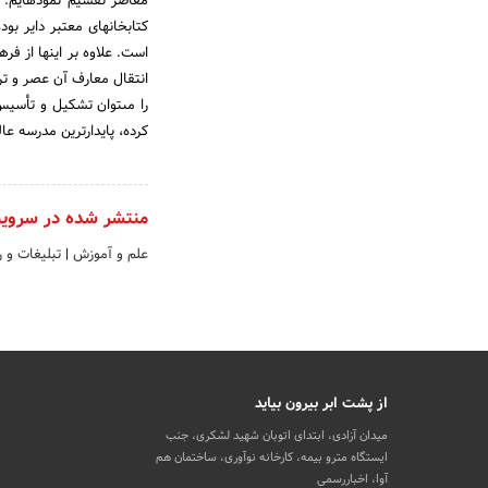
معاصر تقسیم نموده‏ایم.
است. علاوه بر اینها از ف
انتقال معارف آن عصر و ت
کرده، پایدارترین مدرسه عال
منتشر شده در سروی
علم و آموزش
|
تبلیغات و 
از پشت ابر بیرون بیاید
میدان آزادی، ابتدای اتوبان شهید لشکری، جنب
ایستگاه مترو بیمه، کارخانه نوآوری، ساختمان هم
آوا، اخباررسمی