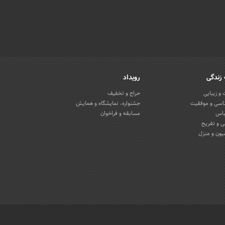
زندگی
رویداد
و زیبایی
حراج و تخفیف
اسی و موفقیت
جشنواره، نمایشگاه و همایش
باس
مسابقه و فراخوان
 و تفریح
یون و منزل