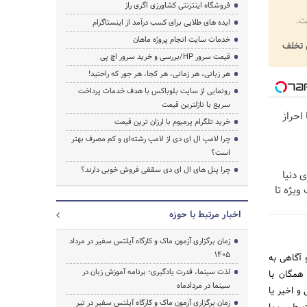
فروشگاه اینترنتی کشاورزی اگری راز
ت.
ایده های طلایی برای کسب درآمد از اینستاگرام
خدمات سایت انجام پروژه ماهان
تخلف
قیمت سرور HP/بررسی و خرید سرور اچ پی
هر زبانی، هر زمانی، هر کجا، هر جور که راحتید!
رونمایی از سایت بلوباکس با هدف خدمات پرداخت
سریع با نازلترین قیمت
ا احراز
خرید تلگرام پرمیوم با ارزان ترین قیمت
چرا لامپ ال ای دی از لامپ رشته‌ای و کم مصرف بهتر
است؟
چرا پنل های ال ای دی سقفی فروش خوبی دارند؟
 دنیا
ویژه تا
اخبار مرتبط با حوزه
زمان برگزاری آزمون ماک و کارگاه آیلتس سفیر در مرداد
1405
 آگاهى به
لذت سینما، قدرت یادگیری؛ برنامه آموزش زبان در
همگان با
سینما در مردادماه
و اخیر یا
زمان برگزاری آزمون ماک و کارگاه آیلتس سفیر در تیر