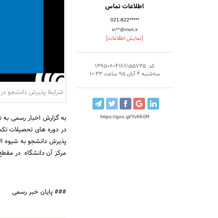
اطلاعات تماس
021-822*****
in**@msrt.ir
[نمایش اطلاعات]
کد: 13950804168155735
سه‌شنبه 4 آبان 95 ساعت 10:33
شرایط پذیرش دانشجو در د
به گزارش اخبار رسمی به ن
https://goo.gl/Yv6K0R
در دوره های تحصیلات تکمیل
پذیرش دانشجو به شیوه ال
مرکز آن دانشگاه در مقطع
### پایان خبر رسمی