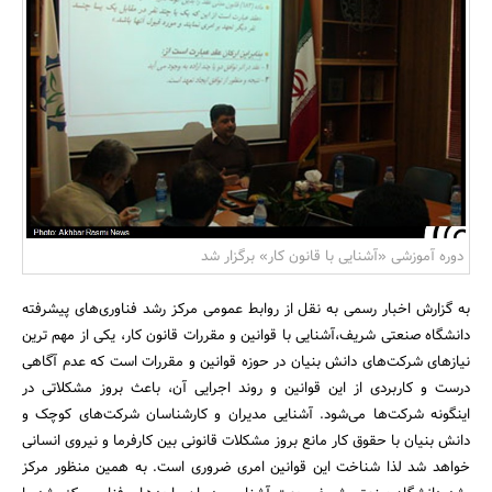
بانک، بیمه و سرمایه
مسکن و ساختمان
دوره آموزشى «آشنایى با قانون کار» برگزار شد
به گزارش اخبار رسمی به نقل از روابط عمومی مرکز رشد فناورى‌هاى پیشرفته
دانشگاه صنعتى شریف،آشنایى با قوانین و مقررات قانون کار، یکى از مهم ترین
نیازهاى شرکت‌هاى دانش بنیان در حوزه قوانین و مقررات است که عدم آگاهى
درست و کاربردى از این قوانین و روند اجرایى آن، باعث بروز مشکلاتى در
اینگونه شرکت‌ها مى‌شود. آشنایى مدیران و کارشناسان شرکت‌هاى کوچک و
دانش بنیان با حقوق کار مانع بروز مشکلات قانونى بین کارفرما و نیروی انسانی
خواهد شد لذا شناخت این قوانین امرى ضرورى است. به همین منظور مرکز