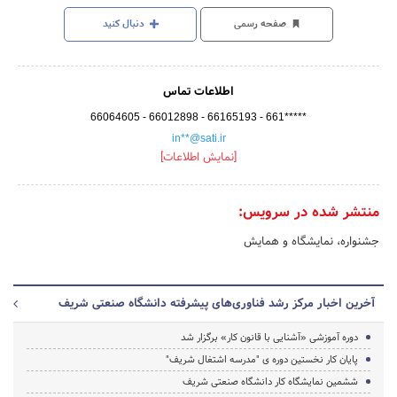
صفحه رسمی
دنبال کنید
اطلاعات تماس
66064605 - 66012898 - 66165193 - 661*****
in**@sati.ir
[نمایش اطلاعات]
منتشر شده در سرویس:
جشنواره، نمایشگاه و همایش
آخرین اخبار مرکز رشد فناورى‌هاى پیشرفته دانشگاه صنعتى شریف
دوره آموزشى «آشنایى با قانون کار» برگزار شد
پایان کار نخستین دوره ى "مدرسه اشتغال شریف"
ششمین نمایشگاه کار دانشگاه صنعتى شریف