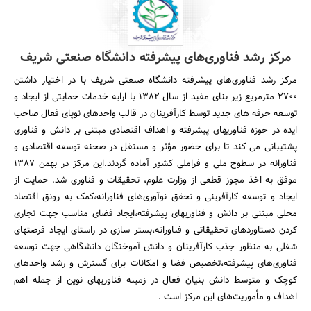
مرکز رشد فناورى‌هاى پیشرفته دانشگاه صنعتى شریف
مرکز رشد فناورى‌هاى پیشرفته دانشگاه صنعتى شریف با در اختیار داشتن
2700 مترمربع زیر بناى مفید از سال 1382 با ارایه خدمات حمایتى از ایجاد و
توسعه حرفه هاى جدید توسط کارآفرینان در قالب واحدهاى نوپاى فعال صاحب
ایده در حوزه فناوریهاى پیشرفته و اهداف اقتصادى مبتنى بر دانش و فناورى
پشتیبانى مى کند تا براى حضور مؤثر و مستقل در صحنه توسعه اقتصادى و
فناورانه در سطوح ملى و فراملى کشور آماده گردند.این مرکز در بهمن 1387
موفق به اخذ مجوز قطعى از وزارت علوم، تحقیقات و فناورى شد. حمایت از
ایجاد و توسعه کارآفرینى و تحقق نوآورى‌هاى فناورانه،کمک به رونق اقتصاد
محلى مبتنى بر دانش و فناوریهاى پیشرفته،ایجاد فضاى مناسب جهت تجارى
کردن دستاوردهاى تحقیقاتى و فناورانه،بستر سازى در راستاى ایجاد فرصتهاى
شغلى به منظور جذب کارآفرینان و دانش آموختگان دانشگاهى جهت توسعه
فناورى‌هاى پیشرفته،تخصیص فضا و امکانات براى گسترش و رشد واحدهاى
کوچک و متوسط دانش بنیان فعال در زمینه فناوریهاى نوین از جمله اهم
اهداف و مأموریت‌های این مرکز است .