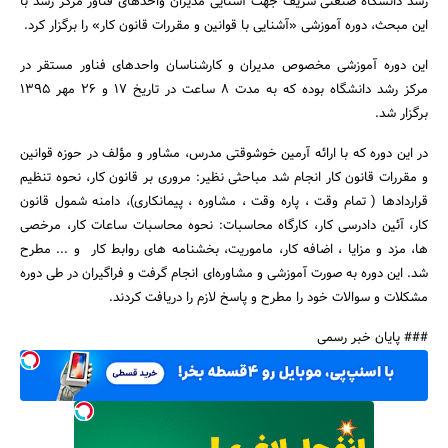
رشد دانشگاه صنعتى شریف جهت آشنایى مدیران واحدهاى فناور مرکز رشد با
این مبحث، دوره آموزشى «آشنایى با قوانین و مقررات قانون کار» را برگزار کرد.
این دوره آموزشى مخصوص مدیران و کارشناسان واحدهاى فناور مستقر در
مرکز رشد دانشگاه بوده که به مدت 8 ساعت در تاریخ 17 و 26 مهر 1395
برگزار شد.
در این دوره که با ارائه آرمین خوشوقتی مدرس، مشاور و مؤلف در حوزه قوانین
جستجو
و مقررات قانون کار انجام شد مباحثى نظیر: مروری بر قانون کار، نحوه تنظیم
قراردادها ( تمام وقت ، پاره وقت ، مشاوره ، پیمانکاری)، دامنه شمول قانون
کار، آئین دادرسی کار، کارگاه محاسبات: نحوه محاسبات ساعات کار، مرخصی
ها، مزد و مزایا ، اضافه کار، ماموریت، بخشنامه های روابط کار و ... مطرح
‌شد. این دوره به صورت آموزشى و مشاوره‌اى انجام گرفت و فراگیران در طى دوره
مشکلات و سوالات خود را مطرح و پاسخ لازم را دریافت کردند.
### پایان خبر رسمی