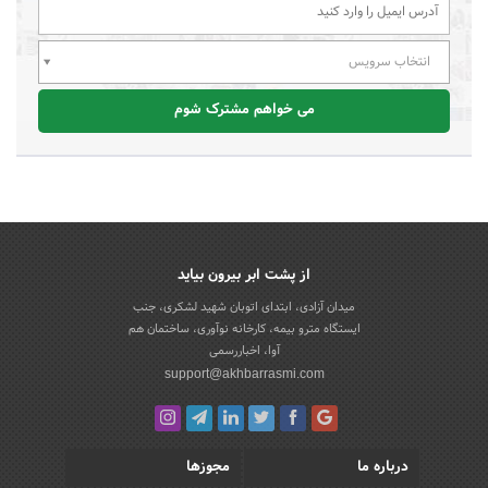
انتخاب سرویس
می خواهم مشترک شوم
از پشت ابر بیرون بیاید
میدان آزادی، ابتدای اتوبان شهید لشکری، جنب
ایستگاه مترو بیمه، کارخانه نوآوری، ساختمان هم
آوا، اخباررسمی
support@akhbarrasmi.com
درباره ما
مجوزها