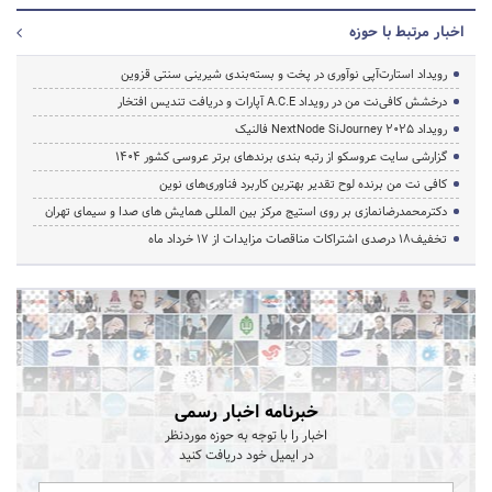
اخبار مرتبط با حوزه
رویداد استارت‌آپی نوآوری در پخت و بسته‌بندی شیرینی سنتی قزوین
درخشش کافی‌نت من در رویداد A.C.E آپارات و دریافت تندیس افتخار
رویداد NextNode SiJourney 2025 فالنیک
گزارشی سایت عروسکو از رتبه بندی برندهای برتر عروسی کشور 1404
کافی نت من برنده لوح تقدیر بهترین کاربرد فناوری‌های نوین
دکترمحمدرضانمازی بر روی استیج مرکز بین المللی همایش های صدا و سیمای تهران
تخفیف‌18 درصدی اشتراکات مناقصات مزایدات از 17 خرداد ماه
خبرنامه اخبار رسمی
اخبار را با توجه به حوزه موردنظر
در ایمیل خود دریافت کنید