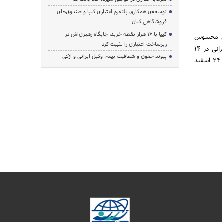
توسعه‌ی همکاری‌ پلتفرم اعتباری کیپا و صندوق‌های
فروشگاهی کیان
کیپا با ۱۶ هزار نقطه خرید، جایگاه رهبری‌اش در
اعی محسوس
زیرساخت اعتباری را تثبیت کرد
نشده بود و تأثیر شگرف عوامل اقتصادی و بازرگانی در حیات سیاسی مملکت نمودی نداشت. نخستین بانک ایرانی در 14
پیوند حقوق و شفافیت بیمه: وکیل ایرانی و ازکی
اردیبهشت ماه سال 1304 با سرمایه 3,883,950 ریال در محلی محدود – چند باب مغازه – تأسیس شد و در 24 اسفند