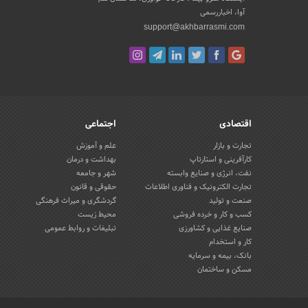
آوا، اخباررسمی
support@akhbarrasmi.com
اقتصادی
اجتماعی
تجارت و بازار
علم و آموزش
کارآفرینی و استارتاپ
بهداشت و درمان
نفت، انرژی و صنایع وابسته
شهر و جامعه
تجارت الکترونیک و فناوری اطلاعات
حقوقی و قانون
صنعت و تولید
گردشگری و میراث فرهنگی
کسب و کار و خرده فروشی
محیط زیست
صنایع غذایی و کشاورزی
تبلیغات و روابط عمومی
کار و استخدام
بانک، بیمه و سرمایه
مسکن و ساختمان