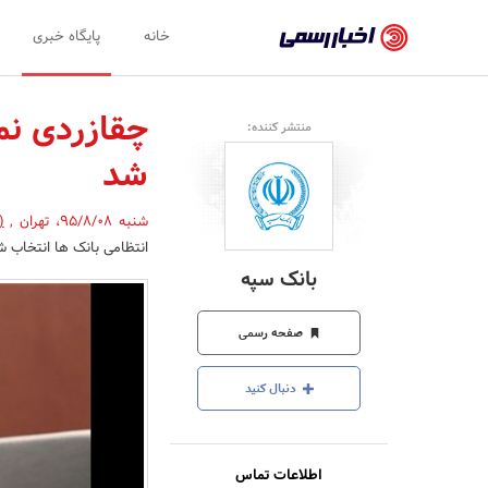
اخبار
خانه
پایگاه خبری
رسمی
-
چقازردی نم
منتشر کننده:
اخبار
شد
تایید
شده
شنبه 95/8/08
،
تهران
,
(
انتظامی بانک ها انتخاب ش
شرکت‌ها،
بانک سپه
سازمان‌ها
و
صفحه رسمی
روابط
دنبال کنید
عمومی‌ها
اطلاعات تماس