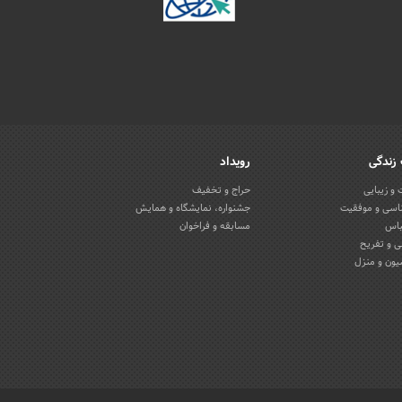
زندگی
رویداد
و زیبایی
حراج و تخفیف
اسی و موفقیت
جشنواره، نمایشگاه و همایش
باس
مسابقه و فراخوان
 و تفریح
یون و منزل