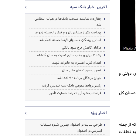
آخرین اخبار بانک سپه
چقازردی نماینده منتخب بانک‌ها در هیات انتظامی
شد
جستجو
پرداخت یکهزارمیلیاردریال وام قرض الحسنه ازدواج
اسامی برندگان حساب‎های قرض‎الحسنه اعلام شد
مزایای کاهش نرخ سود بانکی
رشد 3 برابری جذب منابع نسبت به سال گذشته
اهدای کارت اعتباری به خانواده شهید
تصویب صورت های مالی سال
ی دولتی و
جوایز برندگان برنامه 90 اهدا شد
رئیس روابط عمومی بانک سپه تندیس گرفت
ادستان کل
فرصت بخشودگی 6 درصد خسارت تأخیر
اخبار ویژه
ه از جمله
طراحی سایت در اصفهان بهترین شیوه تبلیغات
اینترنتی در اصفهان
به تخلفات