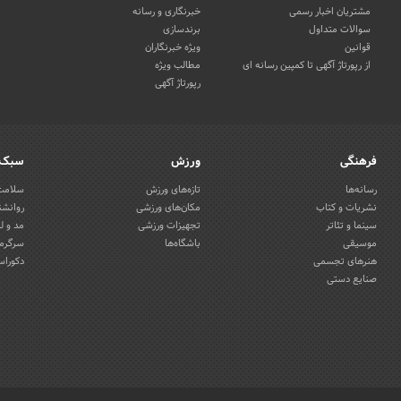
مشتریان اخبار رسمی
خبرنگاری و رسانه
سوالات متداول
برندسازی
قوانین
ویژه خبرنگاران
از رپورتاژ آگهی تا کمپین رسانه ای
مطالب ویژه
رپورتاژ آگهی
فرهنگی
ورزش
سبک 
رسانه‌ها
تازه‌های ورزش
سلامت 
نشریات و کتاب
مکان‌های ورزشی
روانشن
سینما و تئاتر
تجهیزات ورزشی
مد و ل
موسیقی
باشگاه‌ها
سرگرمی
هنرهای تجسمی
دکوراس
صنایع دستی