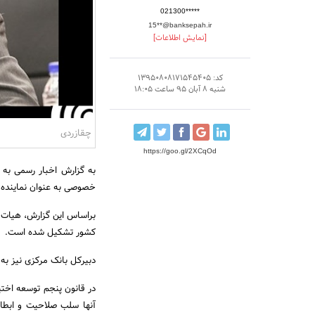
021300*****
15**@banksepah.ir
[نمایش اطلاعات]
کد: 13950808171545405
شنبه 8 آبان 95 ساعت 18:05
چقازردی
https://goo.gl/2XCqOd
به گزارش اخبار رسمی به 
خصوصی به عنوان نماینده ب
براساس این گزارش، هیات ان
کشور تشکیل شده است.
دبیرکل بانک مرکزی نیز به
در قانون پنجم توسعه اختیا
آنها سلب صلاحیت و ابطال