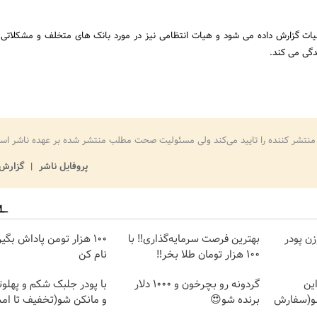
یات گزارش داده می شود و هیات انتظامی نیز در مورد بانک های متخلف و مشکلاتی
دگی می کند.
منتشر کننده را تایید می‌کند ولی مسئولیت صحت مطلب منتشر شده بر عهده ناشر اس
پروفایل ناشر
گزارش 
ن پودر
بهترین فرصت سرمایه‌گذاری‼️ با
100 هزار تومن پاداش بگی
100 هزار تومان طلا بخر‼️
نام کن
این
گردونه رو بچرخون و 1000 دلار
با پودر جلبک شکم و پهلو
شو(سفارش
برنده شو😍
و مانکن شو(تخفیف تا ا