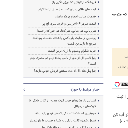
فروشگاه اینترنتی کشاورزی اگری راز
ایده های طلایی برای کسب درآمد از اینستاگرام
 که متوجه
خدمات سایت انجام پروژه ماهان
قیمت سرور HP/بررسی و خرید سرور اچ پی
هر زبانی، هر زمانی، هر کجا، هر جور که راحتید!
رونمایی از سایت بلوباکس با هدف خدمات پرداخت
سریع با نازلترین قیمت
خرید تلگرام پرمیوم با ارزان ترین قیمت
ت.
چرا لامپ ال ای دی از لامپ رشته‌ای و کم مصرف بهتر
است؟
تخلف
چرا پنل های ال ای دی سقفی فروش خوبی دارند؟
اخبار مرتبط با حوزه
ر | ثبت
آشنایی با روش‌های خرید کارت هدیه؛ از کارت بانکی تا
کارت‌های دیجیتال
مهم‌ترین اصطلاحات بانکی که هر فردی باید بداند
تو آب کن
مشب)
تبدیل شماره کارت بانکی به شبا و حساب با بلوتبدیل
سرمایه گذاری در گواهی سپرده طلا بانک ها