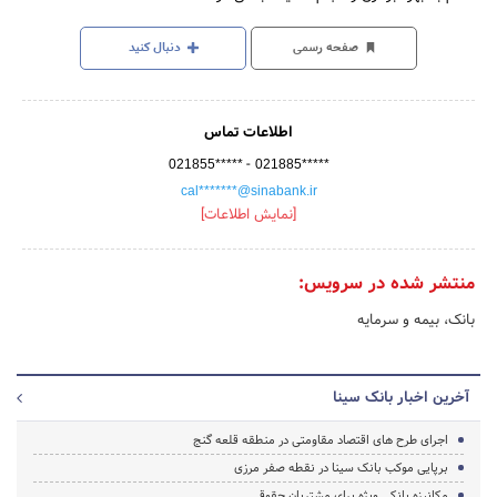
صفحه رسمی
دنبال کنید
اطلاعات تماس
-
021855*****
021885*****
cal*******@sinabank.ir
[نمایش اطلاعات]
منتشر شده در سرویس:
بانک، بیمه و سرمایه
آخرین اخبار بانک سینا
اجرای طرح های اقتصاد مقاومتی در منطقه قلعه گنج
برپایی موکب بانک سینا در نقطه صفر مرزی
مکانیزه بانکی ویژه برای مشتریان حقوقی