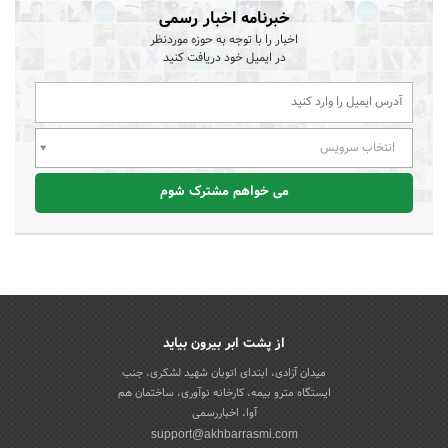
خبرنامه اخبار رسمی
اخبار را با توجه به حوزه موردنظر
در ایمیل خود دریافت کنید
انتخاب سرویس
می خواهم مشترک شوم
از پشت ابر بیرون بیاید
میدان آزادی، ابتدای اتوبان شهید لشکری، جنب
ایستگاه مترو بیمه، کارخانه نوآوری، ساختمان هم
آوا، اخباررسمی
support@akhbarrasmi.com