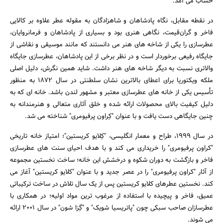
حساب می آمد.
در نقطه مقابل، نگاه پادشاهان و شاهزادگان به مقوله عطر علاوه بر کالایی
فاخر و گران‌قیمت، نگاهی هنری بود و بسیاری از پادشاهان و فرمانروایان،
عطرسازی را یکی از شاخه های هنر می دانستند که مانند موسیقی و نقاشی از
جایگاه رفیعی برخوردار است و در نظر برخی از این پادشاهان، عطرسازی جایگاه
والاتری نسبت به دیگر شاخه های هنر داشت. شاید همین نگرش، دلیل اصلی
ملکه ویکتوریا برای اعطای بالاترین نشان سلطنتی در سال 1872 به منظور
تأسیس یکی از خانه های عطرسازی معتبر و مشهور لندن باشد. خانه ای که به
دلیل کیفیت بالای محصولات ارائه شده و خلق آثاری متعالی و هنرمندانه به
چنین جایگاهی دست یافت و با عنوان "کِراون پرفیومری" شناخته می شد.
در سال 1999، طراح و معمار انگلیسی، "کِلایو کریستین"؛ امتیاز خانه تاریخی
"کراون پرفیومری" را خریداری می کند و با هدف احیای سنت های عطرسازی
فاخر و بازگشت به دوران شکوه و درخشش این خانه؛ ساخت نخستین مجموعه
از آثار "کراون پرفیومری" را در عصر جدید و با عنوان "کلایو کریستین" آغاز می
کند. نخستین عطرهای کلایو کریستین پس از یک سال تلاش در ساخت ترکیباتی
عمیق، فاخر و پیچیده با استفاده از مرغوب ترین مواد اولیه؛ در همکاری با
عطرسازان صاحب سبکی چون "پاتریسیا شویک" و "گِزا شون" در سال 2001 ارائه
می شوند.