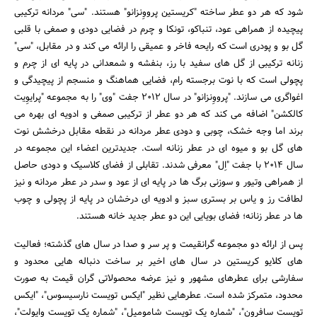
شود که هر دو عطر ساخته "کریستین پرووِنزانو" هستند. "سی" مردانه ترکیبی
پیچیده از همراهی عود، تنباکو، تونکا و چرم در فضایی دودی و صمغی با قلبی
گل بو و پودری است که رایحه فاخر و عمیقی را ارائه می کند و در مقابل، "سی"
زنانه ترکیبی از گل های سفید با رز، بنفشه و شمعدانی در پایه ای از چرم و
پچولی است که با نوت برجسته رام، فضایی هماهنگ و منسجم از پیچیدگی و
اغواگری می سازند. "پرووِنزانو" در سال 2012 جفت "وی" را به مجموعه "پرایوِیت
کالکشن" اضافه می کند که هر دو عطر از ترکیبی صمغی و ادویه ای بهره می
برند اما وجه خشک، چوبی و دودی عطر مردانه در نقطه مقابل درخشش نوت
های گل بو و میوه ای در عطر زنانه است. جدیدترین اعضاء این مجموعه در
سال 2014 با جفت "اِل" معرفی شدند. تقابلی از فضای کلاسیک و دودی حاصل
از همراهی وتیور و سوزنی برگ ها در پایه ای از عود و سدر در عطر مردانه و نیز
لطافت رز و یاس بر بستری سبز و ادویه ای درخشان در پایه از پچولی و چوب
ها در عطر زنانه؛ فضای بویایی این دو عطر جدید خانه هستند.
پس از ارائه دو مجموعه گرانقیمت و پر سر و صدا در سال های گذشته؛ فعالیت
های کلایو کریستین در سال های اخیر بر ساخت دنباله هایی محدود و
سفارشی برای عطرهای مشهور و نیز عرضه محصولاتی گران قیمت به صورت
محدود، متمرکز شده است. عطرهایی نظیر "ایکس تویست نارسیسوس"، "ایکس
تویست سافرون"، "شماره یک تویست شامومیل"، "شماره یک تویست وایولت"،