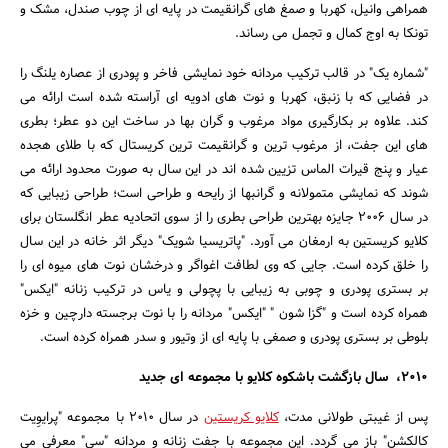
همراهی وانیل، کهربا و صمغ های گرانقیمت در پایه ای از چوب صندل، مشک و
تونکا به اوج کمال و تجمل می رساند.
"شماره یک" در قالب ترکیب مردانه خود نمایشی فاخر و پودری از عصاره یلنگ را
در فضایی که با زنبق، کهربا و نوت های ادویه ای آراسته شده است ارائه می
کند. علاوه بر بکارگیری مواد مرغوب و گران بها در ساخت این دو عطر؛ بطری
های این جفت، از مرغوب ترین و گرانقیمت ترین کریستال که با طلای هجده
عیار و پنج قیرات الماس تزیین شده اند در این سال به صورت محدود ارائه می
شوند که نمایشی متمولانه و گرانبها از رایحه و طراحی است؛ طراحی زیبایی که
در سال 2006 جایزه بهترین طراحی بطری را از سوی اتحادیه عطر انگلستان برای
کلایو کریستین به ارمغان می آورد. "پاتریسیا شویک" دیگر اثر خانه در این سال
را خلق کرده است. جایی که وی لطافت اغواگر و درخشان نوت های میوه ای را
بر بستری پودری و چوبی به زیبایی با پچولی و یاس در ترکیب زنانه "ایکس"
همراه کرده است و "گزا شون " "ایکس" مردانه را با نوت برجسته دارچین و خزه
بلوطی بر بستری پودری و صمغی با پایه ای از وتیور و سدر همراه کرده است.
2010، سال بازگشت باشکوه کلایو با مجموعه ای جدید
پس از غیبتی طولانی مدت،
کلایو کریستین
در سال 2010 با مجموعه "پرایوِیت
کالکشن" باز می گردد. این مجموعه با جفت زنانه و مردانه "سی" معرفی می