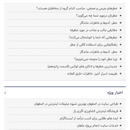
عطرهای چرمی و صمغی، مناسب کدام گروه از مخاطبان هستند؟
عطرتان درمورد شما چه می­‌گوید؟
عطر، آدم‌ها و خاطرات ماندگار
حقایقی جالب و جذاب در مورد عطرها
عطرهایی که شما را خوشحال می­‌کنند!
راه­کارهایی برای استفاده کافی از عطر
عطر، آدم­‌ها و خاطرات ماندگار
چرا عطرِ خود را متوجه نمی­‌شویم؟
جدیدترین عطرها و ادکلن های لوکس (قسمت پانزدهم)
طبیعت اسرار آمیز، خاطرات خارق العاده
اخبار ویژه
طراحی سایت در اصفهان بهترین شیوه تبلیغات اینترنتی در اصفهان
فروشگاه اینترنتی کشاورزی اگری راز
ایده های طلایی برای کسب درآمد از اینستاگرام
خدمات سایت انجام پروژه ماهان