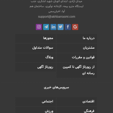
میدان آزادی، ابتدای اتوبان شهید لشکری، جنب
ایستگاه مترو بیمه، کارخانه نوآوری، ساختمان هم
آوا، اخباررسمی
support@akhbarrasmi.com
درباره ما
مجوزها
مشتریان
سوالات متداول
قوانین و مقررات
وبلاگ
از رپورتاژ آگهی تا کمپین
رپورتاژ آگهی
رسانه ای
سرویس‌های خبری
اقتصادی
اجتماعی
فرهنگی
ورزش