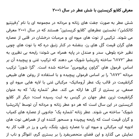
معرفی کلایو کریستین با شش عطر در سال 2001
شش عطر به صورت جفت های زنانه و مردانه در مجموعه ای با نام "دِفینِتیو
کالکشن"؛ نخستین عطرهای "کلایو کریستین" هستند که در سال 2001 معرفی
جستجو
می شوند. ترکیبی از نوت های میوه ای و مرمبات درخشان در قلبی از عصاره
های گران قیمت گل های رز، بنفشه در کنار زنبق دره که با نوت های چوبی
نظیر خزه بلوطی، سدر و صندل در پایه همراه می شوند؛ رایحه بی نظیری به
عطر "1872" ساخته پاتریشیا شویک می دهند که ترکیب غنی و پیچیده آن بر
اساس فرمول های "کراون پرفیومری" ساخته شده است. "گزا شون" ترکیب
مردانه "1872" را بر اساس فرمولی پیچیده و با استفاده از روغن های طبیعی
گرانقیمت در قالب یک عطر آروماتیک- مرکباتی غنی با لایه هایی میوه ای و
صمغی، بر بستری از گل ها ارائه می کند. عطر "شماره یک" که به عنوان
گرانقیمت ترین عطر جهان در گینس به ثبت رسیده است؛ دیگر اثر کلایو
کریستین در این سال است که هر دو عطر زنانه و مردانه آن توسط "پاتریشیا
شویک" ساخته می شوند. عطر زنانه "شماره یک" جادویی از عصاره های کمیاب
و گران قیمت است که رایحه پیچیده و مسحور کننده ای از همراهی نوت های
ادویه ای، مرکباتی و میوه ای با عصاره زنبق، یلنگ، یاس و رز در قلب کار به
نمایش می گذارد و این فضای منحصربفرد را بر بستری گرم، اغواگر و ناب از