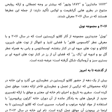
"1872 ماندارین" و "1872 وتیور" که بیشتر بر وجه تجملاتی و ارائه روایحی
متنوع در بطری هایی گرانقیمت و لوکس تأکید دارند؛ از جمله این عطرها
هستند که در سال 2016 معرفی شدند.
2016 و مجموعه نوبل
"نوبل" جدیدترین مجموعه از آثار کلایو کریستین است که در سال 2016 و با
معرفی عطر "کاسموس فلاور" با فضایی لذیذ و اغواگر از نوت های شیرین،
کاکائو و نوت های میوه ای در کنار بنفشه، اوسمانتوس و یاس به همراه عطر
گل بو و ادویه ای "راک رز" که فضای آن از رز در کنار نوت های ادویه ای بر
بستری سبز و آروماتیک شکل گرفته است؛ عرضه شده است.
از گذشته تا به امروز
بیش از یک دهه از حضور کلایو کریستین در عطرسازی می گذرد و این خانه در
ارائه محصولاتی که ترکیبی از تجمل و عطرسازی فاخر ارائه دهند؛ موفق عمل
کرده است. سفری به تاریخ و احیای نام خانه ای معتبر و موفق با ارائه تفسیری
جدید از فرمول های به یادگار مانده از آن دوران خانه "کراون پرفیومری" با
استفاده از مواد اولیه مرغوب و کمیاب، مسیری است که کلایو کریستین تا به
اینجا در پیمودن آن موفق عمل کرده است. نام این خانه در سال 2012 در