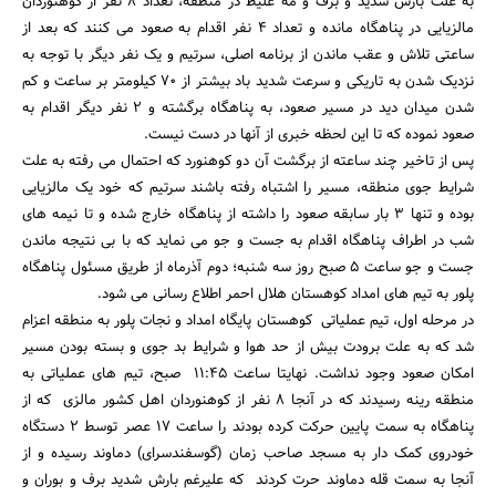
به علت بارش شدید و برف و مه غلیظ در منطقه، تعداد 8 نفر از کوهنوردان
مالزیایی در پناهگاه مانده و تعداد 4 نفر اقدام به صعود می کنند که بعد از
ساعتی تلاش و عقب ماندن از برنامه اصلی، سرتیم و یک نفر دیگر با توجه به
نزدیک شدن به تاریکی و سرعت شدید باد بیشتر از 70 کیلومتر بر ساعت و کم
شدن میدان دید در مسیر صعود، به پناهگاه برگشته و 2 نفر دیگر اقدام به
صعود نموده که تا این لحظه خبری از آنها در دست نیست.
پس از تاخیر چند ساعته از برگشت آن دو کوهنورد که احتمال می رفته به علت
شرایط جوی منطقه، مسیر را اشتباه رفته باشند سرتیم که خود یک مالزیایی
بوده و تنها 3 بار سابقه صعود را داشته از پناهگاه خارج شده و تا نیمه های
شب در اطراف پناهگاه اقدام به جست و جو می نماید که با بی نتیجه ماندن
جست و جو ساعت 5 صبح روز سه شنبه؛ دوم آذرماه از طریق مسئول پناهگاه
پلور به تیم های امداد کوهستان هلال احمر اطلاع رسانی می شود.
در مرحله اول، تیم عملیاتی کوهستان پایگاه امداد و نجات پلور به منطقه اعزام
شد که به علت برودت بیش از حد هوا و شرایط بد جوی و بسته بودن مسیر
امکان صعود وجود نداشت. نهایتا ساعت 11:45 صبح، تیم های عملیاتی به
منطقه رینه رسیدند که در آنجا 8 نفر از کوهنوردان اهل کشور مالزی که از
پناهگاه به سمت پایین حرکت کرده بودند را ساعت 17 عصر توسط 2 دستگاه
خودروی کمک دار به مسجد صاحب زمان (گوسفندسرای) دماوند رسیده و از
جستجو
آنجا به سمت قله دماوند حرت کردند که علیرغم بارش شدید برف و بوران و