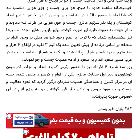
و یک شب مانی و آغاز فعالیت جست و جو در ارتفاع 5 هزار متری
خوشبختانه ساعت حدود 11 صبح، هوا برای جست و جوی هوایی مناسب شد
که بلافاصله با حضور بالگرد در منطقه پلور و سوار کردن 7 نفر از تیم امداد
کوهستان و یک نفر سرتیم مالزی، جست و جوی هوایی در اطراف قله دماوند و
تمام جهات به صورت دایره ای صورت گرفت. برای بازبینی های مجدد، مسیرها
نیز عکسبرداری شدند که با توجه به عدم وجود شواهد مبنی بر وجود افراد در
منطقه بر اساس برنامه از پیش تعیین شده یک تیم 3 نفره در ارتفاع 4 هزار و
100 متری جبهه شمال شرقی پیاده شده و یک تیم هم از منطقه حسینیه در
غرب مسیر صعود اقدام به صعود و ادامه عملیات جست و جو نمودند.
روز سه شنبه 6 آذرماه نیز با حضور رئیس کمیته امداد و نجات فدراسیون
کوهنوردی، دبیر اول سفارت مالزی، یکی از اقوام و کوهنورد مفقود شده، جسه
ای در مرکز کنترل و هماهنگی عملیات سازمان برگزار گردید که نحوه فعالیت و
جست و جو مورد بررسی و تبادل نظر قرار گرفته و برنامه ریزی لازم در این
خصوص صورت پذیرفت.»
### پایان خبر رسمی