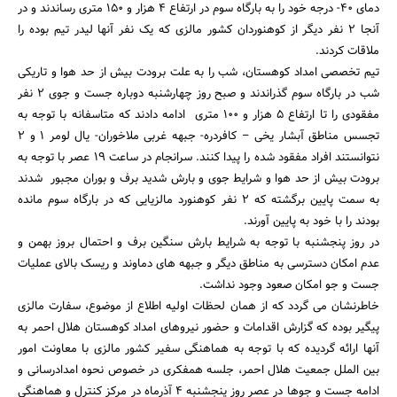
دمای 40- درجه خود را به بارگاه سوم در ارتفاع 4 هزار و 150 متری رساندند و در
آنجا 2 نفر دیگر از کوهنوردان کشور مالزی که یک نفر آنها لیدر تیم بوده را
ملاقات کردند.
تیم تخصصی امداد کوهستان، شب را به علت برودت بیش از حد هوا و تاریکی
شب در بارگاه سوم گذراندند و صبح روز چهارشنبه دوباره جست و جوی 2 نفر
مفقودی را تا ارتفاع 5 هزار و 100 متری ادامه دادند که متاسفانه با توجه به
تجسس مناطق آبشار یخی – کافردره- جبهه غربی ملاخوران- یال لومر 1 و 2
نتوانستند افراد مفقود شده را پیدا کنند. سرانجام در ساعت 19 عصر با توجه به
برودت بیش از حد هوا و شرایط جوی و بارش شدید برف و بوران مجبور شدند
به سمت پایین برگشته که 2 نفر کوهنورد مالزیایی که در بارگاه سوم مانده
بودند را با خود به پایین آورند.
در روز پنجشنبه با توجه به شرایط بارش سنگین برف و احتمال بروز بهمن و
عدم امکان دسترسی به مناطق دیگر و جبهه های دماوند و ریسک بالای عملیات
جست و جو امکان صعود وجود نداشت.
خاطرنشان می گردد که از همان لحظات اولیه اطلاع از موضوع، سفارت مالزی
پیگیر بوده که گزارش اقدامات و حضور نیروهای امداد کوهستان هلال احمر به
آنها ارائه گردیده که با توجه به هماهنگی سفیر کشور مالزی با معاونت امور
بین الملل جمعیت هلال احمر، جلسه همفکری در خصوص نحوه امدادرسانی و
ادامه جست و جوها در عصر روز پنجشنبه 4 آذرماه در مرکز کنترل و هماهنگی