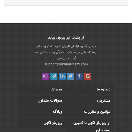
از پشت ابر بیرون بیاید
میدان آزادی، ابتدای اتوبان شهید لشکری، جنب
ایستگاه مترو بیمه، کارخانه نوآوری، ساختمان هم
آوا، اخباررسمی
support@akhbarrasmi.com
درباره ما
مجوزها
مشتریان
سوالات متداول
قوانین و مقررات
وبلاگ
از رپورتاژ آگهی تا کمپین
رپورتاژ آگهی
رسانه ای