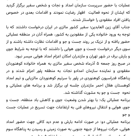
عملیات با حضور سرپرست سازمان امداد و نجات و شخص سفیر برگزار گردید
که ایشان از نحوه فعالیت اظهار رضایت نمودند و اقدامات بعدی در خصوص
یافتن افراد مفقودی را خواستار شدند.
جناب آقای زین العابدین؛ سفیر کشور مالزی در ایران درخواست داشتند که با
توجه به ورود خانواده یکی از مفقودین به کشور، همراه آنان در منطقه عملیاتی
حضور یافته و از نزیک بر روند جست و جو و اقدامات نظارت داشته باشند و از
سوی دیگر درخواست جست و جوی هوایی را داشتند که با توجه به شرایط جوی
و بارش برف در شهر تهران و مازندران امکان اعزام امداد هوایی میسر نبود.
در صبح روز جمعه 5 آذرماه شخص سفیر مالزی به همراه خانواده کوهنوردان
مفقودی و نماینده سازمان امدادو نجات به منطقه پلور اعزام شدند و در
پناهگاه فدراسیون کوهنوردی در پلور با سرتیم کوهنوردان مالزیایی و تیم امداد
کوهستان هلال احمر مازندران جلسه ای برگزار شد و برنامه های عملیاتی و
نحوه جست و جو به مشورت گذاشته شد.
برنامه عملیاتی یک: با بهتر شدن وضعیت جوی و کاهش باد منطقه، جست و
جوی هوایی و انتقال نیروهای فنی به ارتفاعات جهت تسریع در عملیات جست
و جو
برنامه عملیاتی دو: در صورت ادامه بارش و عدم دید کافی جهت حضور امداد
هوایی، حرکت نیروها از جبهه جنوبی به صورت زمینی و رسیدن به پناهگاه سوم