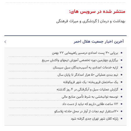
منتشر شده در سرویس های:
بهداشت و درمان
|
گردشگری و میراث فرهنگی
آخرین اخبار جمعیت هلال احمر
برپایی 30 پست امدادی درمسیر راهپیمایی 22 بهمن
برگزاری چهارمین دوره تخصصی آموزش تیمهای واکنش سریع
ارایه خدمات امدادی به آسیب‌دیدگان سیل سیستان
تیم بندی عملیاتی 50 هزار امدادگر تا پایان سال
یک ساختمان فروریخته؛ یک شهر فروکوفته
گزارش عملیات سیل و آبگرفتگی در 4 روز گذشته
توسعه توانبخشی به شرط تأمین منابع مالی
72 ساعت طلایی داریم که نباید از دست داد
20استقرار تیم نجات از آوار در محل حادثه پلاسکو
زلزله کلان شهر تهران جدی گرفته شود