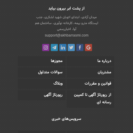
از پشت ابر بیرون بیاید
میدان آزادی، ابتدای اتوبان شهید لشکری، جنب
ایستگاه مترو بیمه، کارخانه نوآوری، ساختمان هم
آوا، اخباررسمی
support@akhbarrasmi.com
درباره ما
مجوزها
مشتریان
سوالات متداول
قوانین و مقررات
وبلاگ
از رپورتاژ آگهی تا کمپین
رپورتاژ آگهی
رسانه ای
سرویس‌های خبری