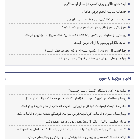
ایده های طلایی برای کسب درآمد از اینستاگرام
خدمات سایت انجام پروژه ماهان
قیمت سرور HP/بررسی و خرید سرور اچ پی
هر زبانی، هر زمانی، هر کجا، هر جور که راحتید!
رونمایی از سایت بلوباکس با هدف خدمات پرداخت سریع با نازلترین قیمت
خرید تلگرام پرمیوم با ارزان ترین قیمت
چرا لامپ ال ای دی از لامپ رشته‌ای و کم مصرف بهتر است؟
چرا پنل های ال ای دی سقفی فروش خوبی دارند؟
اخبار مرتبط با حوزه
علت بوق زدن دستگاه اکسیژن ساز چیست؟
پرستار سالمند در شهرک غرب | افزایش تقاضا برای خدمات مراقبت در منزل
مقایسه قیمت ایمپلنت کره ای و اروپایی؛ قدرت انتخاب از نظر هزینه و کیفیت
بیمارستان بدون دخانیات آذربایجان‌غربی میزبان فرهنگی هفته بدون دخانیات شد
درمان بواسیر با لیزر؛ یکی از روش‌های نوین درمان هموروئید
شرکت پرستاری پارسیان کلین؛ ارتقاء کیفیت زندگی با مراقبتی حرفه‌ای و دلسوزانه
ارائه خدمات تخصصی و زیبایی دندانپزشکی با جدیدترین روش‌های درمان