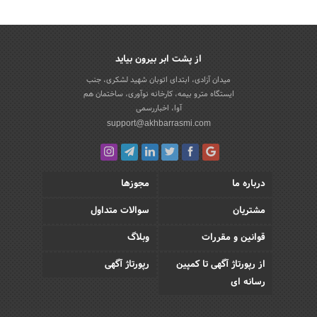
از پشت ابر بیرون بیاید
میدان آزادی، ابتدای اتوبان شهید لشکری، جنب
ایستگاه مترو بیمه، کارخانه نوآوری، ساختمان هم
آوا، اخباررسمی
support@akhbarrasmi.com
درباره ما
مجوزها
مشتریان
سوالات متداول
قوانین و مقررات
وبلاگ
از رپورتاژ آگهی تا کمپین
رپورتاژ آگهی
رسانه ای