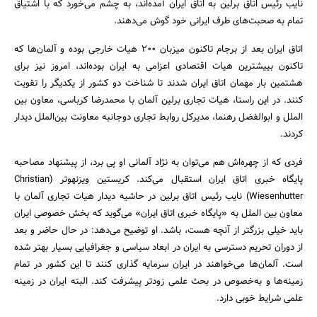
نایب رئیس اتاق برلین به اتاق ایران آمده‌اند، به چشم می‌خورد که با اشتیاق
تمام به صحبت‌های طرف ایرانی خود گوش می‌دهند.
اتاق ایران بعد از برجام تاکنون میزبان 200 هیات خارجی بوده و آلمان‌ها که
تاکنون بییشترین هیات اقتصادی اعزامی به ایران بوده‌اند، امروز نیز برای
هشتمین بار مهمان اتاق ایران شدند تا شناخت دو کشور از یکدیگر را تقویت
کنند. در این راستا، هیات تجاری برلین آلمان با محمدرضا کرباسی، معاون بین
الملل و ابوالفضل رهنما، مدیرکل روابط تجاری دوجانبه معاونت بین‌الملل دیدار
کردند.
فردی که از چهره‌اش هم می‌توان به نژاد آلمانی او پی برد، از پیشنهاد مصاحبه
پایگاه خبری اتاق ایران استقبال می‌کند. کریستین ویزنهوتر (Christian
Wiesenhutter) نایب رئیس اتاق برلین در حاشیه دیدار هیات تجاری آلمان با
معاون بین الملل به «پایگاه خبری اتاق ایران» می‌گوید که بخش خصوصی ایران
جستجو
باید خیلی بزرگتر از آنچه هست، باشد. او توضیح می‌دهد: در حال حاضر و بعد
از دوران تحریم دسترسی به ایران در ابعاد سیاسی و جغرافیایی بسیار بهتر شده
است. آلمان‌ها می‌خواهند در ایران سرمایه گذاری کنند تا این کشور در تمام
زمینه‌ها و به‌خصوص در بحث علمی زودتر پیشرفت کند. البته ایران در زمینه
علمی شرایط خوبی دارد.