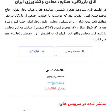
اتاق بازرگانی، صنایع، معادن وکشاورزی ایران
در اواسط قرن سیردهم هجری شمسی، نماینده فعال هیات تجار تهران، جاج
محمدحسن امین الضرب بود که توانست با حمایت جمعی از بازرگانان، نظر
موافق ناصرالدین شاه را برای تشکیل مجلس وکلای تجار ایران جلب کند و شاه
هم در 12 شوال سال 1301 هجری قمری (1262 شمسی) اساسنامه این مجلس
را تایید کرد. مجلس وکلای تجار ایران که به اختصار آن را «مجلس تجارت» هم
می گفتند،
صفحه رسمی
دنبال کنید
اطلاعات تماس
021857*****
in**@iccim.ir
[نمایش اطلاعات]
منتشر شده در سرویس های: