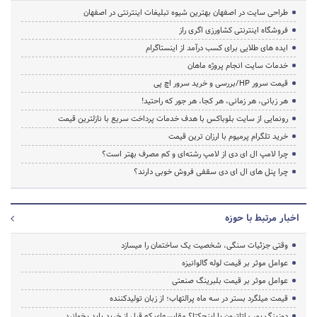
طراحی سایت در اصفهان بهترین شیوه تبلیغات اینترنتی در اصفهان
فروشگاه اینترنتی کشاورزی اگری راز
ایده های طلایی برای کسب درآمد از اینستاگرام
خدمات سایت انجام پروژه ماهان
قیمت سرور HP/بررسی و خرید سرور اچ پی
هر زبانی، هر زمانی، هر کجا، هر جور که راحتید!
رونمایی از سایت بلوباکس با هدف خدمات پرداخت سریع با نازلترین قیمت
خرید تلگرام پرمیوم با ارزان ترین قیمت
چرا لامپ ال ای دی از لامپ رشته‌ای و کم مصرف بهتر است؟
چرا پنل های ال ای دی سقفی فروش خوبی دارند؟
اخبار مرتبط با حوزه
وقتی جزئیات سنگی، شخصیت یک ساختمان را میسازد
عوامل موثر بر قیمت لوله گالوانیزه
عوامل موثر بر قیمت بلبرینگ صنعتی
قیمت میلگرد بستر در سه ماه پرالتهاب؛ از زبان تولیدکننده
دوزینگ پمپ اتاترون یا اینجکتا؟ مقایسه‌ای که قبل از خرید باید بخوانید