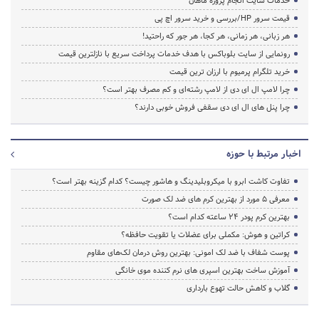
خدمات سایت انجام پروژه ماهان
قیمت سرور HP/بررسی و خرید سرور اچ پی
هر زبانی، هر زمانی، هر کجا، هر جور که راحتید!
رونمایی از سایت بلوباکس با هدف خدمات پرداخت سریع با نازلترین قیمت
خرید تلگرام پرمیوم با ارزان ترین قیمت
چرا لامپ ال ای دی از لامپ رشته‌ای و کم مصرف بهتر است؟
چرا پنل های ال ای دی سقفی فروش خوبی دارند؟
اخبار مرتبط با حوزه
تفاوت کاشت ابرو با میکروبلیدینگ و هاشور چیست؟ کدام گزینه بهتر است؟
معرفی 5 مورد از بهترین کرم های ضد لک صورت
بهترین کرم پودر 24 ساعته کدام است؟
کراتین و هوش: مکملی برای عضلات یا تقویت حافظه؟
پوست شفاف با ضد لک امونی: بهترین روش درمان لک‌های مقاوم
آموزش ساخت بهترین اسپری های نرم‌ کننده موی خانگی
گلاب و کاهش حالت تهوع بارداری