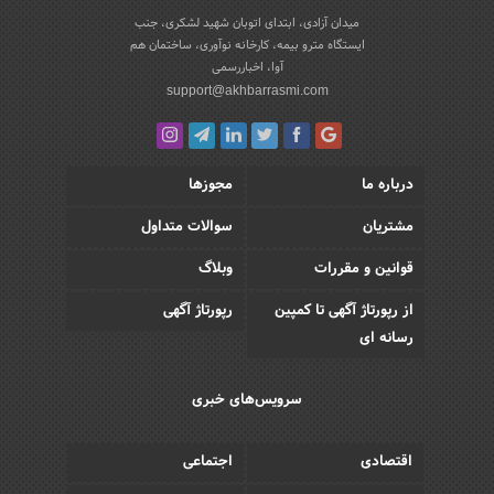
میدان آزادی، ابتدای اتوبان شهید لشکری، جنب
ایستگاه مترو بیمه، کارخانه نوآوری، ساختمان هم
آوا، اخباررسمی
support@akhbarrasmi.com
درباره ما
مجوزها
مشتریان
سوالات متداول
قوانین و مقررات
وبلاگ
از رپورتاژ آگهی تا کمپین
رپورتاژ آگهی
رسانه ای
سرویس‌های خبری
اقتصادی
اجتماعی