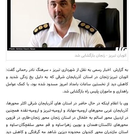
بانک، بیمه و سرمایه
مسکن و ساختمان
اتوبان تبریز - زنجان بازگشایی شد
به گزارش
اخبار رسمی به نقل از شهرداری تبریز
،
سرهنگ نادر رحمانی گفت:
اتوبان تبریز-زنجان در استان آذربایجان شرقی که به دلیل یخ زدگی شدید و
کاهش دید از نخستین ساعات بامداد امروز مسدود شده بود، با کمک عوامل
راهداری و ماموران پلیس راه بازگشایی شد.
وی با اعلام اینکه در حال حاضر در استان های آذربایجان شرقی اکثر محورها،
آذربایجان غربی محورهای ارومیه-مهاباد و ارومیه-تبریز و ارومیه-نقده همچنین
در اردبیل محور اسالم به خلخال در استان زنجان محور زنجان-طارم، در قزوین
محورهای تاکستان-همدان و بویین زهرا-ساوه و قم محور سلفچگان-ساوه و
استان مازندران محور کندوان محدوده دیزین شاهد مه گرفتگی و کاهش دید