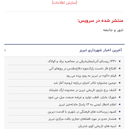
[نمایش اطلاعات]
منتشر شده در سرویس:
شهر و جامعه
آخرین اخبار شهرداری تبریز
1330 روستای آذربایجان‌شرقی در محاصره برف و کولاک
افتتاح فاز نخست پارک‌موزه‌ دفاع‌مقدس در روزهای آتی
فیلم «ائو» در تبریز به روی پرده می رود
دومین جشنواره تئاتر احیای دریاچه ارومیه آغاز شد
کشف برج باروی تاریخی تبریز در محدوده ارگ علیشاه
شهرک مایان، قطب تولید و عرضه صنعت مبل می شود
اعلام اخطار ایمنی به ۱۳ پاساژ حادثه‌خیز تبریز
کمبود زیرساخت های فرهنگی در شهری با قدمت دیرین
هشدار جدی در مورد فضاهای تجاری بافت مرکزی تبریز
ابنیه های تاریخی کوی شتربان