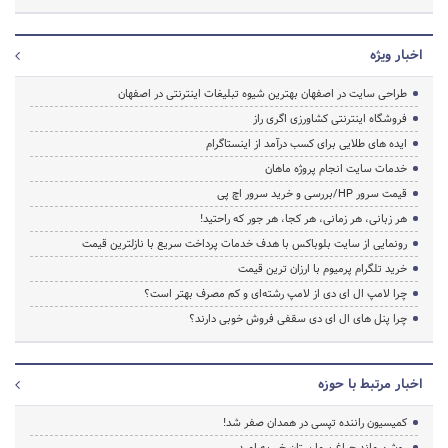
اخبار ویژه
طراحی سایت در اصفهان بهترین شیوه تبلیغات اینترنتی در اصفهان
فروشگاه اینترنتی کشاورزی اگری راز
ایده های طلایی برای کسب درآمد از اینستاگرام
خدمات سایت انجام پروژه ماهان
قیمت سرور HP/بررسی و خرید سرور اچ پی
هر زبانی، هر زمانی، هر کجا، هر جور که راحتید!
رونمایی از سایت بلوباکس با هدف خدمات پرداخت سریع با نازلترین قیمت
خرید تلگرام پرمیوم با ارزان ترین قیمت
چرا لامپ ال ای دی از لامپ رشته‌ای و کم مصرف بهتر است؟
چرا پنل های ال ای دی سقفی فروش خوبی دارند؟
اخبار مرتبط با حوزه
کمیسیون راننده تپسی در همدان صفر شد!
روشن ماند چراغ بیمارستان خیریه امید