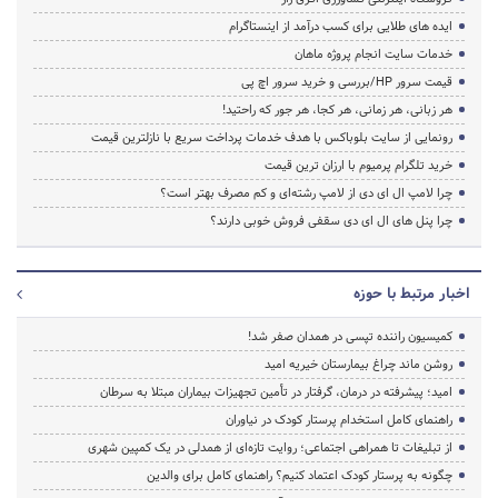
ایده های طلایی برای کسب درآمد از اینستاگرام
خدمات سایت انجام پروژه ماهان
قیمت سرور HP/بررسی و خرید سرور اچ پی
هر زبانی، هر زمانی، هر کجا، هر جور که راحتید!
رونمایی از سایت بلوباکس با هدف خدمات پرداخت سریع با نازلترین قیمت
خرید تلگرام پرمیوم با ارزان ترین قیمت
چرا لامپ ال ای دی از لامپ رشته‌ای و کم مصرف بهتر است؟
چرا پنل های ال ای دی سقفی فروش خوبی دارند؟
اخبار مرتبط با حوزه
کمیسیون راننده تپسی در همدان صفر شد!
روشن ماند چراغ بیمارستان خیریه امید
امید؛ پیشرفته در درمان، گرفتار در تأمین تجهیزات بیماران مبتلا به سرطان
راهنمای کامل استخدام پرستار کودک در نیاوران
از تبلیغات تا همراهی اجتماعی؛ روایت تازه‌ای از همدلی در یک کمپین شهری
چگونه به پرستار کودک اعتماد کنیم؟ راهنمای کامل برای والدین