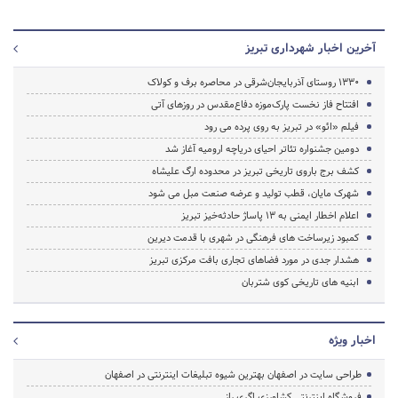
آخرین اخبار شهرداری تبریز
1330 روستای آذربایجان‌شرقی در محاصره برف و کولاک
افتتاح فاز نخست پارک‌موزه‌ دفاع‌مقدس در روزهای آتی
فیلم «ائو» در تبریز به روی پرده می رود
دومین جشنواره تئاتر احیای دریاچه ارومیه آغاز شد
کشف برج باروی تاریخی تبریز در محدوده ارگ علیشاه
شهرک مایان، قطب تولید و عرضه صنعت مبل می شود
اعلام اخطار ایمنی به ۱۳ پاساژ حادثه‌خیز تبریز
کمبود زیرساخت های فرهنگی در شهری با قدمت دیرین
هشدار جدی در مورد فضاهای تجاری بافت مرکزی تبریز
ابنیه های تاریخی کوی شتربان
اخبار ویژه
طراحی سایت در اصفهان بهترین شیوه تبلیغات اینترنتی در اصفهان
فروشگاه اینترنتی کشاورزی اگری راز