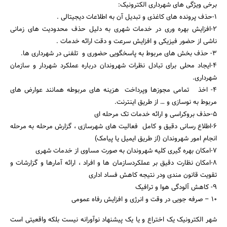
برخی ویژگی های شهرداری الکترونیک:
۱-حذف پرونده های کاغذی و تبدیل آن به اطلاعات دیجیتالی .
۲-افزایش بهره وری در خدمات شهری به دلیل حذف محدودیت های زمانی
ناشی از حضور فیزیکی و افزایش سرعت و دقت ارائه خدمات .
۳- حذف بخش های مربوط به پاسخگویی حضوری و تلفنی در شهرداری ها.
۴-ایجاد محلی برای تبادل نظرات شهروندان درباره عملکرد شهردار و سازمان
شهرداری.
۴- اخذ تمامی مجوزها وپرداخت هزینه های مربوطه همانند عوارض های
مربوط به نوسازی و … از طریق اینترنت.
۵-حذف بروکراسی و ارائه خدمات تک مرحله ای
۶-اطلاع رسانی دقیق و کامل فعالیت های شهرسازی ، گزارش مرحله به مرحله
انجام امور شهروندان (از طریق ایمیل یا پیامک)
۷-امکان بهره گیری کلیه شهروندان به صورت مساوی از خدمات شهری
۸-امکان نظارت دقیق بر عملکردسازمان ها و افراد ، ارائه آمارها و گزارشات و
تقویت قانون مندی ودر نتیجه کاهش فساد اداری
۹- کاهش آلودگی هوا و ترافیک
۱۰ – صرفه جویی در وقت و انرژی و افزایش رفاه عمومی
شهر الکترونیک یک اختراع و یا یک پیشنهاد نوآورانه نیست بلکه واقعیتی است