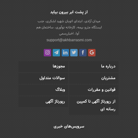
از پشت ابر بیرون بیاید
میدان آزادی، ابتدای اتوبان شهید لشکری، جنب
ایستگاه مترو بیمه، کارخانه نوآوری، ساختمان هم
آوا، اخباررسمی
support@akhbarrasmi.com
درباره ما
مجوزها
مشتریان
سوالات متداول
قوانین و مقررات
وبلاگ
از رپورتاژ آگهی تا کمپین
رپورتاژ آگهی
رسانه ای
سرویس‌های خبری