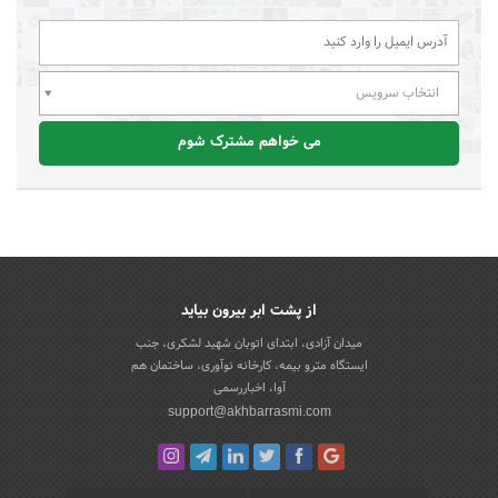
انتخاب سرویس
می خواهم مشترک شوم
از پشت ابر بیرون بیاید
میدان آزادی، ابتدای اتوبان شهید لشکری، جنب
ایستگاه مترو بیمه، کارخانه نوآوری، ساختمان هم
آوا، اخباررسمی
support@akhbarrasmi.com