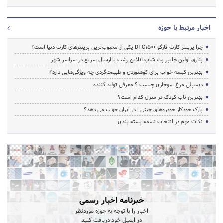
اخبار مرتبط با حوزه
چرا پرینتر کارت فارگو DTC1500 یکی از محبوب‌ترین پرینترهای کارت دنیا است؟
پتاری اولین هایپر پت شاپ آنلاین رشت با ارسال سریع در سراسر شهر
بهترین کیسه خواب برای کوهنوردی و طبیعت‌گردی چه ویژگی‌هایی دارد؟
دیسپلی مرغ سوخاری چیست ؟ معرفی تولید کننده
بهترین تاب کودک در منزل کدام است؟
پارک خودکار خودروهای چینی | در ایران جواب می دهد؟
نکات مهم در انتخاب تسمه بسته بندی
خبرنامه اخبار رسمی
اخبار را با توجه به حوزه موردنظر
در ایمیل خود دریافت کنید