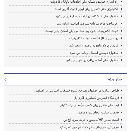
راه اندازی فازسوم شبکه ملی اطلاعات تاپایان کاردولت
تکنولوژی های فضایی برای ایران قدرت آفرین است
ماهواره ملی تا 2.5سال آینده درمدار قرار می گیرد
زیرساخت های سامانه سلامت ایرانیان آماده شد
دولت الکترونیک بدون پرداخت موبایلی امکان پذیر نیست
رونمایی از فاز نخست دولت الکترونیک
قرارداد پروژه ماهواره ناهید 2 امضا شد
ماهواره دوستی امسال پرتاب می شود
ماهواره های آماده پرتاب رونمایی می شود
اخبار ویژه
طراحی سایت در اصفهان بهترین شیوه تبلیغات اینترنتی در اصفهان
فروشگاه اینترنتی کشاورزی اگری راز
ایده های طلایی برای کسب درآمد از اینستاگرام
خدمات سایت انجام پروژه ماهان
قیمت سرور HP/بررسی و خرید سرور اچ پی
هر زبانی، هر زمانی، هر کجا، هر جور که راحتید!