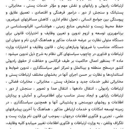
ارتباطات رادیوئی و رایانه‎ای و نقش مهم و مؤثر خدمات پستی ، مخابراتی ،
پست‎بانک و سنجش از دور ، درامور فرهنگی و اقتصادی ، تعمیق علایق و
پیوستگی بین جوامع انسانی ، تحول نظام اداری ، کاهش مسافرتهای غیرضرور،
حفظ محیط زیست و تشخیص منابع زمینی ، هواشناسی، اقیانوس‎شناسی در
برنامه‎ریزی توسعه و لزوم تدوین و تعیین وظایف و اختیارات قانونی برای
دستگاه متولی نظارت بر عرضه خدمات مذکور و هماهنگ کردن نام و عنوان این
دستگاه، متناسب با ضرورتها ونیازهای زمان ، قانون وظایف و اختیارات وزارت
ارتباطات و فناوری در چاچوب سیاستهای کلی نظام به شرح ذیل تدوین می‎شود :
ماده 2- بمنظور اعمال حاکمیت بر طیف فرکانس و حفاظت از حقوق رادیوئی
کشور درسطح منطقه و بین‎الملل و تمرکز امور سیاستگذاری ، تدوین ضوابط و
استانداردها و نظارت بر حسن اجرای آنها در بخشهای مختلف ارتباطات پستی و
مخابراتی نظیر خدمات جدید و متعارف پستی ، مخابراتی ، مخابرات فضائی ،
ارتباطات رادیوئی ، انتقال داده‎ها ، انتقال صدا و تصویر ، سنجش از دور ،
ارتباطات رایانه‎ی و ایجاد بستر مناسب برای اطلاع‎رسانی و آمایش و پردازش
اطلاعات و روشهای دورسنجی و پشتیبانی آنها و همچنین سیاستگذاری ، در
زمینه توسعه امکانات و خدمات ارتباطی مذکور ، هماهنگ با آخرین پیشرفتهای
علمی ، تجربی و فنّاوری اطلاعات درجهان ، بموجب این قانون نام وزارت پست و
تلگراف وتلفن ، به وزارت ارتباطات و فنّاوری اطلاعات تغییر می‎یابدو کلیه وظایف،