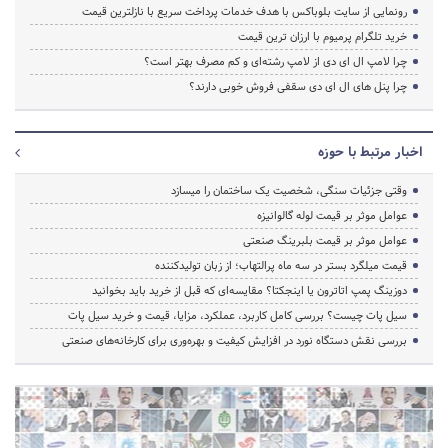
رونمایی از سایت بلوباکس با هدف خدمات پرداخت سریع با نازلترین قیمت
خرید تلگرام پرمیوم با ارزان ترین قیمت
چرا لامپ ال ای دی از لامپ رشته‌ای و کم مصرف بهتر است؟
چرا پنل های ال ای دی سقفی فروش خوبی دارند؟
اخبار مرتبط با حوزه
وقتی جزئیات سنگی، شخصیت یک ساختمان را میسازد
عوامل موثر بر قیمت لوله گالوانیزه
عوامل موثر بر قیمت بلبرینگ صنعتی
قیمت میلگرد بستر در سه ماه پرالتهاب؛ از زبان تولیدکننده
دوزینگ پمپ اتاترون یا اینجکتا؟ مقایسه‌ای که قبل از خرید باید بخوانید
سیل پات چیست؟ بررسی کامل کاربرد، عملکرد، مزایا، قیمت و خرید سیل پات
بررسی نقش دستگاه نورد در افزایش کیفیت و بهره‌وری برای کارخانه‌های صنعتی