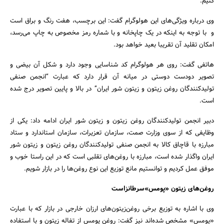
کنیم.
وی درباره ویژگی‌های این هولوگرام گفت: این برچسب، هفت رنگ و براق است
و با توجه به اینکه در یک چاپخانه و با شماره رمز مخصوص به چاپ می‌رسد،
امکان تقلید آن تقریبا بعید خواهد بود.
هاتفی گفت: روی هر هولوگرام کد شناسایی وجود دارد و شکل آن بیضی و
تصویر دودست دوستی در میانه آن قرار دارد که عبارت “انجمن صنفی
تولیدکنندگان روغن زیتون و زیتون شور ایران” در بالا و پایین تصویر درج شده
است.
دبیر انجمن تولیدکنندگان روغن زیتون و زیتون شور ایران ادامه داد: یکی از
وظایفی که از سوی وزارت صمت، سازمان تعزیرات، سازمان استاندارد و ستاد
جستجو
مبارزه با قاچاق کالا به انجمن صنفی تولیدکنندگان روغن زیتون و زیتون شور
ایران واگذار شده است، مبارزه با روغن‌های تقلبی است که در این راستا خوب و
موفق عمل کردیم و توانستیم مانع توزیع این نوع روغن‌ها را در بازار شویم.
روغن‌های زیتون «پومس»سرطانزاست
وی با اشاره به توزیع برخی روغن‌زیتون‌های ارزان خارجی در بازار که با عبارت
«پومس» مشخص شده‌اند نیز گفت: روغن پومس از تفاله زیتون و با استفاده