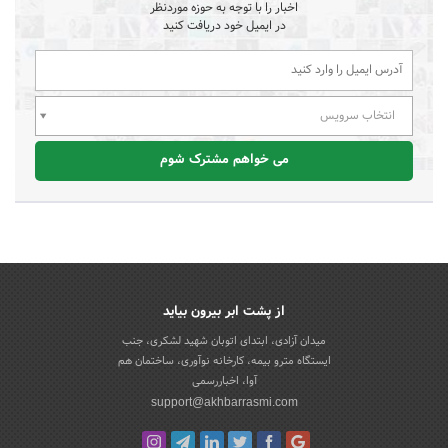
اخبار را با توجه به حوزه موردنظر
در ایمیل خود دریافت کنید
انتخاب سرویس
می خواهم مشترک شوم
از پشت ابر بیرون بیاید
میدان آزادی، ابتدای اتوبان شهید لشکری، جنب
ایستگاه مترو بیمه، کارخانه نوآوری، ساختمان هم
آوا، اخباررسمی
support@akhbarrasmi.com