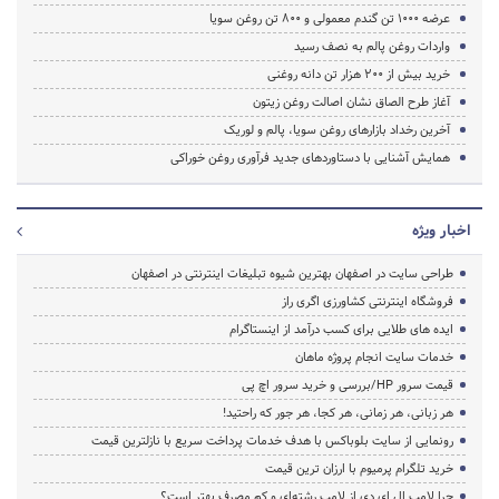
عرضه ۱۰۰۰ تن گندم معمولی و ۸۰۰ تن روغن سویا
واردات روغن پالم به نصف رسید
خرید بیش از ۲۰۰ هزار تن دانه روغنی
آغاز طرح الصاق نشان اصالت روغن زیتون
آخرین رخداد بازارهای روغن سویا، پالم و لوریک
همایش آشنایی با دستاوردهای جدید فرآوری روغن خوراکی
اخبار ویژه
طراحی سایت در اصفهان بهترین شیوه تبلیغات اینترنتی در اصفهان
فروشگاه اینترنتی کشاورزی اگری راز
ایده های طلایی برای کسب درآمد از اینستاگرام
خدمات سایت انجام پروژه ماهان
قیمت سرور HP/بررسی و خرید سرور اچ پی
هر زبانی، هر زمانی، هر کجا، هر جور که راحتید!
رونمایی از سایت بلوباکس با هدف خدمات پرداخت سریع با نازلترین قیمت
خرید تلگرام پرمیوم با ارزان ترین قیمت
چرا لامپ ال ای دی از لامپ رشته‌ای و کم مصرف بهتر است؟