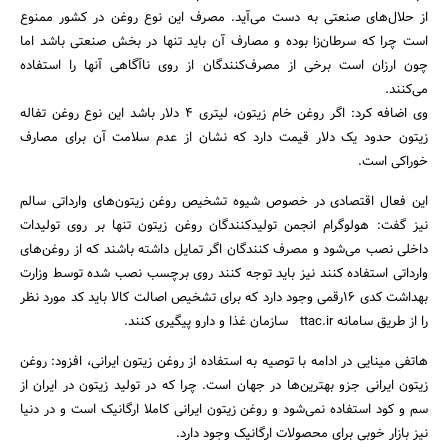
از حلال‌های صنعتی به دست می‌آید. مصرف این نوع روغن در کشور ممنوع
است چرا که سرطان‌زا بوده و مصارف آن باید تنها در بخش صنعتی باشد اما
چون ارزان است برخی از مصرف‌کنندگان از روی ناآگاهی آنها را استفاده
می‌کنند.
وی اضافه کرد: اگر روغن خام زیتون، لیتری 4 دلار باشد این نوع روغن تفاله
زیتون حدود یک دلار قیمت دارد که نشان از عدم سلامت آن برای مصارف
خوراکی است.
این فعال اقتصادی در خصوص شیوه تشخیص روغن زیتون‌های وارداتی سالم
نیز گفت: هولوگرام انجمن تولیدکنندگان روغن زیتون تنها بر روی تولیدات
داخلی نصب می‌شود و مصرف کنندگان اگر تمایل داشته باشند که از روغن‌های
وارداتی استفاده کنند نیز باید توجه کنند روی برچسب نصب شده توسط وزارت
بهداشت کدی 16رقمی وجود دارد که برای تشخیص اصالت کالا باید کد مورد نظر
را از طریق سامانه ttac.ir سازمان غذا و دارو پیگیری کنند.
هاتفی مینایی در ادامه با توصیه به استفاده از روغن زیتون ایرانی، افزود: روغن
زیتون ایرانی جزو بهترین‌ها در جهان است. چرا که در تولید زیتون در ایران از
سم و کود استفاده نمی‌شود و روغن زیتون ایرانی کاملا ارگانیک است و در دنیا
نیز بازار خوبی برای محصولات ارگانیک وجود دارد.