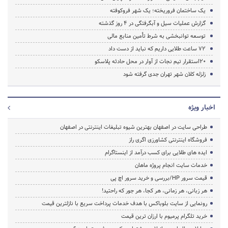
یک ساختمان فروریخته؛ یک شهر فروکوفته
گزارش عملیات سیل و آبگرفتگی در 4 روز گذشته
توسعه توانبخشی به شرط تأمین منابع مالی
72 ساعت طلایی داریم که نباید از دست داد
20استقرار تیم نجات از آوار در محل حادثه پلاسکو
زلزله کلان شهر تهران جدی گرفته شود
اخبار ویژه
طراحی سایت در اصفهان بهترین شیوه تبلیغات اینترنتی در اصفهان
فروشگاه اینترنتی کشاورزی اگری راز
ایده های طلایی برای کسب درآمد از اینستاگرام
خدمات سایت انجام پروژه ماهان
قیمت سرور HP/بررسی و خرید سرور اچ پی
هر زبانی، هر زمانی، هر کجا، هر جور که راحتید!
رونمایی از سایت بلوباکس با هدف خدمات پرداخت سریع با نازلترین قیمت
خرید تلگرام پرمیوم با ارزان ترین قیمت