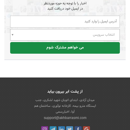
اخبار را با توجه به حوزه موردنظر
در ایمیل خود دریافت کنید
انتخاب سرویس
می خواهم مشترک شوم
از پشت ابر بیرون بیاید
میدان آزادی، ابتدای اتوبان شهید لشکری، جنب
ایستگاه مترو بیمه، کارخانه نوآوری، ساختمان هم
آوا، اخباررسمی
support@akhbarrasmi.com