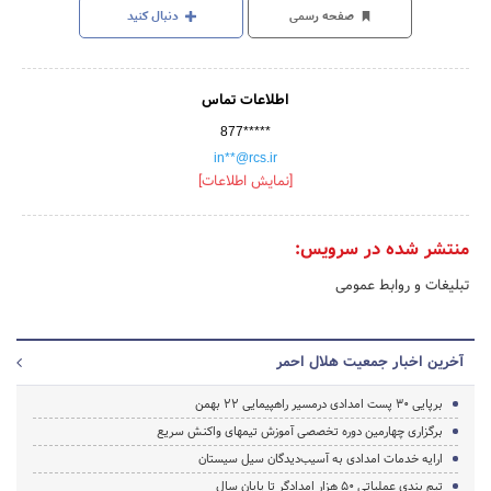
صفحه رسمی
دنبال کنید
اطلاعات تماس
877*****
in**@rcs.ir
[نمایش اطلاعات]
منتشر شده در سرویس:
تبلیغات و روابط عمومی
آخرین اخبار جمعیت هلال احمر
برپایی 30 پست امدادی درمسیر راهپیمایی 22 بهمن
برگزاری چهارمین دوره تخصصی آموزش تیمهای واکنش سریع
ارایه خدمات امدادی به آسیب‌دیدگان سیل سیستان
تیم بندی عملیاتی 50 هزار امدادگر تا پایان سال