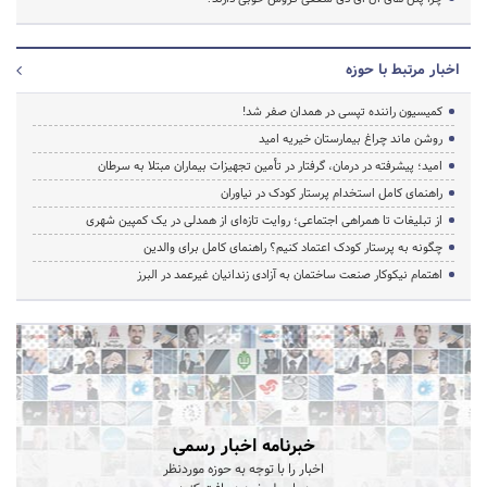
اخبار مرتبط با حوزه
کمیسیون راننده تپسی در همدان صفر شد!
روشن ماند چراغ بیمارستان خیریه امید
امید؛ پیشرفته در درمان، گرفتار در تأمین تجهیزات بیماران مبتلا به سرطان
راهنمای کامل استخدام پرستار کودک در نیاوران
از تبلیغات تا همراهی اجتماعی؛ روایت تازه‌ای از همدلی در یک کمپین شهری
چگونه به پرستار کودک اعتماد کنیم؟ راهنمای کامل برای والدین
اهتمام نیکوکار صنعت ساختمان به آزادی زندانیان غیرعمد در البرز
خبرنامه اخبار رسمی
اخبار را با توجه به حوزه موردنظر