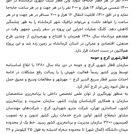
۸۰۰ نفر در هر قطار جابه‌جا شوند ولی قطار سبک شهری کرمانشاه در افق
۱۴۰۰ شمسی می‌تواند ۱۴ هزار و ۲۰۰ نفر را در هر جهت و در هر ساعت جابه‌جا
نماید و در افق ۱۴۱۰، قابلیت انتقال ۱۶ هزار و ۲۰۰ مسافر در هر جهت و در هر
ساعت را خواهد داشت و می‌تواند ترافیک شهر کرمانشاه را به طور چشمگیر
کاهش دهد. کلنگ عملیات اجرایی این پروژه در سفر رئیس جمهور وقت در
هفدهم مرداد‌ماه سال 1390 همزمان با افتتاح و بهره‌‌برداری از چندین طرح
صنعتی، اقتصادی و عمرانی در استان کرمانشاه بر زمین زده شد و این پروژه
هم‌اکنون در دست احداث قرار دارد.
قطارشهری کرج و حومه
سازمان قطار شهری کرج و حومه در دی ماه سال 1380 با ابلاغ اساسنامه
توسط وزیر کشور رسماً فعالیت خویش را با رسالت رفع مشکلات در ادامه
احداث مسیر قطار سریع السیر کرج – مهرشهر و مطالعات وسیع و عمیق حمل
و نقل انبوه ریلی در کرج آغاز کرد.
به منظور بهره‌گیری از توان علمی تخصصی داخلی با برنامه‌ریزی متخصصان
سازمان و همکاری کارشناسان وزارت کشور، سازمان مدیریت و برنامه‌ریزی
کشور، استانداری تهران، شرکت مترو، شهرداری کرج ، شرکت‌های مهندسان
مشاور ذیصلاح کشور اولین شرح خدمات ریلی کشور تدوین و به تصویب
کمیسیون 3200 سازمان مدیریت و برنامه‌ریزی کشور رسید. خط یک از محدوده
میدان دانشگاه (کمال شهر) تا محدوده سه‌راه اندیشه به طول 25 کیلومتر و 26