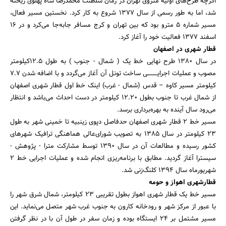
اگرچه طرح‌های اوّلیه متروی تهران در زمان سلطنت محمدرضا شاه پهلوی ریخته
شد، اما به طور رسمی از سال ۱۳۷۷ شروع به کار کرد. نخستین مسیر فعال،
مسیر شماره ۵ مترو بود که بین تهران و کرج مسافر جابه‌جا می‌کرد و در ۱۶
اسفند ۱۳۷۷ فعالیت خود را آغاز کرد.
قطار شهری در اصفهان
در سال ۱۳۸۰ طرح نهایی خط یک ( شمال - جنوب ) به طول 12.5کیلومتر
مصوب و عملیات اجرایــــــــــی ساخت تونل آن آغاز می‌گردد و با اضافه شدن 7.7
کیلومتر مسیر کاوه – قدس (شمال - غرب) اینک خط اول قطار شهری اصفهان
از شمال غرب تا جنوب بطول 12.20 کیلومتر در دست احداث می‌باشد و انتظار
می‌رود سال آینده به بهره‌برداری برسد.
مسیر خط ۲ قطار شهری اصفهان حدفاصل دپوی زینبیه تا خمینی شهر به طول
۲۳ کیلومتر در سال ۱۳۸۵ به تصویب شورای‌عالی هماهنگی ترافیک شهرهای
کشور رسیده و مطالعات آن در سال ۱۳۹۰ توسط مشارکت مترا - پژوهش -
سیسترا آغاز گردید. مطابق با برنامه‌ریزی انجام شده و عملیات اجرایی خط ۲
شهریورماه سال ۱۳۹۴ کلنگ‌زنی شد.
قطارشهری اهواز و حومه
مسیر خط یک قطار شهری اهواز بطول تقریبی 23 کیلومتر، شمال شرق شهر را
با عبور از مرکز شهر و رودخانه کارون به جنوب غرب شهر متصل می‌نماید. این
مسیر مشتمل بر 24 ایستگاه بوده و زمان سفر در طول آن با در نظر گرفتن