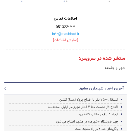
اطلاعات تماس
051322*****
in**@mashhad.ir
[نمایش اطلاعات]
منتشر شده در سرویس:
شهر و جامعه
آخرین اخبار شهرداری مشهد
اشتغال 7500 نفر با افتتاح پروژه آرمیتاژ گلشن
افتتاح فاز نخست خط 2 قطار شهری در اوایل اسفندماه
ایجاد 8 باغ در حاشیه کشف‌رود
چهار فروشگاه «شهرما» در مشهد افتتاح می شود
واگن‌های خط 2 در راه مشهد است