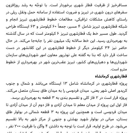
مسافرخیز از ظرفیت قطار شهری برخوردار است. با توجّه به رشد روزافزون
سفرهای درون شهری در تبریز و ضرورت استفاده از سامانه حمل ونقل ریلی در
راستای کاهش مشکلات ترافیکی، مطالعات خطوط قطارشهری تبریز انجام و
شبکه قطارشهری تبریز شامل 4 مسیر، جمعاً 60 کیلومتر و 63 ایستگاه طراحی
گردید. طول مسیر خط یک قطارشهری تبریز 6 کیلومتر است که در سال گذشته
به بهره‌برداری رسید. این خط سالانه یک میلیون نفر را جابه‌جا می‌کند. در حال
حاضر نیز 34 کیلومتر دیگر از خطوط قطارشهری در این کلانشهر در دست
ساخت قرار دارد که بنا به گفته علی نوذرپور معاون امور شهرداری‌های سازمان
شهرداری‌ها و دهیاری‌های کشور، تبریز عقب‌ترین شهر در بهره‌برداری از خطوط
مترو است.
قطارشهری کرمانشاه
پروژه قطارشهری در کرمانشاه شامل ۱3 ایستگاه می‌باشد و شمال و جنوب
کریدور اصلی شهر یعنی، میدان فردوسی را به میدان طاق بستان متصل می‌کند.
پروژه قرار است در 2 فاز کلی و تقسیم بندی به 3 قطعه به بهره‌برداری برسد.
فاز اول این پروژه از میدان معلم تا میدان آزادی و فاز دوم آن از میدان آزادی تا
میدان فردوسی است و همچنین این پروژه به 3 قطعه شمالی در بولوار طاق
بستان، میانی در بولوار شهید بهشتی و جنوبی از مرکز شهر به بالا تقسیم
می‌شود. در طرح اولیه، قرار است با توجه به داشتن ۴ واگن با ظرفیت ۲۰۰ نفر ،