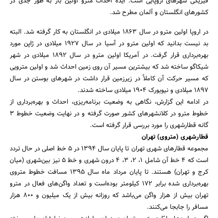
فیزیکی شهرهای اروپایی است. ایده احداث مترو اولین بار به طور جدی در
کشورهای انگلستان و آلمان مطرح شد.
در اروپا اولین مترو در سال ۱۸۶۳ میلادی در انگلستان به کار گرفته شد. البته
بد نیست بدانید که اولین مترو در آسیا در سال ۱۹۲۷ میلادی در ژاپن مورد
بهره‌برداری قرار گرفت. در آمریکا اولین مترو در سال ۱۸۹۲ میلادی در شهر
شیکاگو ساخته شد که بیشترین مسیر آن روی زمین احداث شد و اولین مترویی
که مسیر حرکت آن کاملاً در زیرزمین قرار داشت در شهرهای بوستن در سال
۱۸۹۷ میلادی و نیویورک ۱۹۰۴ میلادی ساخته شدند.
در ادامه این گزارش، نگاهی به وضعیت برنامه‌ریزی، احداث و بهره‌برداری از
خطوط مترو در کلانشهرهای کشور صورت گرفته و در نهایت وضعیت خطوط 3
گانه قطارشهری را مورد بررسی قرار گرفته است.
قطارشهری (متروی) تهران
مجموعه قطارهای شهری تهران تا پایان سال ۱۳۹۴ در 5 خط اصلی در حال تردد
است که 4 خط آن شامل ۱، ۲، ۳، 4 درون شهری و خط 5 نیز بین‌شهری (میان
کرج و تهران) هستند. تا پایان مرداد ماه سال ۱۳۹۵ مسافت خطوط متروی
بهره‌برداری شده برابر ۱۷۲ کیلومتر بوده‌است و تعداد واگن‌های فعال در مترو
تهران بیش از هزار واگن می‌باشد که روزانه بیش از یک میلیون و 800 هزار
مسافر را جابجا می‌کنند.