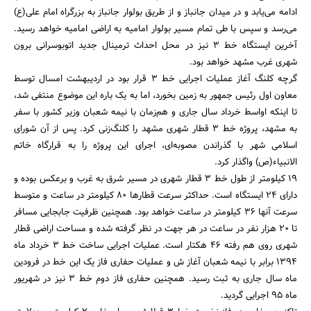
ادامه می‌یابد و در میدان جانباز و از طریق بولوار جانباز به بزرگراه امام علی(ع)
می‌رسد و سپس با طی تمام مسیر بولوار امامیه به اراضی امامیه خواهد رسید.
آخرین ایستگاه خط 3 نیز در محل احداث ترمینال جدید اتوبوسرانی برون
شهری غرب مشهد خواهد بود.
گرچه کلنگ آغاز عملیات اجرایی‌ خط 3 قرار بود در اردیبهشت امسال توسط
معاون اول رئیس جمهور به زمین بخورد، اما به یک باره این موضوع منتفی شد،
تا اینکه اواسط خرداد سال جاری و هم‌زمان با نیمه شعبان وزیر کشور با سفر
به مشهد، پروژه خط 3 قطار شهری مشهد را کلنگ‌زنی کرد. پس از آن شورای
اسلامی شهر با گذراندن مصوبه‌ای، اجرای این پروژه را به قرارگاه خاتم
الانبیاء(ص) واگذار کرد.
۱۹ کیلومتر از طول خط ۳ قطار شهری در مسیر شرق به غرب و برعکس بوده و
دارای ۲4 ایستگاه است. حداکثر سرعت قطارها ۸۰ کیلومتر در ساعت و متوسط
سرعت آنها ۳۶ کیلومتر در ساعت خواهد بود. همچنین ظرفیت جابجایی مسافر
تا 20 هزار نفر در ساعت در هر جهت در نظر گرفته شده و مساحت اراضی قطار
شهری روی هم رفته ۴۶ هکتار است. عملیات اجرایی ساخت خط ۳ خرداد ماه
۱۳۹۴ برابر با نیمه شعبان آغاز ش و عملیات حفاری فاز یک این خط در فرودین
ماه سال جاری به ثبت رسید. همچنین حفاری فاز دوم خط 3 نیز در شهریور
ماه 95 اجرایی گردید.