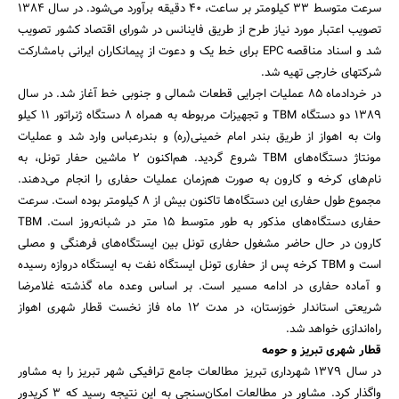
سرعت متوسط 33 کیلومتر بر ساعت، 40 دقیقه برآورد می‌شود. در سال 1384
تصویب اعتبار مورد نیاز طرح از طریق فاینانس در شورای اقتصاد کشور تصویب
شد و اسناد مناقصه EPC برای خط یک و دعوت از پیمانکاران ایرانی بامشارکت
شرکتهای خارجی تهیه شد.
جستجو
در خردادماه 85 عملیات اجرایی قطعات شمالی و جنوبی خط آغاز شد. در سال
1389 دو دستگاه TBM و تجهیزات مربوطه به همراه 8 دستگاه ژنراتور 11 کیلو
وات به اهواز از طریق بندر امام خمینی(ره) و بندرعباس وارد شد و عملیات
مونتاژ دستگاه‌های TBM شروع گردید. هم‌اکنون 2 ماشین حفار تونل، به
نام‌های کرخه و کارون به صورت هم‌زمان عملیات حفاری را انجام می‌دهند.
مجموع طول حفاری این دستگاه‌ها تاکنون بیش از 8 کیلومتر بوده است. سرعت
حفاری دستگاه‌های مذکور به طور متوسط 15 متر در شبانه‌روز است. TBM
کارون در حال حاضر مشغول حفاری تونل بین ایستگاه‌های فرهنگی و مصلی
است و TBM کرخه پس از حفاری تونل ایستگاه نفت به ایستگاه دروازه رسیده
و آماده حفاری در ادامه مسیر است. بر اساس وعده ماه گذشته غلامرضا
شریعتی استاندار خوزستان، در مدت 12 ماه فاز نخست قطار شهری اهواز
راه‌اندازی خواهد شد.
قطار شهری تبریز و حومه
در سال 1379 شهرداری تبریز مطالعات جامع ترافیکی شهر تبریز را به مشاور
واگذار کرد. مشاور در مطالعات امکان‌سنجی به این نتیجه رسید که 3 کریدور