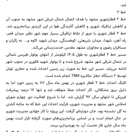
شد.
خط 2
خط 2 قطارشهری مشهد با هدف اتصال شمال شرقی شهر مشهد به جنوب آن
و کاهش ترافیک شهری و کاهش آلایندگی هوا در این کریدور برنامه‌ریزی شد.
خط 2 قطار شهری با عبور از نقاط ترافیکی بسیار مهم شهر نظیر میدان فجر،
راه آهن، شهدا، میدان شریعتی، کوهسنگی، میدان شهید کاوه و... به زائران و
مسافران رضوی و مجاوران مشهد مقدس خدمت‌رسانی می‌کند.
مسیر خط 2 قطارشهری به طول 14.5 کیلومتر از انتهای بولوار طبرسی شمالی
در شمال شرقی شهر مشهد شروع شده و تا بولوار شهید فکوری در جنوب شهر
ادامه می‌یابد. مسیر این خط به صورت زیر زمینی احداث شده و حفاری تونل
توسط 2 دستگاه حفار مکانیزه TBM انجام شده است.
کلنگ احداث خط 2 قطار شهری در بهمن ماه سال 87 به زمین خورد اما به
دلیل بروز مشکلاتی، کار احداث عملا متوقف شد و تنها 17 درصد پیشرفت
فیزیکی تا انتهای سال 92 گزارش شد. اما با شروع فعالیت دور چهارم شورای
اسلامی شهر مشهد و مدیریت شهری، فرآیند احداث این خط که به مثابه کشتی
به گل نشسته بود، جان دوباره‌ای گرفت. این پروژه با کار جهادی مدیریت شهری
در حال انجام است و بر اساس برنامه‌ریزی‌های صورت گرفته قرار است بهمن
ماه سال جاری فاز نخست آن، به بهره‌‎برداری برسد.