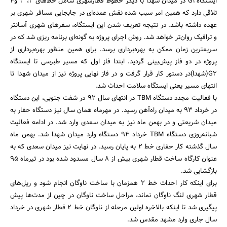
ایستگاهG2 در میدان شهدا با دیگر خطوط قطارشهری شامل خط‌های 2، 3 و4
تلاقی دارد که همین امر سبب شده نقش عمده‌ای در جابجایی مسافر شهری بر
عهده داشته باشد. در نتیجه تعریف شدن این ایستگاه، سفرهای شهری آسانتر
و ترافیک روان‌تر خواهد شد. روش اجرای پروژه به گونه‌ای برنامه ریزی شد که در
سریعترین زمان ممکن به بهره‌برداری برسد. برای همین منظور بهره‌برداری از
پروژه در دو فاز پیش‌بینی گردید. ابتدا فاز اول که مسیر طبرسی تا ایستگاه
G2(شهدا)در دستور کار قرار گرفت و در فاز نهایی پروژه نیز از میدان شهدا تا
انتهای مسیر یعنی ایستگاه سلامت احداث شد.
با فعالیت مجدد دستگاه TBM در انتهای سال 92 در شفت جنوبی، این دستگاه
در خرداد 93 به میدان راه‌آهن رسید. در مهرماه همان سال نیز دستگاه حفار به
میدان شریعتی و در بهمن ماه نیز به میدان سعدی وارد شد. در ادامه فعالیت
شبانه‌روزی دستگاه TBM خرداد 94 دستگاه وارد میدان شهدا شد. بهمن ماه
سال گذشته کار حفاری خط 2 به پایان رسید. در نهایت نیز میدان سعدی که به
عنوان کارگاه ساخت قطار شهری بیش از 8 سال مسدود شده بود در تیرماه 95
بازگشایی شد.
برای اینکه کار احداث خط 2 همزمان با ساخت ناوگان‌ انجام شود و ریل‌های
قطار شهری لنگ ناوگان نماند، مراحل ساخت ناوگان‌ در چین از مدت‌ها پیش
پیگیری شد تا اینکه بالاخره اولین مرحله از ناوگان خط 2 قطار شهری در خرداد
سال جاری وارد مشهد مقدس شد.