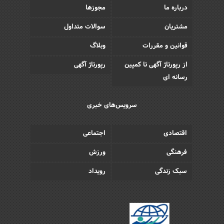
درباره ما
مجوزها
مشتریان
سوالات متداول
قوانین و مقررات
وبلاگ
از رپورتاژ آگهی تا کمپین
رپورتاژ آگهی
رسانه ای
سرویس‌های خبری
اقتصادی
اجتماعی
فرهنگی
ورزش
سبک زندگی
رویداد