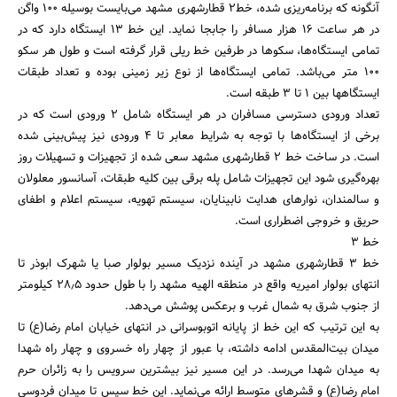
آنگونه که برنامه‌ریزی شده، خط2 قطارشهری مشهد می‌بایست بوسیله 100 واگن
در هر ساعت 16 هزار مسافر را جابجا نماید. این خط 13 ایستگاه دارد که در
تمامی ایستگاه‌ها، سکوها در طرفین خط ریلی قرار گرفته است و طول هر سکو
100 متر می‌باشد. تمامی ایستگاه‌ها از نوع زیر زمینی بوده و تعداد طبقات
ایستگاهها بین 1 تا 3 طبقه است.
تعداد ورودی دسترسی مسافران در هر ایستگاه شامل 2 ورودی است که در
برخی از ایستگاه‌ها با توجه به شرایط معابر تا 4 ورودی نیز پیش‌بینی شده
است. در ساخت خط 2 قطارشهری مشهد سعی شده از تجهیزات و تسهیلات روز
بهره‌گیری شود این تجهیزات شامل پله برقی بین کلیه طبقات، آسانسور معلولان
و سالمندان، نوارهای هدایت نابینایان، سیستم تهویه، سیستم اعلام و اطفای
حریق و خروجی اضطراری است.
خط 3
خط 3 قطارشهری مشهد در آینده نزدیک مسیر بولوار صبا یا شهرک ابوذر تا
انتهای بولوار امیریه واقع در منطقه الهیه مشهد را با طول حدود ۲۸٫۵ کیلومتر
از جنوب شرق به شمال غرب و برعکس پوشش می‌‌دهد.
به این ترتیب که این خط از پایانه اتوبوسرانی در انتهای خیابان امام رضا(ع) تا
میدان بیت‌المقدس ادامه داشته، با عبور از چهار راه خسروی و چهار راه شهدا
به میدان شهدا می‌رسد. در این مسیر نیز بیشترین سرویس را به زائران حرم
امام رضا(ع) و قشرهای متوسط ارائه می‌نماید. این خط سپس تا میدان فردوسی