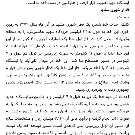
ایستگاه مورد تصویب قرار گرفت و هم‌اکنون در دست احداث است.
قطار شهری مشهد
خط یک
کلنگ احداث خط شماره یک قطار شهری مشهد در آذر ماه سال ۱۳۷۹ به زمین
خورد. این خط به طول ۲۴٫۵ کیلومتر فرودگاه شهید هاشمی‌نژاد را به منطقه
وکیل‌آباد متصل کرد. در فاز اول خط یک عملیات اجرایی 20 کیلومتر از این
مسیر حدفاصل نخریسی به وکیل‌آباد انجام شد. به گونه‌ای که فرآیند احداث
این خط ابتدا به طول 11 کیلومتر به صورت زیرزمینی در تونل کم عمق و 9
کیلومتر در مسیر همسطح بنا شد. این خط در میدان تقی‌آباد یا ایستگاه
شریعتی خط ۲ را قطع می‌کند. فاز اول خط یک قطار شهری پس از طی فراز و
نشیب‌های بسیار و گذشت 8 سال از زمان کلنگ‌زنی آن، بالاخره در سالروز
ولادت امام رضا(ع) در اسفند ماه سال 92 به دست دکتر احمدی‌نژاد رئیس
جمهوری وقت به بهره‌برداری رسید.
احداث فاز دوم خط یک نیز به طول 4٫۵ کیلومتر و با داشتن دو ایستگاه جدید
شامل بوستان ریحانه و فرودگاه برنامه‌ریزی شد و مسیر توسعه خط یک را به
فرودگاه شهید هاشمی‌نژاد وصل کرد. اجرای خط یک قطار شهری مشهد به
صورت LRT انجام گرفت و برآورد مالی آن 2.130 میلیارد ریال و مشخصات سازه
ای مسیر آن تونل زیرزمینی بتنی کم‌عمق است. مسیر توسعه خط یک توسط
ریاست جمهوری دکتر روحانی در بهمن ماه سال گذشته به صورت رسمی افتتاح