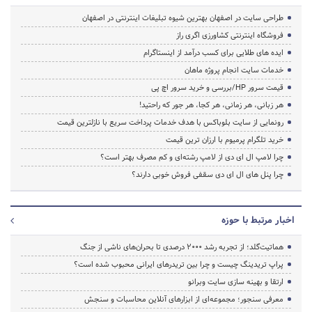
طراحی سایت در اصفهان بهترین شیوه تبلیغات اینترنتی در اصفهان
فروشگاه اینترنتی کشاورزی اگری راز
ایده های طلایی برای کسب درآمد از اینستاگرام
خدمات سایت انجام پروژه ماهان
قیمت سرور HP/بررسی و خرید سرور اچ پی
هر زبانی، هر زمانی، هر کجا، هر جور که راحتید!
رونمایی از سایت بلوباکس با هدف خدمات پرداخت سریع با نازلترین قیمت
خرید تلگرام پرمیوم با ارزان ترین قیمت
چرا لامپ ال ای دی از لامپ رشته‌ای و کم مصرف بهتر است؟
چرا پنل های ال ای دی سقفی فروش خوبی دارند؟
اخبار مرتبط با حوزه
هماتیت‌گلد؛ از تجربه رشد ۲۰۰۰ درصدی تا بحران‌های ناشی از جنگ
پراپ تریدینگ چیست و چرا بین تریدرهای ایرانی محبوب شده است؟
ارتقا و بهینه سازی سایت وبرانو
معرفی سنجور؛ مجموعه‌ای از ابزارهای آنلاین محاسبات و سنجش