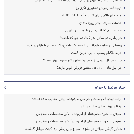
طراحی سایت در اصفهان بهترین شیوه تبلیغات اینترنتی در اصفهان
فروشگاه اینترنتی کشاورزی اگری راز
ایده های طلایی برای کسب درآمد از اینستاگرام
خدمات سایت انجام پروژه ماهان
قیمت سرور HP/بررسی و خرید سرور اچ پی
هر زبانی، هر زمانی، هر کجا، هر جور که راحتید!
رونمایی از سایت بلوباکس با هدف خدمات پرداخت سریع با نازلترین قیمت
خرید تلگرام پرمیوم با ارزان ترین قیمت
چرا لامپ ال ای دی از لامپ رشته‌ای و کم مصرف بهتر است؟
چرا پنل های ال ای دی سقفی فروش خوبی دارند؟
اخبار مرتبط با حوزه
پراپ تریدینگ چیست و چرا بین تریدرهای ایرانی محبوب شده است؟
ارتقا و بهینه سازی سایت وبرانو
معرفی سنجور؛ مجموعه‌ای از ابزارهای آنلاین محاسبات و سنجش
معرفی سنجور؛ مجموعه‌ای از ابزارهای آنلاین محاسبات و سنجش
ردیابی گوشی سرقتی در مشهد | سریع‌ترین روش پیدا کردن موبایل گمشده