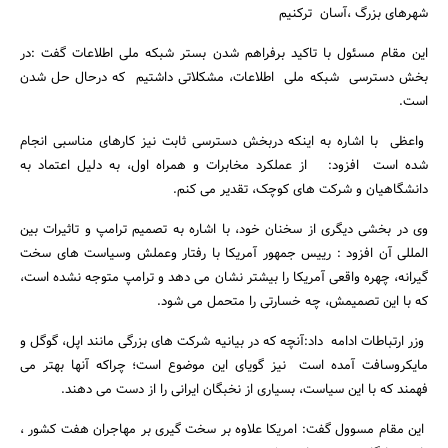
شهرهای بزرگ ،آسان ترکنیم
این مقام مسئول با تاکید برفراهم شدن بستر شبکه ملی اطلاعات گفت :در
بخش دسترسی شبکه ملی اطلاعات، مشکلاتی داشتیم که درحال حل شدن
است.
واعظی با اشاره به اینکه دربخش دسترسی ثابت نیز کارهای مناسبی انجام
شده است افزود: از عملکرد مخابرات و همراه اول، به دلیل اعتماد به
دانشگاهیان و شرکت های کوچک، تقدیر می کنم.
وی در بخشی دیگری از سخنان خود، با اشاره به تصمیم ترامپ و تاثیرات بین
المللی آن افزود : رییس جمهور آمریکا با رفتار وعملش وسیاست های سخت
گیرانه، چهره واقعی آمریکا را بیشتر نشان می دهد و ترامپ متوجه نشده است،
که با این تصمیمش، چه خسارتی را متحمل می شود.
وزر ارتباطات ادامه داد:آنچه که در بیانیه شرکت های بزرگی مانند اپل، گوگل و
مایکروسافت آمده است نیز گویای این موضوع است؛ چراکه آنها بهتر می
فهمند که با این سیاست، بسیاری از نخبگان ایرانی را از دست می دهند.
این مقام مسوول گفت: امریکا علاوه بر سخت گیری بر مهاجران هفت کشور ،