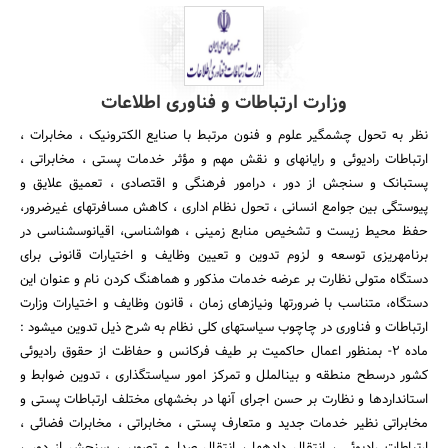
وزارت ارتباطات و فناوری اطلاعات
نظر به تحول چشمگیر علوم و فنون مرتبط با صنایع الکترونیک ، مخابرات ،
ارتباطات رادیوئی و رایانه‎ای و نقش مهم و مؤثر خدمات پستی ، مخابراتی ،
پست‎بانک و سنجش از دور ، درامور فرهنگی و اقتصادی ، تعمیق علایق و
پیوستگی بین جوامع انسانی ، تحول نظام اداری ، کاهش مسافرتهای غیرضرور،
حفظ محیط زیست و تشخیص منابع زمینی ، هواشناسی، اقیانوس‎شناسی در
برنامه‎ریزی توسعه و لزوم تدوین و تعیین وظایف و اختیارات قانونی برای
دستگاه متولی نظارت بر عرضه خدمات مذکور و هماهنگ کردن نام و عنوان این
دستگاه، متناسب با ضرورتها ونیازهای زمان ، قانون وظایف و اختیارات وزارت
ارتباطات و فناوری در چاچوب سیاستهای کلی نظام به شرح ذیل تدوین می‎شود :
ماده 2- بمنظور اعمال حاکمیت بر طیف فرکانس و حفاظت از حقوق رادیوئی
کشور درسطح منطقه و بین‎الملل و تمرکز امور سیاستگذاری ، تدوین ضوابط و
استانداردها و نظارت بر حسن اجرای آنها در بخشهای مختلف ارتباطات پستی و
مخابراتی نظیر خدمات جدید و متعارف پستی ، مخابراتی ، مخابرات فضائی ،
ارتباطات رادیوئی ، انتقال داده‎ها ، انتقال صدا و تصویر ، سنجش از دور ،