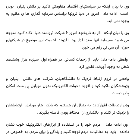
وی با بیان اینکه در سیاستهای اقتصاد مقاومتی تاکید بر دانش بنیان بودن
است ادامه داد : امروز در دنیا ثروتها براساس سرمایه گذاری ها ی عظیم به
وجود نمی آید.
وی با بیان اینکه اگر به تاریخچه امروز 6 شرکت ثروتمند دنیا نگاه کنید متوجه
می شوید ،‌سرمایه آنها مغز افزار بود افزود: اهمیت این موضوع در شرکتهای
حوزه آی سی تی رقم می خورد.
واعظی ادامه داد: باید از زحمات کسانی در همراه اول سیزده هزار وششصد
شغل به وجود آوردند، تقدیر کرد
واعظی بر لزوم ارتباط نزدیک با دانشگاهیان، شرکت های دانش بنیان و
پژوهشگران تاکید کرد و افزود : دولت الکترونیک بدون موبایل پی منت امکان
پذیر نیست
وزیر ارتباطات اظهارکرد:‌ به دنبال آن هستیم که بانک هاو موبایل، ارتباطشان
را نزدیک تر کنند و بانکداری از محتاط بودن فاصله بگیرند .
جستجو
وی ادامه داد: مردم خود را در استفاده از ابزارهای الکترونیک خوب نشان
دادند؛ باید به مطالبات مردم توجه کنیم و زندگی را برای مردم، به خصوص در