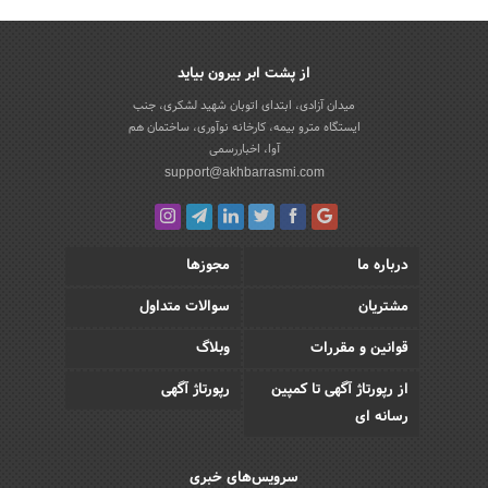
از پشت ابر بیرون بیاید
میدان آزادی، ابتدای اتوبان شهید لشکری، جنب
ایستگاه مترو بیمه، کارخانه نوآوری، ساختمان هم
آوا، اخباررسمی
support@akhbarrasmi.com
درباره ما
مجوزها
مشتریان
سوالات متداول
قوانین و مقررات
وبلاگ
از رپورتاژ آگهی تا کمپین
رپورتاژ آگهی
رسانه ای
سرویس‌های خبری