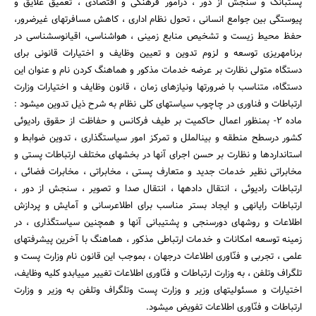
پست‎بانک و سنجش از دور ، درامور فرهنگی و اقتصادی ، تعمیق علایق و
پیوستگی بین جوامع انسانی ، تحول نظام اداری ، کاهش مسافرتهای غیرضرور،
حفظ محیط زیست و تشخیص منابع زمینی ، هواشناسی، اقیانوس‎شناسی در
برنامه‎ریزی توسعه و لزوم تدوین و تعیین وظایف و اختیارات قانونی برای
دستگاه متولی نظارت بر عرضه خدمات مذکور و هماهنگ کردن نام و عنوان این
دستگاه، متناسب با ضرورتها ونیازهای زمان ، قانون وظایف و اختیارات وزارت
ارتباطات و فناوری در چاچوب سیاستهای کلی نظام به شرح ذیل تدوین می‎شود :
ماده 2- بمنظور اعمال حاکمیت بر طیف فرکانس و حفاظت از حقوق رادیوئی
کشور درسطح منطقه و بین‎الملل و تمرکز امور سیاستگذاری ، تدوین ضوابط و
استانداردها و نظارت بر حسن اجرای آنها در بخشهای مختلف ارتباطات پستی و
مخابراتی نظیر خدمات جدید و متعارف پستی ، مخابراتی ، مخابرات فضائی ،
ارتباطات رادیوئی ، انتقال داده‎ها ، انتقال صدا و تصویر ، سنجش از دور ،
ارتباطات رایانه‎ی و ایجاد بستر مناسب برای اطلاع‎رسانی و آمایش و پردازش
اطلاعات و روشهای دورسنجی و پشتیبانی آنها و همچنین سیاستگذاری ، در
زمینه توسعه امکانات و خدمات ارتباطی مذکور ، هماهنگ با آخرین پیشرفتهای
علمی ، تجربی و فنّاوری اطلاعات درجهان ، بموجب این قانون نام وزارت پست و
تلگراف وتلفن ، به وزارت ارتباطات و فنّاوری اطلاعات تغییر می‎یابدو کلیه وظایف،
اختیارات و مسئولیتهای وزیر و وزارت پست وتلگراف وتلفن به وزیر و وزارت
ارتباطات و فنّاوری اطلاعات تفویض می‎شود.