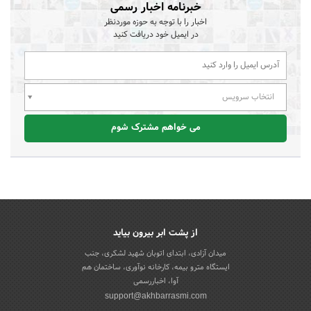
خبرنامه اخبار رسمی
اخبار را با توجه به حوزه موردنظر
در ایمیل خود دریافت کنید
انتخاب سرویس
می خواهم مشترک شوم
از پشت ابر بیرون بیاید
میدان آزادی، ابتدای اتوبان شهید لشکری، جنب
ایستگاه مترو بیمه، کارخانه نوآوری، ساختمان هم
آوا، اخباررسمی
support@akhbarrasmi.com