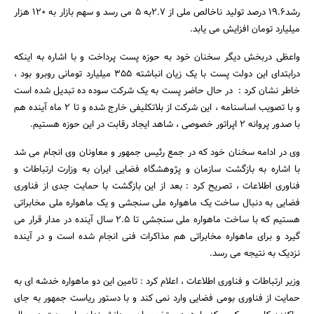
رشد19.6 درصد تولید ناخالص ملی از 2.7به 5 می رسد و سهم بازار به 120 هزار
میلیارد تومان افزایش می یابد.
واعظی دربخش دیگر سخنان خود به حوزه پست پرداخت و با اشاره به اینکه
درابتدای این دولت پست با یک زیان انباشته 355 میلیارد تومانی روبرو بود ،
خاطر نشان کرد : در حال حاضر پست به یک شرکت سوده ده تبدیل شده است
و با تصویب اساسنامه ، این شرکت از بلاتکلیفی خارج شده و تا 2 ماه آینده هم
با صدور پروانه 2 اپراتور خصوصی ، شاهد ایجاد رقابت در این حوزه هستیم.
وی در ادامه سخنان خود که در جمع رئیس جمهور و معاونان وی انجام می شد
با اشاره به بازگشت سازمان و پژوهشگاه فضایی ایران به وزارت ارتباطات و
فناوری اطلاعات ، تصریح کرد : بعد از این بازگشت با حمایت جدی از فناوری
فضایی به دنبال ساخت یک ماهواره ملی سنجشی و یک ماهواره ملی مخابراتی
هستیم که با ساخت ماهواره ملی سنجشی تا 2.5 سال آینده در مدار قرار می
گیرد و برای ماهواره مخابراتی هم مذاکرات فنی انجام شده است و در آینده
نزدیک به نتیجه می رسد.
وزیر ارتباطات و فناوری اطلاعات ، اعلام کرد : تامین این دو ماهواره خدشه ای به
حمایت از فناوری بومی فضایی وارد نمی کند و با دستور ریاست جمهور به جای