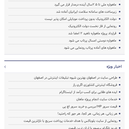
ماهواره ملی تا 2.5سال آینده درمدار قرار می گیرد
زیرساخت های سامانه سلامت ایرانیان آماده شد
دولت الکترونیک بدون پرداخت موبایلی امکان پذیر نیست
رونمایی از فاز نخست دولت الکترونیک
قرارداد پروژه ماهواره ناهید 2 امضا شد
ماهواره دوستی امسال پرتاب می شود
ماهواره های آماده پرتاب رونمایی می شود
اخبار ویژه
طراحی سایت در اصفهان بهترین شیوه تبلیغات اینترنتی در اصفهان
فروشگاه اینترنتی کشاورزی اگری راز
ایده های طلایی برای کسب درآمد از اینستاگرام
خدمات سایت انجام پروژه ماهان
قیمت سرور HP/بررسی و خرید سرور اچ پی
هر زبانی، هر زمانی، هر کجا، هر جور که راحتید!
رونمایی از سایت بلوباکس با هدف خدمات پرداخت سریع با نازلترین قیمت
خرید تلگرام پرمیوم با ارزان ترین قیمت