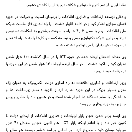
نقاط ایران فراهم کنیم تا بتوانیم شکاف دیجیتالی را کاهش دهیم.
واعظی توسعه ارتباطات و فناوری اطلاعات را برمبنای امنیت و صیانت در حوزه
فضای مجازی اعلام کرد و در ادامه اظهار داشت : با راه اندازی فاز نخست شبکه
ملی اطلاعات مردم با نسل 3 و4 همراه با سرعت بیشتری به امکانات دسترسی
دارند و در این شبکه تکنولوژی بومی و توسعه کسب و کارها را به همراه اشتغال
در حوزه دانش بنیان را می توانیم داشته باشیم.
وی تعداد اشتغال ایجاد شده در حوزه ICT را در سال گذشته 100 هزار شغل
عنوان کرد و تاکید داشت : در سال آینده ایجاد 120 هزار شغل در این حوزه را
در برنامه خود داریم .
وزیر ارتباطات و فناوری اطلاعات به راه اندازی دولت الکترونیک به عنوان یک
تحول بسیار بزرگ در این حوزه اشاره کرد و افزود : تمام زیرساخت ها و
هماهنگی با تمام دستگاه ها انجام شده است و در همین ماه با حضور رییس
جمهور، به بهره برداری می رسد.
جستجو
وی ازسه برابر شدن حجم بازار ارتباطات و فناوری اطلاعات از ابتدای دولت تا
کنون خبر داد و با اعلام اینکه بازار ICT هم اکنون حجمی معادل 40 هزار
میلیارد تومان دارد ، تصریح کرد : بر اساس برنامه ششم توسعه هر سال با