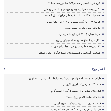
نرخ خرید تضمینی محصولات کشاورزی در سال۹۶
آخرین رخداد جهانی حوزه روغن‌خام و دانه‌های روغنی
مصوبات ۹گانه ستاد تنظیم بازار برای کنترل قیمت‌ها
عرضه ۱۰۰۰ تن گندم معمولی و ۸۰۰ تن روغن سویا
واردات روغن پالم به نصف رسید
خرید بیش از ۲۰۰ هزار تن دانه روغنی
آغاز طرح الصاق نشان اصالت روغن زیتون
آخرین رخداد بازارهای روغن سویا، پالم و لوریک
همایش آشنایی با دستاوردهای جدید فرآوری روغن خوراکی
اخبار ویژه
طراحی سایت در اصفهان بهترین شیوه تبلیغات اینترنتی در اصفهان
فروشگاه اینترنتی کشاورزی اگری راز
ایده های طلایی برای کسب درآمد از اینستاگرام
خدمات سایت انجام پروژه ماهان
قیمت سرور HP/بررسی و خرید سرور اچ پی
هر زبانی، هر زمانی، هر کجا، هر جور که راحتید!