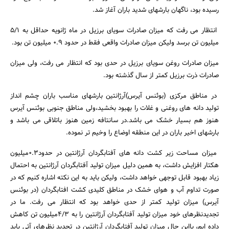
رسیده بود، ناگهان بارشهای شدید باران آغاز شد.
انتظار می رفت که میزان صادرات سویای برزیل در ماه ژانویه حداقل به 5/1
میلیون تن برسد ولیکن میزان صادرات واقعی فقط در حدود 0.9 میلیون تن بود.
میزان صادرات روغن سویای برزیل در حدی بود که انتظار می رفت، ولی میزان
صادرات ذرت برزیل کمتر از سال گذشته بود.
در مناطق مرکزی (بوئنس آیرس)آرژانتین بارشهای مناسب باران چشم انداز
تولید دانه های روغنی و غلات را بهبود بخشید،ولی مناطق جنوبی بوئنس آیرس
هنوز هم بسیار خشک می باشد.در سانتافه زمین هنوز باتلاقی می باشد و
بارشهای اخیر باران در این منطقه اوضاع را وخیم تر نموده.
میزان مساحت زیر کشت دانه های آفتابگردان آرژانتین در حدود0.3میلیون
هکتار افزایش داشت، به همین دلیل میزان تولید آفتابگردان آرژانتین به احتمال
زیاد بهبود قابل توجهی خواهد داشت، ولیکن باید به این نکته اشاره کنیم که در
صورت تداوم آب و هوای خشک در مناطق کلیدی کشت افتابگردان (در بوئنس
آیرس) میزان تولید کمتر از حدی خواهد بود که انتظار می رفت. ما در
تجدیدنظرهای خود میزان تولید آفتابگردان آرژانتین را به 4/3میلیون تن کاهش
داده ایم، بااین حال میزان تولید آفتابگردان آرژانتین در تجدید نظرهای آتی باید