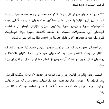
کاهش بیشتری داده شود.
جستجو
*** دیروز قیمتهای فروش آتی در شیکاگو و همچنین در Winnipeg افزایش پیدا
کرد ،دلیل این افزایشها خرید های سنگین صندوقهای سرمایه گذاری بود،
گندم،ذرت، سویا و روغن سویا بیشترین میزان افزایش قیمتها را داشتند،
قیمتهای این محصولات نسبت به هفته گذشته بهبود پیدا کرد،قیمت
کلزایcanola در Winnipeg و کلزای Rape در Euronext نیز افزایش داشت.
این احتمال وجود دارد که میزان تولید سویای برزیل پایین تراز حدی باشد که
انتظار می رفت. اننتظار می رود که میزان خریدهای سویا، کلزای Canola و
روغنهای نباتی چین در هفته آینده پس از اتمام جشنهای سال نو افزایش پیدا
کند.
قیمت روغن پالم در اولین روز از ماه فوریه در حدود 30 تا50 رینگیت افزایش
پیدا کرد(در بازار بورس مالزی). هنوز هم نگرانیهایی وجود دارد که میزان تولید
روغن پالم مالزی در ماه ژانویه احتمالاً کمتر از حدی خواهد بود که انتظار می
رفت.
آمریکا