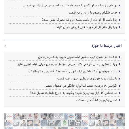
رونمایی از سایت بلوباکس با هدف خدمات پرداخت سریع با نازلترین قیمت
خرید تلگرام پرمیوم با ارزان ترین قیمت
چرا لامپ ال ای دی از لامپ رشته‌ای و کم مصرف بهتر است؟
چرا پنل های ال ای دی سقفی فروش خوبی دارند؟
اخبار مرتبط با حوزه
5 علت باز نشدن درب ماشین لباسشویی کنوود به همراه راه حل
چرا لباسشویی حایر کار نمی کند؟ بررسی عوامل و راه حل خرابی لباسشویی هایر
علت نچرخیدن دیگ ماشین لباسشویی سامسونگ (قدیمی و اتوماتیک)
بازسازی بدنه خودروهای لوکس بدون افت قیمت
افزایش ۱۸ درصدی تعمیرات لوازم خانگی در اصفهان تعمیر
ساختمانی که قرار بود ویران شود؛ چگونه به «برج تایتان» تبدیل شد؟
تعمیر پکیج در شادآباد با ضمانت