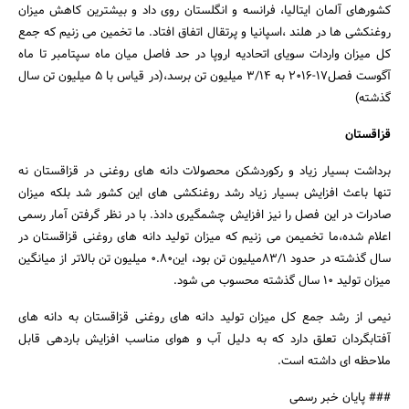
کشورهای آلمان ایتالیا، فرانسه و انگلستان روی داد و بیشترین کاهش میزان
روغنکشی ها در هلند ،اسپانیا و پرتقال اتفاق افتاد. ما تخمین می زنیم که جمع
کل میزان واردات سویای اتحادیه اروپا در حد فاصل میان ماه سپتامبر تا ماه
آگوست فصل17-2016 به 3/14 میلیون تن برسد،(در قیاس با 5 میلیون تن سال
گذشته)
قزاقستان
برداشت بسیار زیاد و رکوردشکن محصولات دانه های روغنی در قزاقستان نه
تنها باعث افزایش بسیار زیاد رشد روغنکشی های این کشور شد بلکه میزان
صادرات در این فصل را نیز افزایش چشمگیری دادذ. با در نظر گرفتن آمار رسمی
اعلام شده،ما تخمیمن می زنیم که میزان تولید دانه های روغنی قزاقستان در
سال گذشته در حدود 83/1میلیون تن بود، این0.80 میلیون تن بالاتر از میانگین
میزان تولید 10 سال گذشته محسوب می شود.
نیمی از رشد جمع کل میزان تولید دانه های روغنی قزاقستان به دانه های
آفتابگردان تعلق دارد که به دلیل آب و هوای مناسب افزایش باردهی قابل
ملاحظه ای داشته است.
### پایان خبر رسمی