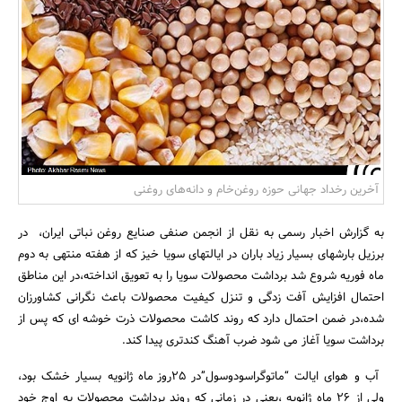
بانک، بیمه و سرمایه
مسکن و ساختمان
آخرین رخداد جهانی حوزه روغن‌خام و دانه‌های روغنی
به گزارش اخبار رسمی به نقل از انجمن صنفی صنایع روغن نباتی ایران، در
برزیل بارشهای بسیار زیاد باران در ایالتهای سویا خیز که از هفته منتهی به دوم
ماه فوریه شروع شد برداشت محصولات سویا را به تعویق انداخته،در این مناطق
احتمال افزایش آفت زدگی و تنزل کیفیت محصولات باعث نگرانی کشاورزان
شده،در ضمن احتمال دارد که روند کاشت محصولات ذرت خوشه ای که پس از
برداشت سویا آغاز می شود ضرب آهنگ کندتری پیدا کند.
آب و هوای ایالت “ماتوگراسودوسول”در 25روز ماه ژانویه بسیار خشک بود،
ولی از 26 ماه ژانویه ،یعنی در زمانی که روند برداشت محصولات به اوج خود