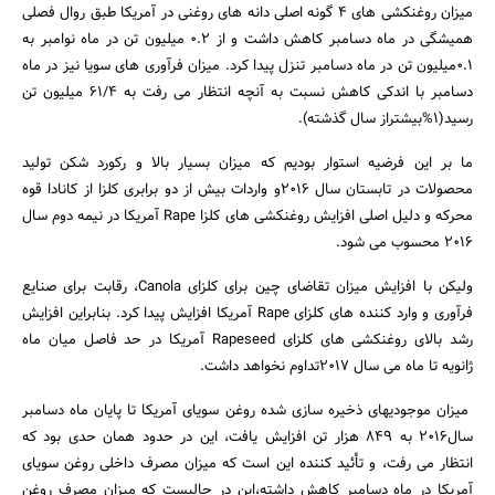
میزان روغنکشی های 4 گونه اصلی دانه های روغنی در آمریکا طبق روال فصلی
همیشگی در ماه دسامبر کاهش داشت و از 0.2 میلیون تن در ماه نوامبر به
0.1میلیون تن در ماه دسامبر تنزل پیدا کرد. میزان فرآوری های سویا نیز در ماه
دسامبر با اندکی کاهش نسبت به آنچه انتظار می رفت به 61/4 میلیون تن
رسید(1%بیشتراز سال گذشته).
ما بر این فرضیه استوار بودیم که میزان بسیار بالا و رکورد شکن تولید
محصولات در تابستان سال 2016و واردات بیش از دو برابری کلزا از کانادا قوه
محرکه و دلیل اصلی افزایش روغنکشی های کلزا Rape آمریکا در نیمه دوم سال
2016 محسوب می شود.
ولیکن با افزایش میزان تقاضای چین برای کلزای Canola، رقابت برای صنایع
فرآوری و وارد کننده های کلزای Rape آمریکا افزایش پیدا کرد. بنابراین افزایش
رشد بالای روغنکشی های کلزای Rapeseed آمریکا در حد فاصل میان ماه
ژانویه تا ماه می سال 2017تداوم نخواهد داشت.
میزان موجودیهای ذخیره سازی شده روغن سویای آمریکا تا پایان ماه دسامبر
سال2016 به 849 هزار تن افزایش یافت، این در حدود همان حدی بود که
انتظار می رفت، و تأئید کننده این است که میزان مصرف داخلی روغن سویای
آمریکا در ماه دسامبر کاهش داشته،این در حالیست که میزان مصرف روغن