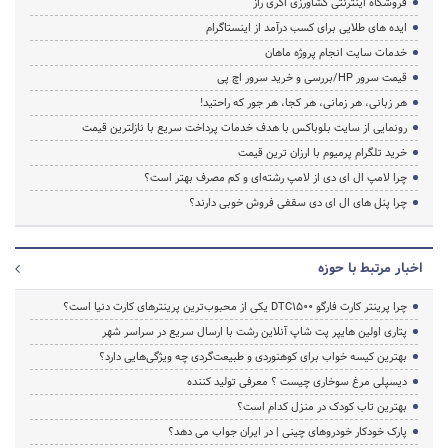
فروشگاه اینترنتی کشاورزی اگری راز
ایده های طلایی برای کسب درآمد از اینستاگرام
خدمات سایت انجام پروژه ماهان
قیمت سرور HP/بررسی و خرید سرور اچ پی
هر زبانی، هر زمانی، هر کجا، هر جور که راحتید!
رونمایی از سایت بلوباکس با هدف خدمات پرداخت سریع با نازلترین قیمت
خرید تلگرام پرمیوم با ارزان ترین قیمت
چرا لامپ ال ای دی از لامپ رشته‌ای و کم مصرف بهتر است؟
چرا پنل های ال ای دی سقفی فروش خوبی دارند؟
اخبار مرتبط با حوزه
چرا پرینتر کارت فارگو DTC1500 یکی از محبوب‌ترین پرینترهای کارت دنیا است؟
پتاری اولین هایپر پت شاپ آنلاین رشت با ارسال سریع در سراسر شهر
بهترین کیسه خواب برای کوهنوردی و طبیعت‌گردی چه ویژگی‌هایی دارد؟
دیسپلی مرغ سوخاری چیست ؟ معرفی تولید کننده
بهترین تاب کودک در منزل کدام است؟
پارک خودکار خودروهای چینی | در ایران جواب می دهد؟