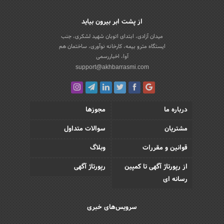
از پشت ابر بیرون بیاید
میدان آزادی، ابتدای اتوبان شهید لشکری، جنب
ایستگاه مترو بیمه، کارخانه نوآوری، ساختمان هم
آوا، اخباررسمی
support@akhbarrasmi.com
درباره ما
مجوزها
مشتریان
سوالات متداول
قوانین و مقررات
وبلاگ
از رپورتاژ آگهی تا کمپین
رپورتاژ آگهی
رسانه ای
سرویس‌های خبری