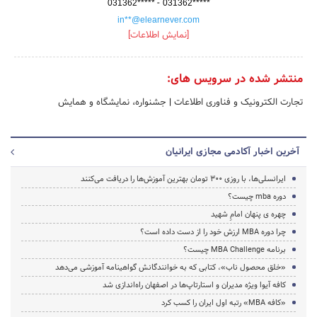
-
031362*****
031362*****
in**@elearnever.com
[نمایش اطلاعات]
منتشر شده در سرویس های:
تجارت الکترونیک و فناوری اطلاعات
|
جشنواره، نمایشگاه و همایش
آخرین اخبار آکادمی مجازی ایرانیان
ایرانسلی‌ها، با روزی 300 تومان بهترین آموزش‌ها را دریافت می‌کنند
دوره mba چیست؟
چهره ی پنهان امامِ شهید
چرا دوره MBA ارزش خود را از دست داده است؟
برنامه MBA Challenge چیست؟
«خلق محصول ناب»، کتابی که به خوانندگانش گواهینامه آموزشی می‌دهد
کافه آیوا ویژه مدیران و استارتاپ‌ها در اصفهان راه‌اندازی شد
«کافه MBA» رتبه اول ایران را کسب کرد