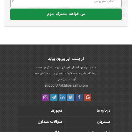
انتخاب سرویس
می خواهم مشترک شوم
از پشت ابر بیرون بیاید
میدان آزادی، ابتدای اتوبان شهید لشکری، جنب
ایستگاه مترو بیمه، کارخانه نوآوری، ساختمان هم
آوا، اخباررسمی
support@akhbarrasmi.com
درباره ما
مجوزها
مشتریان
سوالات متداول