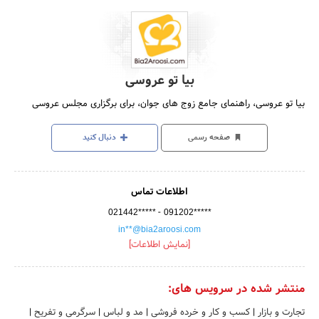
بیا تو عروسی
بیا تو عروسی، راهنمای جامع زوج های جوان، برای برگزاری مجلس عروسی
صفحه رسمی
دنبال کنید
اطلاعات تماس
-
021442*****
091202*****
in**@bia2aroosi.com
[نمایش اطلاعات]
منتشر شده در سرویس های:
تجارت و بازار
|
کسب و کار و خرده فروشی
|
مد و لباس
|
سرگرمی و تفریح
|