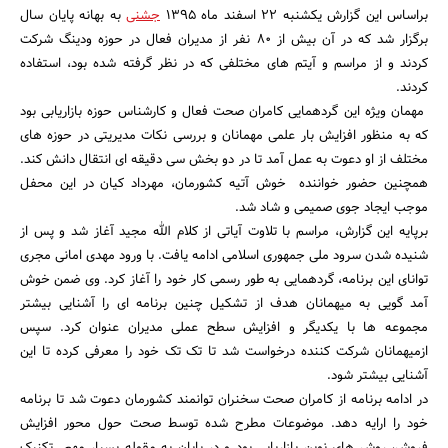
براساس این گزارش یکشنبه ۲۲ اسفند ماه ۱۳۹۵
جشنی
به بهانه پایان سال
برگزار شد که در آن بیش از 80 نفر از مدیران فعال در حوزه ودینگ شرکت
کردند و از مراسم و آیتم های مختلفی که در نظر گرفته شده بود، استفاده
کردند.
مهمان ویژه این گردهمایی کامران صحت فعال و کارشناس حوزه بازاریابی بود
که به منظور افزایش بار علمی مهمانان و بررسی نکات مدیریتی در حوزه های
مختلف از او دعوت به عمل آمد تا در دو بخش سی دقیقه ای انتقال دانش کند.
همچنین حضور خواننده خوش آتیه کشورمان، مهرداد کیان در این محفل
موجب ایجاد جوی صمیمی و شاد شد.
برپایه این گزارش، مراسم با تلاوت آیاتی از کلام الله مجید آغاز شد و پس از
شنیده شدن سرود ملی جمهوری اسلامی ادامه یافت. با ورود مهدی امانی مجری
توانای این برنامه، گردهمایی به طور رسمی کار خود را آغاز کرد. وی ضمن خوش
آمد گویی به میهمانان هدف از تشکیل چنین برنامه ای را آشنایی بیشتر
مجموعه ها با یکدیگر و افزایش سطح عملی مدیران عنوان کرد. سپس
ازمیهمانان شرکت کننده درخواست شد تا تک تک خود را معرفی کرده تا این
آشنایی بیشتر شود.
جستجو
در ادامه برنامه از کامران صحت سخنران توانمند کشورمان دعوت شد تا برنامه
خود را ارایه دهد. موضوعات مطرح شده توسط صحت حول محور افزایش