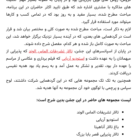
فروش، روش های نوین بازاریابی بود و در پایان به مقوله بسیار مهم تکنیک
های مذاکره با مشتری اشاره شد که طبق تایید اکثر حاضران در این برنامه،
مباحث مطرح شده، بسیار مفید و به روز بود که در تمامی کسب و کارها
میتواند مورد استفاده قرار گیرد.
لازم به ذکر است، مباحث مطرح شده به صورت کلی و مختصر بیان شد و قرار
است در گردهمایی های بعدی، که در آینده بسیار نزدیک برگزار خواهد شد، این
مباحث به صورت کامل باز شده و هر کدام، مفصل شرح داده شوند.
در پایان از اسپانسرهای این جشن،
تالار تشریفات الماس الوند
که پذیرایی از
میهمانان را به عهده داشت و
استودیو آریایی
که فیلم برداری و عکاسی از مراسم
را عهده دار بود، تقدیر و تشکر به عمل آمد و به رسم یاد بود هدیه نفیسی
دریافت کردند.
همچنین به تک تک مجموعه هایی که در این گردهمایی شرکت داشتند، لوح
سپاس و پرچمی با لوگوی خود آن مجموعه به آنها هدیه شد.
لیست مجموعه های حاضر در این جشن بدین شرح است:
تالار تشریفات الماس الوند
استودیو آریایی
باغ تالار آناهیتا
تالار پذیرایی قصر بابا بزرگ