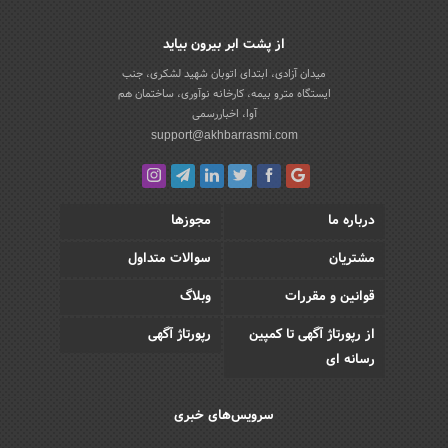
از پشت ابر بیرون بیاید
میدان آزادی، ابتدای اتوبان شهید لشکری، جنب
ایستگاه مترو بیمه، کارخانه نوآوری، ساختمان هم
آوا، اخباررسمی
support@akhbarrasmi.com
درباره ما
مجوزها
مشتریان
سوالات متداول
قوانین و مقررات
وبلاگ
از رپورتاژ آگهی تا کمپین
رپورتاژ آگهی
رسانه ای
سرویس‌های خبری