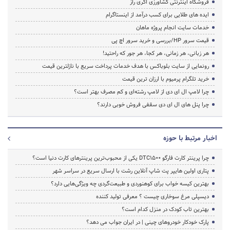
فروشگاه اینترنتی کشاورزی اگری راز
ایده های طلایی برای کسب درآمد از اینستاگرام
خدمات سایت انجام پروژه ماهان
قیمت سرور HP/بررسی و خرید سرور اچ پی
هر زبانی، هر زمانی، هر کجا، هر جور که راحتید!
رونمایی از سایت بلوباکس با هدف خدمات پرداخت سریع با نازلترین قیمت
خرید تلگرام پرمیوم با ارزان ترین قیمت
چرا لامپ ال ای دی از لامپ رشته‌ای و کم مصرف بهتر است؟
چرا پنل های ال ای دی سقفی فروش خوبی دارند؟
اخبار مرتبط با حوزه
چرا پرینتر کارت فارگو DTC1500 یکی از محبوب‌ترین پرینترهای کارت دنیا است؟
پتاری اولین هایپر پت شاپ آنلاین رشت با ارسال سریع در سراسر شهر
بهترین کیسه خواب برای کوهنوردی و طبیعت‌گردی چه ویژگی‌هایی دارد؟
دیسپلی مرغ سوخاری چیست ؟ معرفی تولید کننده
بهترین تاب کودک در منزل کدام است؟
پارک خودکار خودروهای چینی | در ایران جواب می دهد؟