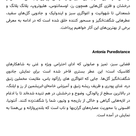
درخشان و فلزی گل‌هایی همچون رز، اوسمانتوس، هلیوتروپ، یلانگ یلانگ و
شمعدانی تا شهوانیت و اغواگری سبز و ایندولیک و جادویی گل‌های سفید،
عطرهایی شگفت‌انگیز و مسحور کننده خلق شده است که در ادامه به معرفی
برخی از بهترین‌های این آثار خواهیم پرداخت.
Antonia Puredistance
فضایی سبز، تمیز و صابونی که ادای احترامی ویژه و غنی به شاهکارهای
جستجو
کلاسیک است؛ این عطر بستری فاخر شده است برای نمایش جادوی
شگفت‌انگیز گل‌ها. جایی که اغواگری های رازآلود یاس، ملایمت مخملین زنبق
دره، غنای پودری و ظریف ریشه زنبق و آمیزشی خامه‌ای-ابریشمین از رز و ایلنگ،
در بالاترین سطح از پالودگی، وضوح و درخشش در هم تنیده شده‌اند تا با ادغام
در لایه‌هایی گیاهی و خاکی از باریجه و وتیور، شما را شگفت‌زده کنند. آنتونیا،
افسونی با محوریت عصاره‌های گران‌بها و ناب است که بلندپروازانه و بی‌همتا به
نمایش در آمده است.