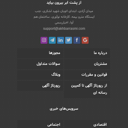
از پشت ابر بیرون بیاید
میدان آزادی، ابتدای اتوبان شهید لشکری، جنب
ایستگاه مترو بیمه، کارخانه نوآوری، ساختمان هم
آوا، اخباررسمی
support@akhbarrasmi.com
درباره ما
مجوزها
مشتریان
سوالات متداول
قوانین و مقررات
وبلاگ
از رپورتاژ آگهی تا کمپین
رپورتاژ آگهی
رسانه ای
سرویس‌های خبری
اقتصادی
اجتماعی