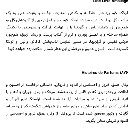
Lilac Love Amouage
لیلاک لاو، پرداختی خلاقانه و نگاهی متفاوت، جذاب و به‌یادماندنی به یک
ترکیب گل بو است. در حقیقت، لیلاک لاو، حجم قابل‌توجهی از آکوردهای گل بو
همچون رز، کاملیا، یاس و گاردنیا را در نهایت ظرافت و هنرمندی با یکدیگر
همراه ساخته و با لمسی پودری و نرم از آفتاب پرست و ریشه زنبق، هم‌چون
فرشی نفیس و گران‌بها، در مسیر نمایش لذت‌بخش کاکائو، وانیل و تونکا
گسترده است. افسون عمیق و درخشان این عطر شما را شگفت‌زده خواهد کرد!
1876 Histoires de Parfums
وقار، عمق، غرور و احساسی از اندوه و تاریکی. داستانی برخاسته از افسون و
لطافت بی‌حدومرزی که در قلبی از رز، بنفشه، میخک و زنبق جریان یافته و با
لایه ظریفی از میوه ها و مرکبات آراسته شده است. آراستگی‌های اغواگر و
لطیفی که در سایه‌های خاکی و دودی حاصل از همراهی شگفت‌انگیز زیره سیاه،
گایاک و وتیور محصور شده است تا بی‌وقفه از وقار، عمق، غرور و احساسی از
اندوه و تاریکی سخن بگوید.