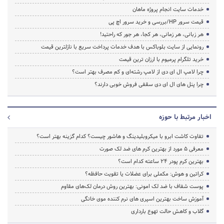
خدمات سایت انجام پروژه ماهان
قیمت سرور HP/بررسی و خرید سرور اچ پی
هر زبانی، هر زمانی، هر کجا، هر جور که راحتید!
رونمایی از سایت بلوباکس با هدف خدمات پرداخت سریع با نازلترین قیمت
خرید تلگرام پرمیوم با ارزان ترین قیمت
چرا لامپ ال ای دی از لامپ رشته‌ای و کم مصرف بهتر است؟
چرا پنل های ال ای دی سقفی فروش خوبی دارند؟
اخبار مرتبط با حوزه
تفاوت کاشت ابرو با میکروبلیدینگ و هاشور چیست؟ کدام گزینه بهتر است؟
معرفی 5 مورد از بهترین کرم های ضد لک صورت
بهترین کرم پودر 24 ساعته کدام است؟
کراتین و هوش: مکملی برای عضلات یا تقویت حافظه؟
پوست شفاف با ضد لک امونی: بهترین روش درمان لک‌های مقاوم
آموزش ساخت بهترین اسپری های نرم‌ کننده موی خانگی
گلاب و کاهش حالت تهوع بارداری