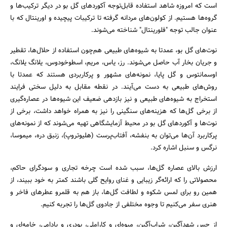
است که امروزه شاهد استفاده قابل‌توجه آکوردهای گل بو در دیگر ترکیب‌ها و
گروه‌ها هستیم. از کولون‌های مردانه گرفته تا ترکیبات پیچیده و اورینتال که با
عنوان جالب توجه "فلورینتال" شناخته می‌شوند.
نوت‌های گل بو، عمدتا به شیوه‌های طبیعی هم‌چون استفاده از حلال‌ها، تقطیر
و جریان بخار آب حاصل می‌شوند. رز، یاس، مریم، اسطوخودوس، یلانگ یلانگ،
اوسمانتوس و گل پایا، نمونه‌های مشهور و پرکاربردی هستند که عمدتا با
روش‌های طبیعی به دست می‌آیند. در نقطه مقابل به دلیل سختی فرایند
استخراج به شیوه‌های طبیعی و نیز بازدهی ضعیف این شیوه‌ها در عصاره‌گیری
از برخی گل‌ها که هزینه‌های سنگینی را نیز به همراه خواهد داشت، برخی از
نوت‌ها و آکوردهای گل بو در محیط آزمایشگاهی تهیه می‌شوند که از نمونه‌های
پرکاربرد آن‌ها می‌توان به بنفشه، آفتاب‌پرست (هلیوتروپ)، زنبق دره، میموسا،
نرگس و سنبل اشاره کرد.
ارزش بالای عصاره گل‌ها، سبب شده است چرخه تجاری و سودگرای حاکم،
محصولاتی را که ارائه‌گر زیبایی و غنای روایح گلی باشند کمتر به خود ببیند، از
همین رو برای لمس شکوه و لطافت گل‌ها، باز هم به قلمرو عطرهای فاخر و
هنری سفر می‌کنیم تا وجوه مختلفی از جادوی گل‌ها را تجربه کنیم.
از حس شهدآگین، شراب‌آگین، میوه‌ای و کاراملی، پودری و بادامی، خامه‌ای و