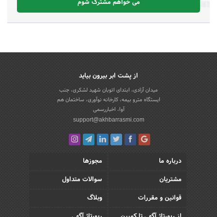
می خواهم مشترک شوم
از پشت ابر بیرون بیاید
میدان آزادی، ابتدای اتوبان شهید لشکری، جنب
ایستگاه مترو بیمه، کارخانه نوآوری، ساختمان هم
آوا، اخباررسمی
support@akhbarrasmi.com
درباره ما
مجوزها
مشتریان
سوالات متداول
قوانین و مقررات
وبلاگ
از رپورتاژ آگهی تا کمپین
رپورتاژ آگهی