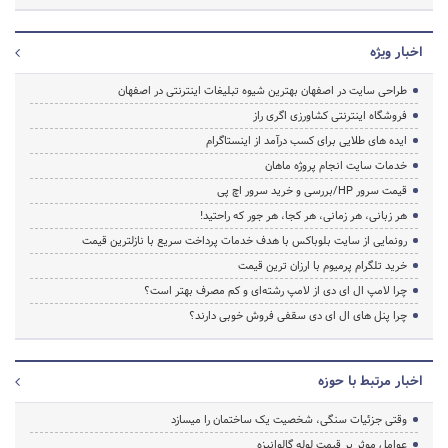
اخبار ویژه
طراحی سایت در اصفهان بهترین شیوه تبلیغات اینترنتی در اصفهان
فروشگاه اینترنتی کشاورزی اگری راز
ایده های طلایی برای کسب درآمد از اینستاگرام
خدمات سایت انجام پروژه ماهان
قیمت سرور HP/بررسی و خرید سرور اچ پی
هر زبانی، هر زمانی، هر کجا، هر جور که راحتید!
رونمایی از سایت بلوباکس با هدف خدمات پرداخت سریع با نازلترین قیمت
خرید تلگرام پرمیوم با ارزان ترین قیمت
چرا لامپ ال ای دی از لامپ رشته‌ای و کم مصرف بهتر است؟
چرا پنل های ال ای دی سقفی فروش خوبی دارند؟
اخبار مرتبط با حوزه
وقتی جزئیات سنگی، شخصیت یک ساختمان را میسازد
عوامل موثر بر قیمت لوله گالوانیزه