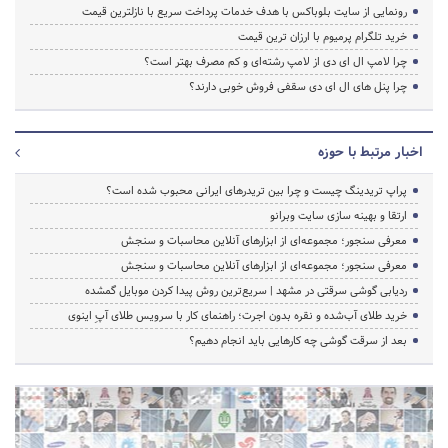
رونمایی از سایت بلوباکس با هدف خدمات پرداخت سریع با نازلترین قیمت
خرید تلگرام پرمیوم با ارزان ترین قیمت
چرا لامپ ال ای دی از لامپ رشته‌ای و کم مصرف بهتر است؟
چرا پنل های ال ای دی سقفی فروش خوبی دارند؟
اخبار مرتبط با حوزه
پراپ تریدینگ چیست و چرا بین تریدرهای ایرانی محبوب شده است؟
ارتقا و بهینه سازی سایت وبرانو
معرفی سنجور؛ مجموعه‌ای از ابزارهای آنلاین محاسبات و سنجش
معرفی سنجور؛ مجموعه‌ای از ابزارهای آنلاین محاسبات و سنجش
ردیابی گوشی سرقتی در مشهد | سریع‌ترین روش پیدا کردن موبایل گمشده
خرید طلای آب‌شده و نقره بدون اجرت؛ راهنمای کار با سرویس طلای آپِ اینوی
بعد از سرقت گوشی چه کارهایی باید انجام دهیم؟