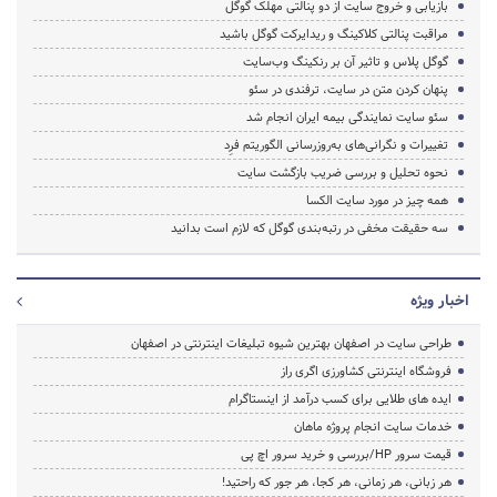
بازیابی و خروج سایت از دو پنالتی مهلک گوگل
مراقبت پنالتی کلاکینگ و ریدایرکت گوگل باشید
گوگل پلاس و تاثیر آن بر رنکینگ وب‌سایت
پنهان کردن متن در سایت، ترفندی در سئو
سئو سایت نمایندگی بیمه ایران انجام شد
تغییرات و نگرانی‌های به‌روزرسانی الگوریتم فرِد
نحوه تحلیل و بررسی ضریب بازگشت سایت
همه چیز در مورد سایت الکسا
سه حقیقت مخفی در رتبه‌بندی گوگل که لازم است بدانید
اخبار ویژه
طراحی سایت در اصفهان بهترین شیوه تبلیغات اینترنتی در اصفهان
فروشگاه اینترنتی کشاورزی اگری راز
ایده های طلایی برای کسب درآمد از اینستاگرام
خدمات سایت انجام پروژه ماهان
قیمت سرور HP/بررسی و خرید سرور اچ پی
هر زبانی، هر زمانی، هر کجا، هر جور که راحتید!