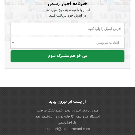
خبرنامه اخبار رسمی
اخبار را با توجه به حوزه موردنظر
در ایمیل خود دریافت کنید
انتخاب سرویس
می خواهم مشترک شوم
از پشت ابر بیرون بیاید
میدان آزادی، ابتدای اتوبان شهید لشکری، جنب
ایستگاه مترو بیمه، کارخانه نوآوری، ساختمان هم
آوا، اخباررسمی
support@akhbarrasmi.com