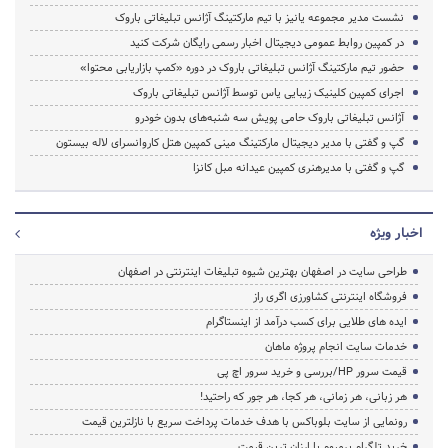
نشست مدیر مجموعه یانیز با تیم مارکتینگ آژانس تبلیغاتی باروک
در کمپین روابط عمومی دیجیتال اخبار رسمی رایگان شرکت کنید
حضور تیم مارکتینگ آژانس تبلیغاتی باروک در دوره «کمپ بازاریابی محتوا»
اجرای کمپین کلینیک زیبایی یاس توسط آژانس تبلیغاتی باروک
آژانس تبلیغاتی باروک حامی پویش سه شنبه‌های بدون خودرو
گپ و گفتی با مدیر دیجیتال مارکتینگ مینی کمپین هتل کاروانسرای لاله بیستون
گپ و گفتی با مدیرهنری کمپین عیدانه مبل کانزا
اخبار ویژه
طراحی سایت در اصفهان بهترین شیوه تبلیغات اینترنتی در اصفهان
فروشگاه اینترنتی کشاورزی اگری راز
ایده های طلایی برای کسب درآمد از اینستاگرام
خدمات سایت انجام پروژه ماهان
قیمت سرور HP/بررسی و خرید سرور اچ پی
هر زبانی، هر زمانی، هر کجا، هر جور که راحتید!
رونمایی از سایت بلوباکس با هدف خدمات پرداخت سریع با نازلترین قیمت
خرید تلگرام پرمیوم با ارزان ترین قیمت