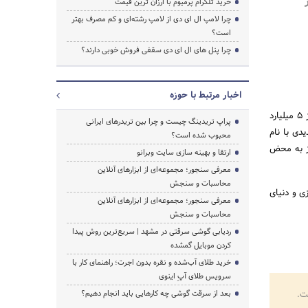
خرید تلگرام پرمیوم با ارزان ترین قیمت
چرا لامپ ال ای دی از لامپ رشته‌ای و کم مصرف بهتر
است؟
چرا پنل های ال ای دی سقفی فروش خوبی دارند؟
اخبار مرتبط با حوزه
مدیر پروژه یوز در مورد سرویس جدید این موتور جستجو گفت: «یوز در حال حاضر علاوه بر جستجو در بیش از ۵ میلیارد
پراپ تریدینگ چیست و چرا بین تریدرهای ایرانی
دی با نام
محبوب شده است؟
وز به محض
ارتقا و بهینه سازی سایت وبرانو
معرفی سنجور؛ مجموعه‌ای از ابزارهای آنلاین
محاسبات و سنجش
ی و دنیای
معرفی سنجور؛ مجموعه‌ای از ابزارهای آنلاین
محاسبات و سنجش
ردیابی گوشی سرقتی در مشهد | سریع‌ترین روش پیدا
کردن موبایل گمشده
خرید طلای آب‌شده و نقره بدون اجرت؛ راهنمای کار با
سرویس طلای آپِ اینوی
ت.
بعد از سرقت گوشی چه کارهایی باید انجام دهیم؟