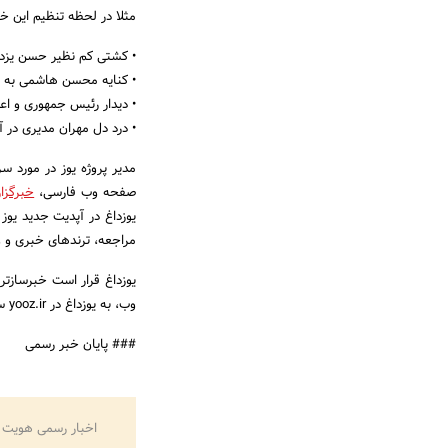
مثلا در لحظه تنظیم این خبر
• کشتی کم نظیر حسن یزدانی 
• کنایه محسن هاشمی به دو
• دیدار رئیس جمهوری و ا
• درد دل مهران مدیری در 
صفحه وب فارسی،
خبرگزا
یوزداغ در آپدیت جدید یوز
مراجعه، ترندهای خبری و و
یوزداغ قرار است خبرسازتر
وب، به یوزداغ در yooz.ir سر بزنید.
### پایان خبر رسمی
اخبار رسمی هویت 