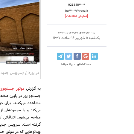
021848*****
bu******@yooz.ir
[نمایش اطلاعات]
کد: 13960604259047456
یک‌شنبه 5 شهریور 96 ساعت 16:07
https://goo.gl/eMFmcc
در یوزداغ (سرویس جدید مو
به گزارش
موتور جستجوی ا
جستجو یوز در پایین صفحه
مشاهده می‌کنند. برای د
می‌کند و با مجموعه‌ای ا
مواجه می‌شود. اتفاقاتی ک
گرفته است. سرویس جدید 
ویدئوهایی که در موتور جس