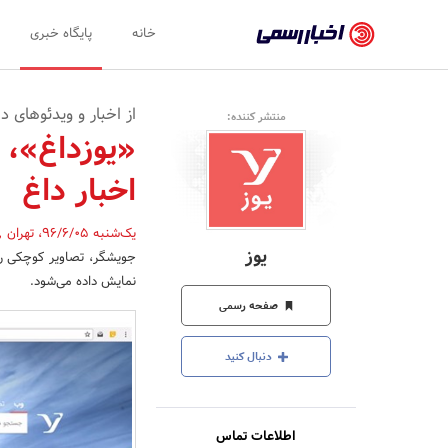
اخبار
خانه
پایگاه خبری
رسمی
-
از اخبار و ویدئوهای دا
منتشر کننده:
اخبار
«یوزداغ»، 
تایید
اخبار داغ
شده
شرکت‌ها،
یک‌شنبه 96/6/05
،
تهران
,
یوز
جویشگر، تصاویر کوچکی را
سازمان‌ها
نمایش داده می‌شود.
و
صفحه رسمی
روابط
دنبال کنید
عمومی‌ها
اطلاعات تماس