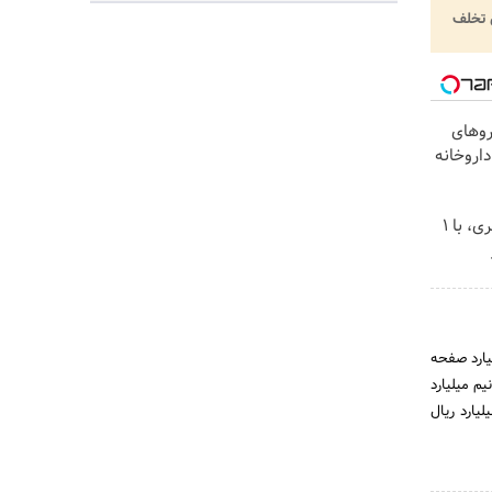
تخلف
روهای
داروخانه
بهترین قیمت داروهای لاغری، با ۱
وز در مرکز داده‌ای با بیش از 200 سرور اختصاصی انجام می‌شود. بیش از ۵ میلیارد صفحه
یم میلیارد
یرد. گراف وب یوز هم‌اکنون مشتمل بر بیش از ۳۰ میلیارد آدرس منحصر به فرد و ۴۰۰ میلیارد ریال