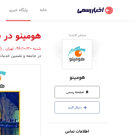
اخبار
خانه
پایگاه خبری
رسمی
-
هومینو در 
منتشر کننده:
اخبار
شنبه 96/10/30
،
تهران
,
(ا
تایید
در جامعه و تضمین خدمات ب
شده
شرکت‌ها،
هومینو
سازمان‌ها
و
صفحه رسمی
روابط
دنبال کنید
عمومی‌ها
اطلاعات تماس