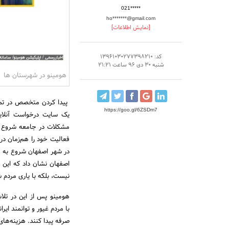
021*****
ho*******@gmail.com
[نمایش اطلاعات]
کد: 13961030277398210
شنبه 30 دی 96 ساعت 21:21
هومینو در شهرستان ها
پیدا کردن متخصص در تم
https://goo.gl/6ZSDm7
یک سایت درخواست آنلای
مشکلات در جامعه شروع به
فعالیت خود را هم‌زمان در 
در شهر اصفهان شروع به ف
اصفهان نشان داد که این 
نیست، بلکه با یاری مردم 
هومینو پس از این در تلا
با مردم غیور و توانمند ا
صرفه پیدا کنند. هزینه‌ه