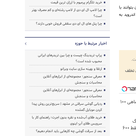
خرید تلگرام پرمیوم با ارزان ترین قیمت
بتوانند با
چرا لامپ ال ای دی از لامپ رشته‌ای و کم مصرف بهتر
ی نسخه‌های ios و اندروید به
است؟
چرا پنل های ال ای دی سقفی فروش خوبی دارند؟
اخبار مرتبط با حوزه
پراپ تریدینگ چیست و چرا بین تریدرهای ایرانی
ت.
محبوب شده است؟
ارتقا و بهینه سازی سایت وبرانو
تخلف
معرفی سنجور؛ مجموعه‌ای از ابزارهای آنلاین
محاسبات و سنجش
معرفی سنجور؛ مجموعه‌ای از ابزارهای آنلاین
محاسبات و سنجش
3000 گیگ اینترنت؛ فقط ماهی 100
ردیابی گوشی سرقتی در مشهد | سریع‌ترین روش پیدا
کردن موبایل گمشده
خرید طلای آب‌شده و نقره بدون اجرت؛ راهنمای کار با
! 3000گیگ
سرویس طلای آپِ اینوی
اینترنت خانگی 180 روزه فقط 600
بعد از سرقت گوشی چه کارهایی باید انجام دهیم؟