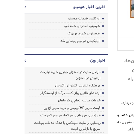
آخرین اخبار هومینو
اورژانس خدمات هومینو
جستجو
هومینو، استارتاپ همه کاره
هومینو در شهرهای بزرگ
اپلیکیشن هومینو رونمایی شد
‌ها،
اخبار ویژه
طراحی سایت در اصفهان بهترین شیوه تبلیغات
اه
اینترنتی در اصفهان
فروشگاه اینترنتی کشاورزی اگری راز
ایده های طلایی برای کسب درآمد از اینستاگرام
خدمات سایت انجام پروژه ماهان
 بردارد.
قیمت سرور HP/بررسی و خرید سرور اچ پی
ترش دهد و
هر زبانی، هر زمانی، هر کجا، هر جور که راحتید!
 مقرون به
رونمایی از سایت بلوباکس با هدف خدمات پرداخت
رند.
سریع با نازلترین قیمت