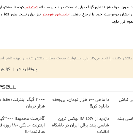
 بدون صرف هزینه‌های گزاف برای تبلیغات در داخل سامانه
ثبت نام
کرده تا مشتریان 
ای ایشان درخواست خود را ارجاع دهند.
اپلیکیشن هومینو
نیز برا
م قرار دارد.
منتشر کننده را تایید می‌کند ولی مسئولیت صحت مطلب منتشر شده بر عهده ناشر اس
پروفایل ناشر
گزارش 
یی نباش |
با ماهی 100 هزار تومان، بی‌وقفه
دانلود کن!!
هزار تومان
شاسی بلند
بازدید از IM LS7 لوکس ترین
⏳فرصت محدود!
شاسی بلند برقی ایران در باشگاه
انقلاب
هزارتومان!!