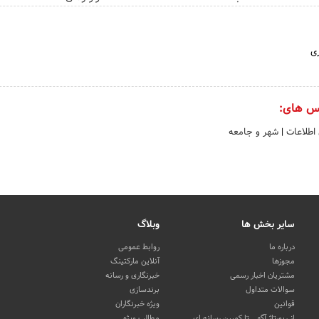
ری
س های:
 اطلاعات
|
شهر و جامعه
سایر بخش ها
وبلاگ
درباره ما
روابط عمومی
مجوزها
آنلاین مارکتینگ
مشتریان اخبار رسمی
خبرنگاری و رسانه
سوالات متداول
برندسازی
قوانین
ویژه خبرنگاران
از رپورتاژ آگهی تا کمپین رسانه ای
مطالب ویژه