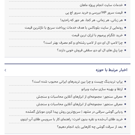
خدمات سایت انجام پروژه ماهان
قیمت سرور HP/بررسی و خرید سرور اچ پی
هر زبانی، هر زمانی، هر کجا، هر جور که راحتید!
رونمایی از سایت بلوباکس با هدف خدمات پرداخت سریع با نازلترین قیمت
خرید تلگرام پرمیوم با ارزان ترین قیمت
چرا لامپ ال ای دی از لامپ رشته‌ای و کم مصرف بهتر است؟
چرا پنل های ال ای دی سقفی فروش خوبی دارند؟
اخبار مرتبط با حوزه
پراپ تریدینگ چیست و چرا بین تریدرهای ایرانی محبوب شده است؟
ارتقا و بهینه سازی سایت وبرانو
معرفی سنجور؛ مجموعه‌ای از ابزارهای آنلاین محاسبات و سنجش
معرفی سنجور؛ مجموعه‌ای از ابزارهای آنلاین محاسبات و سنجش
ردیابی گوشی سرقتی در مشهد | سریع‌ترین روش پیدا کردن موبایل گمشده
خرید طلای آب‌شده و نقره بدون اجرت؛ راهنمای کار با سرویس طلای آپِ اینوی
بعد از سرقت گوشی چه کارهایی باید انجام دهیم؟