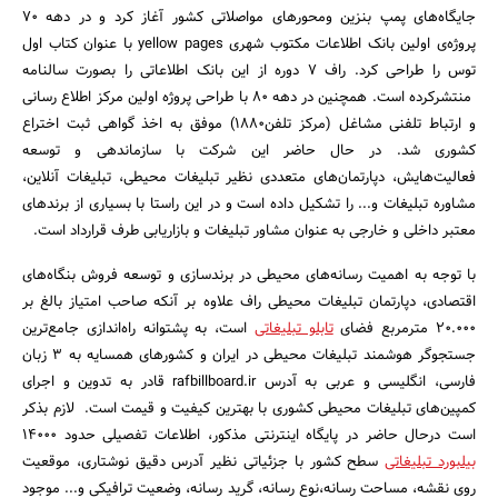
جایگاه‌های پمپ بنزین ومحورهای مواصلاتی کشور آغاز کرد و در دهه 70
پروژه‌ی اولین بانک اطلاعات مکتوب شهری yellow pages با عنوان کتاب اول
توس را طراحی کرد. راف 7 دوره از این بانک اطلاعاتی را بصورت سالنامه
منتشرکرده است. همچنین در دهه 80 با طراحی پروژه اولین مرکز اطلاع رسانی
و ارتباط تلفنی مشاغل (مرکز تلفن1880) موفق به اخذ گواهی ثبت اختراع
کشوری شد. در حال حاضر این شرکت با سازماندهی و توسعه
فعالیت‌هایش، دپارتمان‌های متعددی نظیر تبلیغات محیطی، تبلیغات آنلاین،
مشاوره تبلیغات و... را تشکیل داده است و در این راستا با بسیاری از برندهای
معتبر داخلی و خارجی به عنوان مشاور تبلیغات و بازاریابی طرف قرارداد است.
با توجه به اهمیت رسانه‌های محیطی در برندسازی و توسعه فروش بنگاه‌های
اقتصادی، دپارتمان تبلیغات محیطی راف علاوه بر آنکه صاحب امتیاز بالغ بر
20.000 مترمربع فضای
تابلو تبلیغاتی
است، به پشتوانه راه‌اندازی جامع‌ترین
جستجو
جستجوگر هوشمند تبلیغات محیطی در ایران و کشورهای همسایه به 3 زبان
فارسی، انگلیسی و عربی به آدرس rafbillboard.ir قادر به تدوین و اجرای
کمپین‌های تبلیغات محیطی کشوری با بهترین کیفیت و قیمت است. لازم بذکر
است درحال حاضر در پایگاه اینترنتی مذکور، اطلاعات تفصیلی حدود 14000
بیلبورد تبلیغاتی
سطح کشور با جزئیاتی نظیر آدرس دقیق نوشتاری، موقعیت
روی نقشه، مساحت رسانه،نوع رسانه، گرید رسانه، وضعیت ترافیکی و... موجود