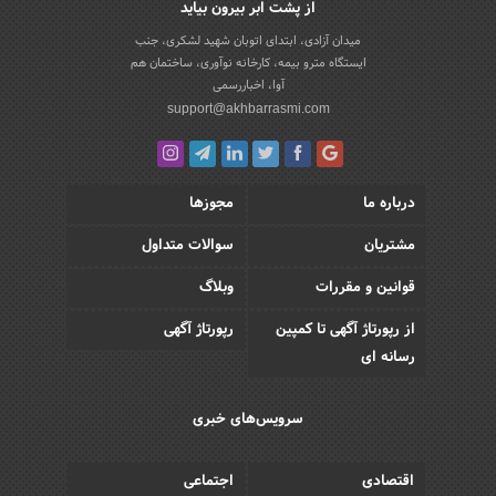
از پشت ابر بیرون بیاید
میدان آزادی، ابتدای اتوبان شهید لشکری، جنب
ایستگاه مترو بیمه، کارخانه نوآوری، ساختمان هم
آوا، اخباررسمی
support@akhbarrasmi.com
درباره ما
مجوزها
مشتریان
سوالات متداول
قوانین و مقررات
وبلاگ
از رپورتاژ آگهی تا کمپین
رپورتاژ آگهی
رسانه ای
سرویس‌های خبری
اقتصادی
اجتماعی