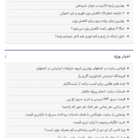
بهترین رژیم لاغری در دوران شیردهی
۷ عارضه خطرناک کاهش وزن فوری و غیر اصولی
بهترین زمان پیاده روی برای کاهش وزن
امگا ۳ چطور باعث کاهش وزن می‌شود؟
دلیل اینکه با رژیم و کم خوری هم لاغر نمیشم چیه؟
اخبار ویژه
طراحی سایت در اصفهان بهترین شیوه تبلیغات اینترنتی در اصفهان
فروشگاه اینترنتی کشاورزی اگری راز
ایده های طلایی برای کسب درآمد از اینستاگرام
خدمات سایت انجام پروژه ماهان
قیمت سرور HP/بررسی و خرید سرور اچ پی
هر زبانی، هر زمانی، هر کجا، هر جور که راحتید!
رونمایی از سایت بلوباکس با هدف خدمات پرداخت سریع با نازلترین قیمت
خرید تلگرام پرمیوم با ارزان ترین قیمت
چرا لامپ ال ای دی از لامپ رشته‌ای و کم مصرف بهتر است؟
چرا پنل های ال ای دی سقفی فروش خوبی دارند؟