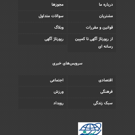
درباره ما
مجوزها
مشتریان
سوالات متداول
قوانین و مقررات
وبلاگ
از رپورتاژ آگهی تا کمپین
رپورتاژ آگهی
رسانه ای
سرویس‌های خبری
اقتصادی
اجتماعی
فرهنگی
ورزش
سبک زندگی
رویداد