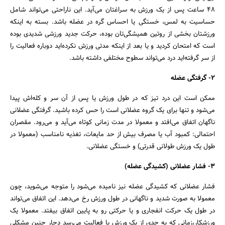
۴۸ ساعت پس از یک ورزش به سراغتان می‌آید. این ناراحتی می‌تواند شامل
حساسیت به لمس، خستگی یا احساس گره در عضله باشد. بسته به اینکه
ورزشتان بخشی از روتین همیشگی‌‌تان بوده، حرکت جدید ورزشی شدیدی بوده
است که امتحان کردید و یا بعد از اینکه مدتی ورزش نکرده‌اید دوباره فعالیت را
از سر گرفته‌اید درد می‌تواند سطوح مختلفی داشته باشد.
۲- گرفتگی عضله
ممکن است این درد تیز که در طول ورزش یا پس از آن سر و کله‌اش پیدا
می‌شود و تنها برای یک گروه عضلانی است را حس کرده باشید. گرفتگی عضلانی
ناگهان اتفاق می‌افتد و معمولا در مدت زمانی کوتاه می‌آید و می‌رود. مقصران
احتمالی: کمبود آب یا مصرف بیش از حد مایعات، تغذیه نامناسب (معمولا در
طول یک ورزش طولانی قدرتی) و خستگی عضلانی.
۳- فشار عضلانی (کشیدگی عضله)
جستجو
فشار عضلانی که کشیدگی عضله نیز نامیده می‌شود را متوجه می‌شوید، چون
معمولا به صورت شدید و ناگهانی در طول ورزش رخ می‌دهد. این اتفاق می‌تواند
در طول یک حرکت انفجاری و یا حرکتی رو به پایین اتفاق بیفتد. معمولا یک
ورزشکار،زمانی که به حدی از یک ورزش یا فعالیت می‌رسد دچار چنین مشکلی