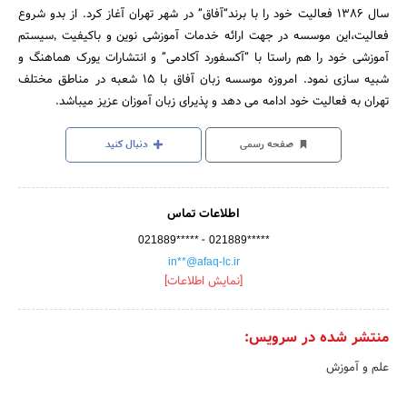
سال 1386 فعالیت خود را با برند“آفاق” در شهر تهران آغاز کرد. از بدو شروع
فعالیت،این موسسه در جهت ارائه خدمات آموزشی نوین و باکیفیت ٬سیستم
آموزشی خود را هم راستا با “آکسفورد آکادمی” و انتشارات یورک هماهنگ و
شبیه سازی نمود. امروزه موسسه زبان آفاق با 15 شعبه در مناطق مختلف
تهران به فعالیت خود ادامه می دهد و پذیرای زبان آموزان عزیز میباشد.
صفحه رسمی
دنبال کنید
اطلاعات تماس
-
021889*****
021889*****
in**@afaq-lc.ir
[نمایش اطلاعات]
منتشر شده در سرویس:
علم و آموزش