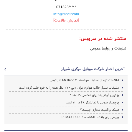
071323*****
in**@mpcir.com
[نمایش اطلاعات]
منتشر شده در سرویس:
تبلیغات و روابط عمومی
آخرین اخبار شرکت موبایل مرکزی شیراز
اطلاعات تازه از دستبند هوشمند Mi Band 3 شیائومی
تبلیغات بسیار جالب هواوی برای «پی 20» نظر همه را به خود جلب کرده است
بهترین گوشی‌ها برای عکاسی کدامند؟
پرچمدار سونی با نمایشگر 4k در راه است
عینک واقعیت مجازی چیست؟
بررسی پاور بانک REMAX PURE 10000MAH