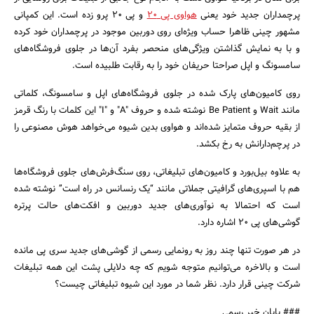
پرچمداران جدید خود یعنی
هواوی پی 20
و پی 20 پرو زده است. این کمپانی
مشهور چینی ظاهرا حساب ویژه‌ای روی دوربین موجود در پرچمداران خود کرده
و با به نمایش گذاشتن ویژگی‌های منحصر بفرد آن‌ها در جلوی فروشگاه‌های
سامسونگ و اپل صراحتا حریفان خود را به رقابت طلبیده است.
روی کامیون‌های پارک شده در جلوی فروشگاه‌های اپل و سامسونگ، کلماتی
جستجو
مانند Wait و Be Patient نوشته شده و حروف "A" و "I" این کلمات با رنگ قرمز
از بقیه حروف متمایز شده‌اند و هواوی بدین شیوه می‌خواهد هوش مصنوعی را
در پرچم‌دارانش به رخ بکشد.
به علاوه بیل‌بورد و کامیون‌های تبلیغاتی، روی سنگ‌فرش‌های جلوی فروشگاه‌ها
هم با اسپری‌های گرافیتی جملاتی مانند “یک رنسانس در راه است” نوشته شده
است که احتمالا به نوآوری‌های جدید دوربین و افکت‌های حالت پرتره
گوشی‌های پی 20 اشاره دارد.
در هر صورت تنها چند روز به رونمایی رسمی از گوشی‌های جدید سری پی مانده
است و بالاخره می‌توانیم متوجه شویم که چه دلایلی پشت این همه تبلیغات
شرکت چینی قرار دارد. نظر شما در مورد این شیوه تبلیغاتی چیست؟
### پایان خبر رسمی