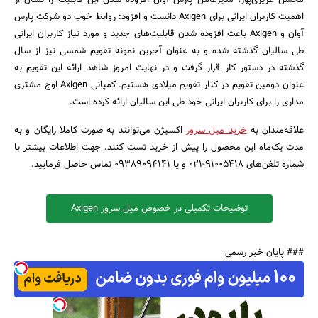
محسن عزیزی‌پور، مدیرعامل پارس آوان افزوده شدن این قابلیت را نشان از
اهمیت کاربران ایرانی برای Axigen دانست و افزود: روابط خوب دو شرکت پارس
آوان و Axigen باعث افزوده شدن قابلیت‌های جدید و مورد نیاز کاربران ایرانی
طی سالیان گذشته شده و به عنوان آخرین نمونه تقویم شمسی نیز از سال
گذشته در دستور کار قرار گرفت و در نهایت امروز شاهد ارائه این تقویم به
عنوان دومین تقویم در کنار تقویم میلادی هستیم. کمپانی Axigen اوج مشتری
مداری را برای کاربران ایرانی خود طی این سالیان ارائه کرده است.
علاقه‌مندان به
خرید میل سرور
اکسیژن می‌توانند به صورت کاملا رایگان و به
مدت یک‌ماه این محصول را پیش از خرید تست کنند. جهت اطلاعات بیشتر با
شماره تلفن‌های 91005418-021 و یا 09389094141 تماس حاصل فرمایید.
توضیحات تکمیلی در خصوص میل سرور Axigen
### پایان خبر رسمی