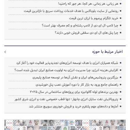
هر زبانی، هر زمانی، هر کجا، هر جور که راحتید!
رونمایی از سایت بلوباکس با هدف خدمات پرداخت سریع با نازلترین قیمت
خرید تلگرام پرمیوم با ارزان ترین قیمت
چرا لامپ ال ای دی از لامپ رشته‌ای و کم مصرف بهتر است؟
چرا پنل های ال ای دی سقفی فروش خوبی دارند؟
اخبار مرتبط با حوزه
شبکه همیاران انرژی با هدف توسعه انرژی‌های تجدیدپذیر فعالیت خود را آغاز کرد
افزایش هزینه انرژی: چرا مدیریت انرژی به اولویت صنایع ایران تبدیل شده است؟
بزرگترین پتروشیمی‌های ایران و نقش آن‌ها در توسعه صنایع پلیمری
راهنمای جامع ورود به بازار کار با دوره آموزش نصب پنل خورشیدی
بهترین برندهای لوله گالوانیزه برای پروژه‌های ساختمانی در سال ۲۰۲۵
پتروپالایش نفت سایان انرژی چابهار؛ تنها قطب خصوصی نفت و انرژی شرق کشور
آمارها و داده‌های مهم پلتفرم خرید و فروش خودروی سوییچ منتشر شد