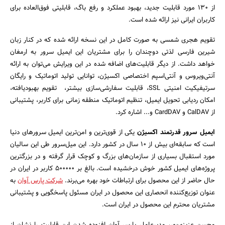
از 130 مورد قابلیت جدید، بهبود عملکرد و رفع باگ، قابلیتی فوق‌العاده برای
کاربران ایرانی نیز ارائه شده است.
تقویم هجری شمسی به صورت کامل در این نسخه ارائه شده که در کنار زبان
شیرین فارسی لذتی دوچندان را برای مشتریان این ایمیل سرور به ارمغان
خواهد داشت. از دیگر قابلیت‌های اضافه شده در این ویرایش می‌توان به ارائه
آنتی‌ویروس و آنتی‌اسپم اختصاصی اکسیژن، توانایی تولید اتوماتیک و رایگان
سرتیفیکیت امنیتی SSL، قابلیت سفارشی‌سازی بیشتر، تقویم بهبود‌یافته،
امکان ردیابی تحویل ایمیل، تنظیم اتوماتیک منطقه زمانی برای کاربر، پشتیبانی
جستجو
از CalDAV و CardDAV و... اشاره کرد.
ایمیل سرور قدرتمند اکسیژن
یکی از قوی‌ترین و امن‌ترین ایمیل سرورهای دنیا
است که سابقه‌ای بیش از 10 سال در کشور دارد. این میل‌سرور طی این سالیان
مورد استقبال بسیاری از سازمان‌های بزرگ و کوچک قرار گرفته و در بزرگترین
پروژه‌های ایمیل کشور خوش درخشیده است. بالغ بر 500000 کاربر در ایران در
حال حاضر از این محصول برای ارتباطات خود بهره می‌برند.
شرکت پارس آوان
به
عنوان توزیع‌کننده انحصاری این محصول در ایران مسئول پاسخگویی و پشتیبانی
مشتریان محترم این محصول در ایران است.