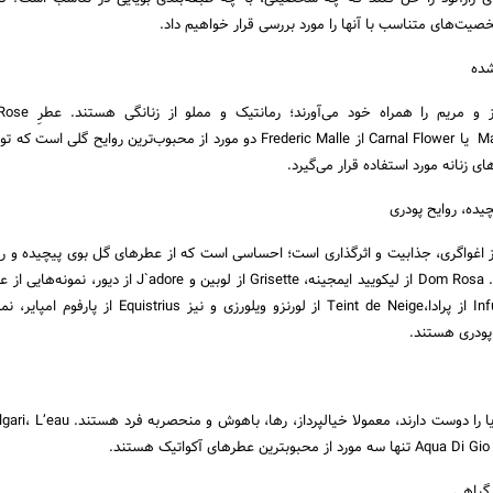
یت­‌های متناسب با آن­ها را مورد بررسی قرار خواهیم داد.
شده
Maison ،Francis Kurkdjian یا Carnal Flower از Frederic Malle دو مورد از محبوب‌­ترین روایح گ
 زنانه مورد استفاده قرار می­‌گیرد.
ده، روایح پودری
 از اغواگری، جذابیت و اثرگذاری است؛ احساسی است که از عطرهای گل بوی پیچیده و رو
به ذهن متبادر خواهد شد. Dom Rosa از لیکویید ایمجینه، Grisette از لوبین و adore
بوی چندلایه و Infusion Iris از پرادا،Teint de Neige از لورنزو ویلورزی و نیز us
پودری هستند.
افرادی که رایحه شاداب دریا را دوست دارند، معمولا خیال­پرداز،
گیاهی