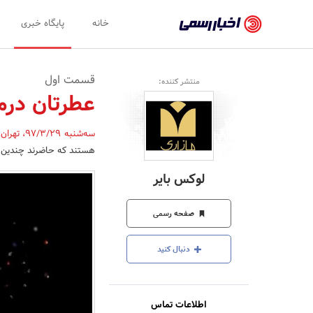
اخبار
خانه
پایگاه خبری
رسمی
-
قسمت اول
منتشر کننده:
اخبار
عطرتان درمو
تایید
سه‌شنبه 97/3/29
،
تهران
شده
هستند که حاضرند چندین سوا
شرکت‌ها،
لوکس بایر
سازمان‌ها
و
صفحه رسمی
روابط
دنبال کنید
عمومی‌ها
اطلاعات تماس