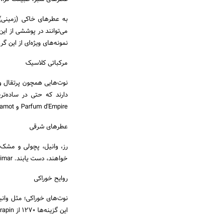
به عطرهای خاکی (زمینی) ن
نمونه‌های ویژه‌ای از این گ
مرکباتی کلاسیک
نوت‌­هایی همچون پرتقال و 
Parfum d'Empire و Bergamot از The Different Company.
عطرهای شرقی
خواهند، دست ­یابند. Shalimar از Guerlain نمونه‌ای درخشان و رایحه‌ای بسیار پرطرفدار در این ژانر عطری است.
روایح خوراکی
نوت­‌های خوراکی؛ مثل وان
این گزینه‌­ها 1270 از Frapin خواهد بود.