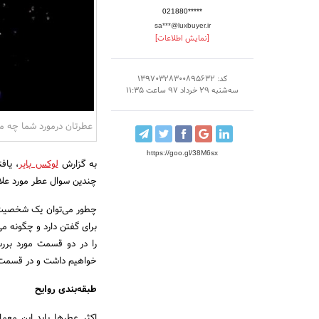
021880*****
sa***@luxbuyer.ir
[نمایش اطلاعات]
کد: 13970328300895632
سه‌شنبه 29 خرداد 97 ساعت 11:35
عطرتان درمورد شما چه می
https://goo.gl/38M6sx
به گزارش
لوکس بایر
، یاف
چندین سوال عطر مورد علاقه
چطور می‌­توان یک شخصیت 
برای گفتن دارد و چگونه می‌
را در دو قسمت مورد برر
خواهیم داشت و در قسمت د
طبقه‌­بندی روایح