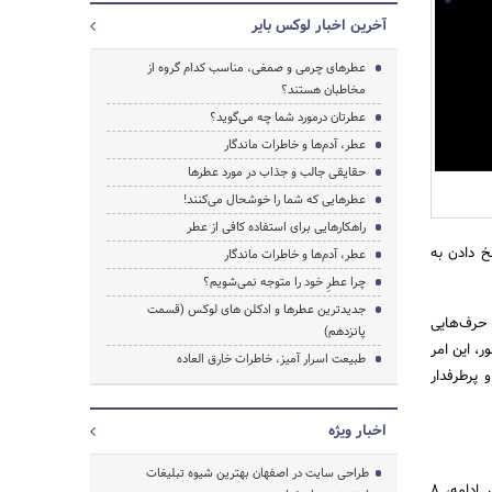
آخرین اخبار لوکس بایر
عطرهای چرمی و صمغی، مناسب کدام گروه از
مخاطبان هستند؟
عطرتان درمورد شما چه می­‌گوید؟
عطر، آدم‌ها و خاطرات ماندگار
حقایقی جالب و جذاب در مورد عطرها
عطرهایی که شما را خوشحال می­‌کنند!
راه­کارهایی برای استفاده کافی از عطر
 دادن به
عطر، آدم­‌ها و خاطرات ماندگار
چرا عطرِ خود را متوجه نمی­‌شویم؟
جدیدترین عطرها و ادکلن های لوکس (قسمت
حرف‌­هایی
پانزدهم)
ر، این امر
طبیعت اسرار آمیز، خاطرات خارق العاده
جستجو
پرطرفدار
اخبار ویژه
طراحی سایت در اصفهان بهترین شیوه تبلیغات
اکثر عطرها باید این معمای رازآلود را حل کنند که چه شخصیتی، با چه طبقه‌­بندی بویایی در تناسب است؟ در ادامه، 8