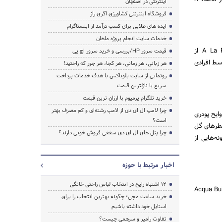
اینترنتی در اصفهان
فروشگاه اینترنتی کشاورزی اگری راز
ایده های طلایی برای کسب درآمد از اینستاگرام
خدمات سایت انجام پروژه ماهان
افرادی که رایحه یاس، رز و مریم را همراه خود می­‌آورند؛ رمانتیک و مملو از زنانگی هستند. عطرِ A La Rose از
قیمت سرور HP/بررسی و خرید سرور اچ پی
لی است که توسط افرادی
هر زبانی، هر زمانی، هر کجا، هر جور که راحتید!
رونمایی از سایت بلوباکس با هدف خدمات پرداخت
سریع با نازلترین قیمت
خرید تلگرام پرمیوم با ارزان ترین قیمت
چرا لامپ ال ای دی از لامپ رشته‌ای و کم مصرف بهتر
ایح پودری
است؟
J` از دیور، نمونه‌هایی از عطرهای گل
چرا پنل های ال ای دی سقفی فروش خوبی دارند؟
Equistri از پارفوم امپایر، نمونه‌هایی از
اخبار مرتبط با حوزه
۱۲ اشتباه رایج در انتخاب لباس راحتی خانگی
 رها، باهوش و منحصربه فرد هستند. Acqua Bulgari، L’eau
خرید ساعت مچی؛ چگونه بهترین انتخاب را برای
استایل خود داشته باشیم
تفاوت رامپر و سرهمی چیست؟