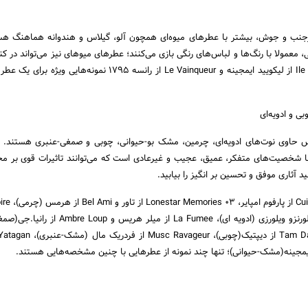
نب و جوش، بیشتر با عطرهای میوه‌­ای همچون آلو، گیلاس و هندوانه هماهنگ هست
های آن­ها قرارگیرد. Ile Purpre از لیکویید ایمجینه و Le Vainqueur از رانسه 1795 نمونه‌ها
و ادویه‌­ای
حاوی نوت­‌های ادویه‌­ای، چرمین، مشک بو-حیوانی، چوبی و صمغی-عنبری هستند. 
با شخصیت­‌های متفکر، عمیق، عجیب و غیرعادی است که می­‌توانند تاثیرات قوی بر م
ید آثاری موفق و تحسین بر انگیز را بیابید.
لوتنز و Piper Nigrum از لورنزو ویلورزی (ادویه ای)، La Fumee از میلر