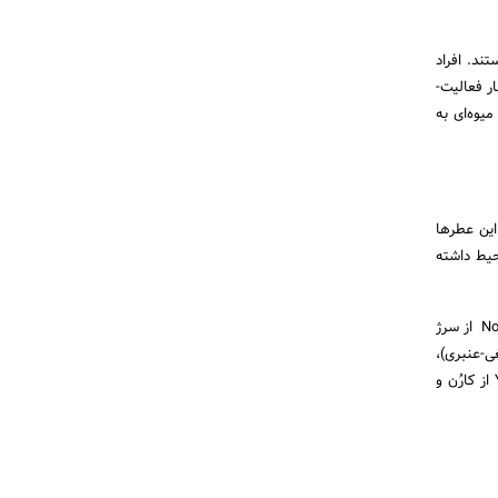
ند. افراد
فعال و پر از حس سرزندگی، معمولا با رنگ­‌ها و لباس‌­های رنگی بازی می‌­کنند؛ عطرهای میوه­ای نیز می‌تواند در کنار فعالیت‌­
یی ویژه برای یک عطر میوه‌ای به
این عطرها
حیط داشته
عطرهایی نظیر Cuir Ottoman از پارفوم امپایر، 03 Lonestar Memories از تاور و Bel Ami از هرمس (چرمی)، Noire از سرژ
 هریس و Ambre Loup از رانیا.جی(صمغی-عنبری)،
Encre Noir از لالیک و Tam Dao از دیپتیک(چوبی)، Musc Ravageur از فردریک مال (مشک-عنبری)، Yatagan از کارُن و