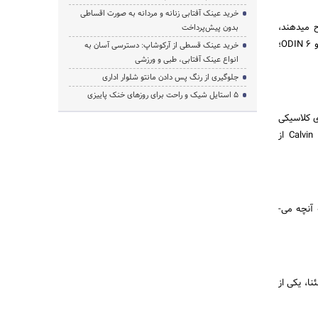
خرید عینک آفتابی زنانه و مردانه به صورت اقساطی
 می­دهند،
بدون پیش‌پرداخت
می‌توانند در پوششی از این روایح افرادی شیک، برجسته و مهم باشندChanel No. 19، Paradis Perdu از Frapin و ODIN 6؛
خرید عینک قسطی از آرکوشاپ: دسترسی آسان به
انواع عینک آفتابی، طبی و ورزشی
جلوگیری از رنگ پس دادن مانتو شلوار اداری
۵ استایل شیک و راحت برای روزهای خنک پاییزی
ی کلاسیکی
دارند که حتی در ساده‌­ترین حالت هم درخشان هستند؛ مثل Happy ازClinique، CK OneازCalvin Klein،Azemour از
رز، وانیل، پچولی و مشک، برازنده بانوانِ فریبنده‌­ای است که می‌­دانند چه می­‌خواهند و می­‌دانند چگونه باید به آنچه می‌­
ا، یکی از