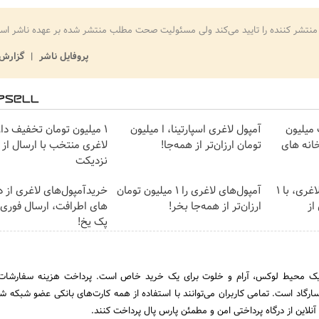
منتشر کننده را تایید می‌کند ولی مسئولیت صحت مطلب منتشر شده بر عهده ناشر اس
پروفایل ناشر
گزارش 
 میلیون
آمپول لاغری اسپارتینا، ا میلیون
۱ میلیون تومان تخفیف دا
خانه های
تومان ارزان‌تر از همه‌جا!
لاغری منتخب با ارسال از 
نزدیکت
بهترین قیمت داروهای لاغری، با ۱
آمپول‌های لاغری را ۱ میلیون تومان
خریدآمپول‌های لاغری از د
از
ارزان‌تر از همه‌جا بخر!
های اطرافت، ارسال فوری ه
پک یخ!
ی یک محیط لوکس، آرام و خلوت برای یک خرید خاص است. پرداخت هزینه سفارشات
پاسارگاد است. تمامی کاربران می‌توانند با استفاده از همه کارت‏‌های بانکی عضو شبکه 
نلاین از درگاه پرداختی امن و مطمئن پارس پال پرداخت کنند.