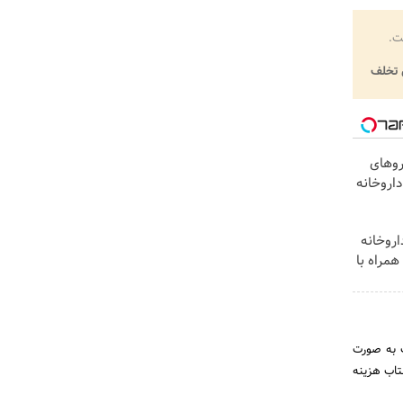
ت.
تخلف
روهای
داروخانه
اروخانه
مراه با
 به صورت
شتاب هزینه