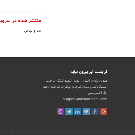
منتشر شده در سروی
مد و لباس
از پشت ابر بیرون بیاید
میدان آزادی، ابتدای اتوبان شهید لشکری، جنب
ایستگاه مترو بیمه، کارخانه نوآوری، ساختمان هم
آوا، اخباررسمی
support@akhbarrasmi.com