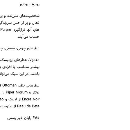
روایح میوه‌­ای
شخصیت‌­های سرزنده و پرج
حساب می‌آیند.
عطرهای چرمی، صمغی، چوبی 
معمولا، عطرهای یونیسکس 
بیشتر متناسب با افرادی 
باشند. در این سبک می­‌توان
Peau de Bete از لیکوییدایمجینه(مشک-حیوانی)؛ تنها چند نمونه از عطرهایی با چنین مشخصه‌هایی هستند.
### پایان خبر رسمی