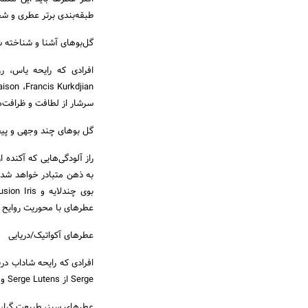
طبقه‌بندی برتر عطری و شخص
گل­­‌بوهای آشنا و شناخته 
سرشار از لطافت و ظرافت‌های
گل بوهای چند وجهی و پیچی
راز آلودگی‌هایی که آکنده
عطرهای با محوریت روایح 
عطرهای آکواتیک/دریایی
Serge از Serge Lutens و Aqua Di Gio تنها سه مورد از محبوب­ترین عطرهای آکواتیک هستند.
عطرهای سبز، طبیعت گرا، 