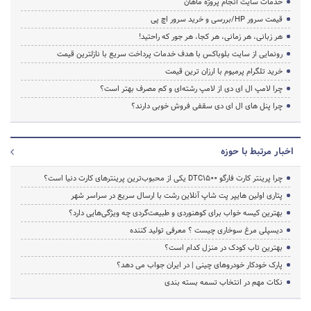
خدمات سایت انجام پروژه ماهان
قیمت سرور HP/بررسی و خرید سرور اچ پی
هر زبانی، هر زمانی، هر کجا، هر جور که راحتید!
رونمایی از سایت بلوباکس با هدف خدمات پرداخت سریع با نازلترین قیمت
خرید تلگرام پرمیوم با ارزان ترین قیمت
چرا لامپ ال ای دی از لامپ رشته‌ای و کم مصرف بهتر است؟
چرا پنل های ال ای دی سقفی فروش خوبی دارند؟
اخبار مرتبط با حوزه
چرا پرینتر کارت فارگو DTC1500 یکی از محبوب‌ترین پرینترهای کارت دنیا است؟
پتاری اولین هایپر پت شاپ آنلاین رشت با ارسال سریع در سراسر شهر
بهترین کیسه خواب برای کوهنوردی و طبیعت‌گردی چه ویژگی‌هایی دارد؟
دیسپلی مرغ سوخاری چیست ؟ معرفی تولید کننده
بهترین تاب کودک در منزل کدام است؟
پارک خودکار خودروهای چینی | در ایران جواب می دهد؟
نکات مهم در انتخاب تسمه بسته بندی