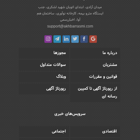
میدان آزادی، ابتدای اتوبان شهید لشکری، جنب
ایستگاه مترو بیمه، کارخانه نوآوری، ساختمان هم
آوا، اخباررسمی
support@akhbarrasmi.com
درباره ما
مجوزها
مشتریان
سوالات متداول
قوانین و مقررات
وبلاگ
از رپورتاژ آگهی تا کمپین
رپورتاژ آگهی
رسانه ای
سرویس‌های خبری
اقتصادی
اجتماعی