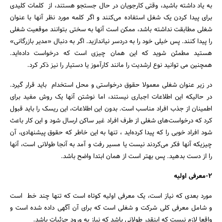
به یاد داشته باشید، وقتی کارجویان در حال جستجو هستند، از کلمات کلیدی
برای پیدا کردن یک شغل استفاده می‌کنند و اگر کلمه مورد نظر آنها با عنوان
شغلی مطابقت نداشته باشد، ممکن است آنها به سختی بتوانند موقعیت شغلی
را پیدا کنند. پس خیلی خود را به دردسر نیاندازید. اگر به دنبال «مدیر بازرگانی»
هستید مطمئن شوید که این همان چیزی است که درخواست داده‌اید.
همچنین می توانید نوع ارشدیت را مانند کارآموز یا دستیار را نیز ذکر کرد.
جستجو
در زیر عنوان شغلی معمولا حقوق درخواستی و محل استخدام باید قرار گیرد.
در حالیکه این اطلاعات اجباری نیستند، اما نوشتن آنها یک روش مفید برای
اطمینان از جذب افراد مناسب است. بدون این اطلاعات، این ریسک را باید قبول
کرد که درخواست‌های شغلی از طرف افراد غیر ساکن ارسال شود و این کار باعث
شود افراد خوبی را که پیدا کرده‌اید ، تنها به این خاطر که حقوق پیشنهادی، آن
چیزیکه آنها فکر می‌کردند نیست یا مسیر رفت و آمد به آنجا طولانی است، آنها
را از دست بدهید. پس بهتر است از همان ابتدا واضح باشد.
2-معرفی اولیه
مورد بعدی که نیاز است، یک معرفی اولیه کوتاه است که تنها چند خط است
و شامل معرفی کلی شرکت و شغلی است که برای آن آگهی داده شده است و
واقعا لازم نیست که اینقدر طولانی باشد که نیاز به ورود جزئیات باشد.