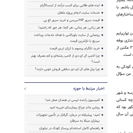
ثه، بسیار
ایده های طلایی برای کسب درآمد از اینستاگرام
 باشم. با
خدمات سایت انجام پروژه ماهان
 ساختار­های
قیمت سرور HP/بررسی و خرید سرور اچ پی
هر زبانی، هر زمانی، هر کجا، هر جور که راحتید!
وان‌­یابم
رونمایی از سایت بلوباکس با هدف خدمات پرداخت
ندازی بوفه
سریع با نازلترین قیمت
شدم بعد از مدتی خودم این بوفه را راه­‌اندازی کردم و امروز چند نفر در بوفه رعد کار می­‌کنند. مطلب دیگر تهیه 2200 عکس از
خرید تلگرام پرمیوم با ارزان ترین قیمت
ه است.
چرا لامپ ال ای دی از لامپ رشته‌ای و کم مصرف بهتر
است؟
 کودکی به
چرا پنل های ال ای دی سقفی فروش خوبی دارند؟
ز من سؤال
اخبار مرتبط با حوزه
رسه و شهر
 چه کسانی
کمیسیون راننده تپسی در همدان صفر شد!
ور بود که
روشن ماند چراغ بیمارستان خیریه امید
لی آن سال
امید؛ پیشرفته در درمان، گرفتار در تأمین تجهیزات
بیماران مبتلا به سرطان
راهنمای کامل استخدام پرستار کودک در نیاوران