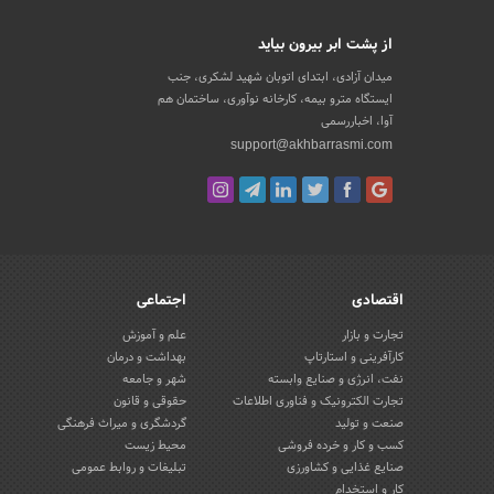
از پشت ابر بیرون بیاید
میدان آزادی، ابتدای اتوبان شهید لشکری، جنب
ایستگاه مترو بیمه، کارخانه نوآوری، ساختمان هم
آوا، اخباررسمی
support@akhbarrasmi.com
اقتصادی
اجتماعی
تجارت و بازار
علم و آموزش
کارآفرینی و استارتاپ
بهداشت و درمان
نفت، انرژی و صنایع وابسته
شهر و جامعه
تجارت الکترونیک و فناوری اطلاعات
حقوقی و قانون
صنعت و تولید
گردشگری و میراث فرهنگی
کسب و کار و خرده فروشی
محیط زیست
صنایع غذایی و کشاورزی
تبلیغات و روابط عمومی
کار و استخدام