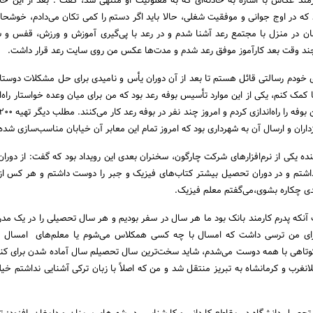
رمند عکاس با اشاره به حادثه‌­ای که به معلولیت او منتهی شد، گفت : بعد از این حاد
ه در اوج جوانی و موفقیت شغلی، حالا باید اگر دستم را کمی تکان می‌­دادم، خوشحال
 پس از 6ماه درمان در منزل با مجتمع رعد آشنا شدم و در رعد با پی­‌گیری آموزش و ورزش، قفس و
د وقت بعد کار­آموز موفق رعد شدم و مدت‌ها عکس من روی سایت رعد قرار داشت.
ی خودم رسالتی قائل هستم تا بعد از آن دوران یأس و نامیدی برای حل مشکلات دوستان ت
ا کمک کنم، یکی از این موارد تأسیس بوفه رعد بود که من برای میان وعده خواستار راه‌­ا
اران و ارسال آن به شهرداری بود که امروز تمام این معابر آن خیابان مناسب­‌سازی شد
ه یکی از نرم‌­افزارهای شرکت چارگون، سخنران بعدی این رویداد بود که گفت: از دوران
اشتم و در دوران تحصیل بیشتر کتاب‌­های فیزیک و جبر را دوست داشتم و هر کس ا
دی چکاره بشوی،می­‌گفتم معلم فیزیک.
ت آنکه پدرم کارمند بانک بود ما هر سال در سفر بودیم و هر سال تحصیلی را در یک مد
ن برای من ترسی داشت که امسال با چه کسی همکلاس می‌­شوم یا معلم‌­های امسال
وتاهی با همه دوست می‌­شدم، شاید سخت‌­ترین سال تحصیلم سال آماده شدن برای کنک
لانغرب و کرمانشاه به تبریز منتقل شد و من که اصلاً با زبان ترکی آشنایی نداشتم خی