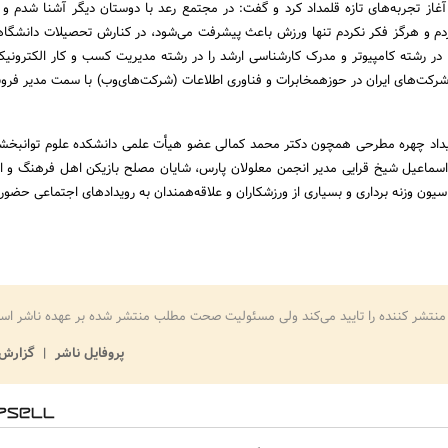
آغاز تجربه­‌های تازه قلمداد کرد و گفت: در مجتمع رعد با دوستان دیگر آشنا شدم و 
 IT تدریس کردم و هرگز فکر نکردم تنها ورزش باعث پیشرفت می­‌شود، در کنارش تحصیلات دانشگاه
 در رشته کامپیوتر و مدرک کارشناسی ارشد را در رشته مدیریت کسب و کار الکترونیک
 شرکت‌­های ایران در حوزهمخابرات و فناوری اطلاعات (شرکت‌های­‌وب) با سمت مدیر فر
یداد چهره مطرحی همچون دکتر محمد کمالی عضو هیأت علمی دانشکده علوم توانبخش
اسماعیل شیخ قرایی مدیر انجمن معلولان پارس، شایان مصلح بازیکن اهل فرهنگ و ا
یون وزنه برداری و بسیاری از ورزشکاران و علاقه‌ه­مندان به رویدادهای اجتماعی حضور 
منتشر کننده را تایید می‌کند ولی مسئولیت صحت مطلب منتشر شده بر عهده ناشر اس
پروفایل ناشر
گزارش 