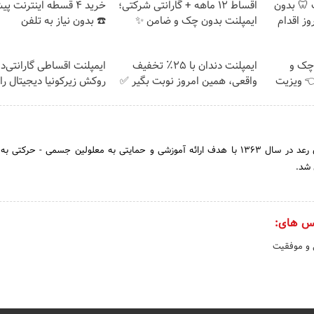
پلنت 🦷 بدون
اقساط 12 ماهه + گارانتی شرکتی؛
خرید 4 قسطه اینترنت پ
ز اقدام
ایمپلنت بدون چک و ضامن ✨
☎️ بدون نیاز به تلفن
چک و
ایمپلنت دندان با ۲۵٪ تخفیف
ایمپلنت اقساطی گارانتی‌دار
فیف 👈 ویزیت
واقعی، همین امروز نوبت بگیر ✅
روکش زیرکونیا دیجیتال را
مجتمع آموزشی نیکو کاری رعد در سال 1363 با هدف ارائه آموزشی و حمایتی به معلولین جسمی - حرک
 شد.
س های:
 و موفقیت