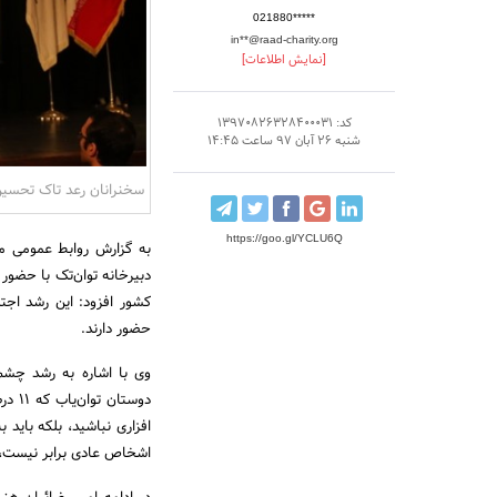
021880*****
in**@raad-charity.org
[نمایش اطلاعات]
کد: 13970826328400031
شنبه 26 آبان 97 ساعت 14:45
سخنرانان رعد تاک تحسین 
https://goo.gl/YCLU6Q
به گزارش روابط‌ عمومی 
دبیرخانه توان‌­تک با حضور
کشور افزود: این رشد اج
حضور دارند.
وی با اشاره به رشد چشم­‌
دوست
افزاری نباشید، بلکه باید 
اشخاص عادی برابر نیست، ب