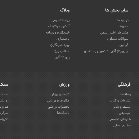
سایر بخش ها
وبلاگ
درباره ما
روابط عمومی
مجوزها
آنلاین مارکتینگ
مشتریان اخبار رسمی
خبرنگاری و رسانه
سوالات متداول
برندسازی
قوانین
ویژه خبرنگاران
از رپورتاژ آگهی تا کمپین رسانه ای
مطالب ویژه
رپورتاژ آگهی
فرهنگی
ورزش
سبک 
رسانه‌ها
تازه‌های ورزش
سلامت 
نشریات و کتاب
مکان‌های ورزشی
روانشن
سینما و تئاتر
تجهیزات ورزشی
مد و ل
موسیقی
باشگاه‌ها
سرگرمی
هنرهای تجسمی
دکوراس
صنایع دستی