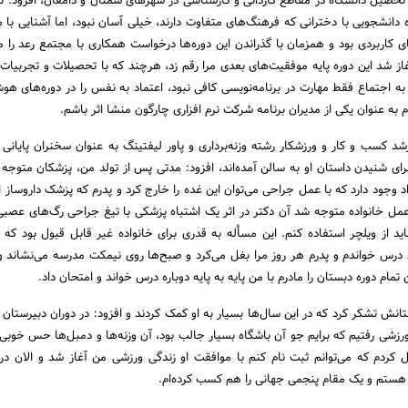
ن تحصیل دانشگاه در مقاطع کاردانی و کارشناسی در شهرهای سمنان و دامغان، افزود: 
ه دانشجویی با دخترانی که فرهنگ‌های متفاوت دارند، خیلی آسان نبود، اما آشنایی با 
 کاربردی بود و همزمان با گذراندن این دوره­‌ها درخواست همکاری با مجتمع رعد را 
آغاز شد این دوره پایه موفقیت‌های بعدی مرا رقم زد، هرچند که با تحصیلات و تجربیات
د به اجتماع فقط مهارت در برنامه‌نویسی کافی نبود، اعتماد به نفس را در دوره‌­های ه
­ام به عنوان یکی از مدیران برنامه­ شرکت نرم افزاری چارگون منشا اثر باشم.
 کسب و کار و ورزشکار رشته وزنه‌برداری و پاور لیفتینگ به عنوان سخنران پایانی 
ی شنیدن داستان او به سالن آمده‌­اند، افزود: مدتی پس از تولد من، پزشکان متوجه
 وجود دارد که با عمل جراحی می‌­توان این غده را خارج کرد و پدرم که پزشک داروساز ا
مل خانواده متوجه شد آن دکتر در اثر یک اشتباه پزشکی با تیغ جراحی رگ‌های عصبی 
د از ویلچر استفاده کنم. این مسأله به قدری برای خانواده غیر قابل قبول بود که ت
درس خواندم و پدرم هر روز مرا بغل می­‌کرد و صبح­‌ها روی نیمکت مدرسه می‌­نشاند و 
 تمام دوره دبستان را مادرم با من پایه به پایه دوباره درس خواند و امتحان داد.
ستانش تشکر کرد که در این سال‌­ها بسیار به او کمک کردند و افزود: در دوران دبیرستان 
رزشی رفتیم که برایم جو آن باشگاه بسیار جالب بود، آن وزنه­‌ها و دمبل‌­ها حس خوبی 
ر هستم و یک مقام پنجمی جهانی را هم کسب کرده‌­ام.