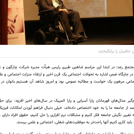
حاضران را برانگیختند
مجتمع رعد؛ در ابتدا این مراسم شاهین طبری رئیس هیأت مدیره شرکت چارگون و ع
 در جایگاه ضمن اشاره به تحولات اجتماعی یک قرن اخیر و ارتقاء منزلت اجتماعی و علم
تماعی مرهون یک خواست و مطالبه عمومی بود و امروز شاهد آن هستیم بانوان در 
گیر مدال‌­های قهرمانان پارا آسیایی و پارا المپیک در سال­‌های اخیر افزود: برای 
ان توان­‌یاب که 11 درصد از جامعه ما را به خود اختصاص داده‌­اند، خیلی دنبال فراهم آوردن امکانات ف
به تغییر نگرش جامعه فکر کنیم و مشکلات نرم افزاری را حل کنیم، حقوق افراد دارای م
اید کاری کنیم آنها راحت‌تر به موفقیت­‌های شغلی، اجتماعی و علمی برسند.