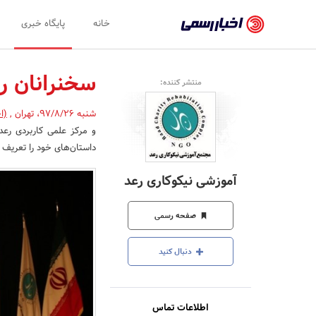
اخبار
خانه
پایگاه خبری
رسمی
-
سخنرانان ر
منتشر کننده:
اخبار
شنبه 97/8/26
،
تهران
,
(ا
تایید
و مرکز علمی کاربردی رعد
شده
داستان‌­های خود را تعریف
شرکت‌ها،
آموزشی نیکوکاری رعد
سازمان‌ها
و
صفحه رسمی
روابط
دنبال کنید
عمومی‌ها
اطلاعات تماس