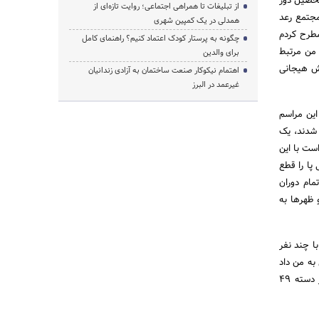
تحصیل دور
از تبلیغات تا همراهی اجتماعی؛ روایت تازه‌ای از
مجتمع رعد
همدلی در یک کمپین شهری
مطرح کردم
چگونه به پرستار کودک اعتماد کنیم؟ راهنمای کامل
 من مرتبط
برای والدین
وش هیجانی
اهتمام نیکوکار صنعت ساختمان به آزادی زندانیان
غیرعمد در البرز
این مراسم
 شدند، یک
ست با این
پا را قطع
مام دوران
ظهر­ها به
با چند نفر
به من داد
و از مربی آن باشگاه سوال کردم که می­‌توانم ثبت نام کنم با موافقت او زندگی ورزشی من آغاز شد و الان در دسته 49