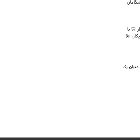
یشگامان
 🦷 با
یگان 💫
تی به عنوان یک