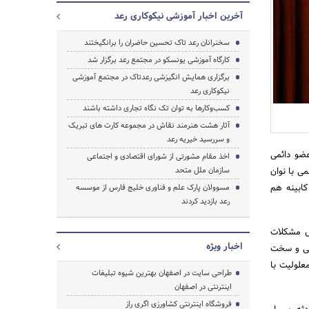
آخرین اخبار آموزشی نیکوکاری رعد
سخنرانان رعد تاک تحسین حاضران را برانگیختند
کارگاه آموزشی یونسکو در مجتمع رعد برگزار شد
برگزاری همایش انگیزشی رعدتاک در مجتمع آموزشی
نیکوکاری رعد
کسب‌وکارها به توان تک نگاه تجاری داشته باشند
آثار هشت هنرمند نقاش در مجموعه کارت های تبریک
و سررسید خیریه رعد
ضو دائمی
اخذ مقام مشورتی از شورای اقتصادی و اجتماعی
ی با نوان
سازمان ملل متحد
کابینه هم
مسوولان پارک علم و فناوری خلیج فارس از موسسه
جستجو
رعد بازدید کردند
حل مشکلات
اخبار ویژه
یزیکی و سخت
علولیت با
طراحی سایت در اصفهان بهترین شیوه تبلیغات
اینترنتی در اصفهان
فروشگاه اینترنتی کشاورزی اگری راز