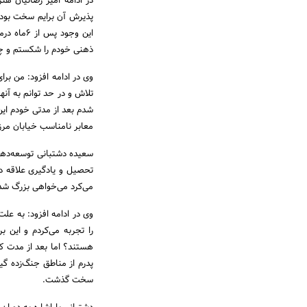
در ادامه امیر رضائیان هن
پذیرش آن برایم سخت بود ک
این وجود
ذهنی خودم را شکستم و چن
وی در ادامه افزود: من برا
تلاش و در حد توانم به آنه
معابر نامناسب خیابان مرزد
سعیده دشتبانی توسعه‌­دهند
تحصیل و یادگیری علاقه د
می‌­کرد می‌­خواهی بزرگ ش
وی در ادامه افزود: به عل
را تجربه می‌­کردم و ای
هستند؟ اما بعد از مدت ک
پدرم از مناطق جنگ‌­زده گی
سخت گذشت.