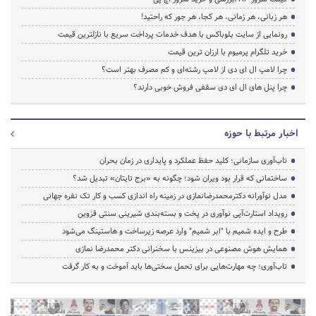
هر زبانی، هر زمانی، هر کجا، هر جور که راحتید!
رونمایی از سایت بلوباکس با هدف خدمات پرداخت سریع با نازلترین قیمت
خرید تلگرام پرمیوم با ارزان ترین قیمت
چرا لامپ ال ای دی از لامپ رشته‌ای و کم مصرف بهتر است؟
چرا پنل های ال ای دی سقفی فروش خوبی دارند؟
اخبار مرتبط با حوزه
تاب‌آوری سازمانی؛ کلید حفظ عملکرد و پایداری در زمان بحران
ساختمانی که قرار بود ویران شود؛ چگونه به «برج تایتان» تبدیل شد؟
مدل نوآورانه دکترمحمدرضانمازی در زمینه راه اندازی کسب و کار تک نفره جهانی
رویداد استارت‌آپی نوآوری در پخت و بسته‌بندی شیرینی سنتی قزوین
طرح و ایده شمیم با "ابر شمیم" وارد عرصه زیرساخت و هاستینگ می‌شود
همایش هوش مصنوعی در بیزینس با سخنرانی دکتر محمدرضا نمازی
تاب‌آوری؛ چه مهارت‌هایی برای تحمل سختی‌ها باید آموخت و به کار گرفت