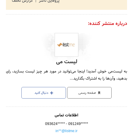
پروفایل ناشر
گزارش تخلف
درباره منتشر کننده:
لیست می
به لیست‌می خوش آمدید! اینجا می‌توانید در مورد هر چیز لیست بسازید، رای
بدهید، وآن‌ها را به اشتراک بگذارید...
صفحه رسمی
دنبال کنید
اطلاعات تماس
-
093624*****
091249*****
in**@listme.ir